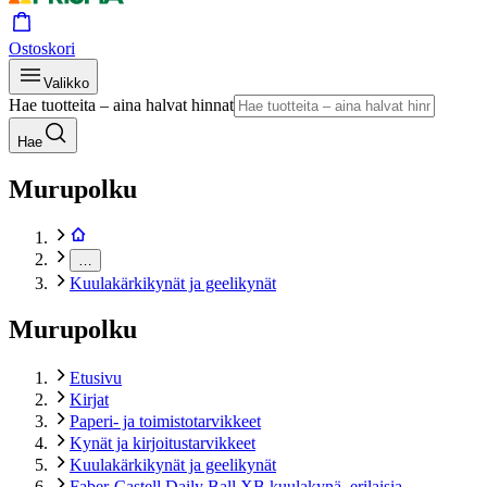
Ostoskori
Valikko
Hae tuotteita – aina halvat hinnat
Hae
Murupolku
…
Kuulakärkikynät ja geelikynät
Murupolku
Etusivu
Kirjat
Paperi- ja toimistotarvikkeet
Kynät ja kirjoitustarvikkeet
Kuulakärkikynät ja geelikynät
Faber-Castell Daily Ball XB kuulakynä, erilaisia