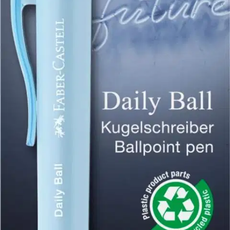
Asiakasomistajahinta
Hinta ilman S-Etukorttia:
3,95 €
Verkkokaupan hinta
Valitse toimitustapa
Nouto myymälästä
Toimitus
Ilmainen
Kotiin tai noutopisteeseen
Alk. 0 €
Siirry valitsemaan myymälä
Ilmainen toimitus yli 100 €:n tilauksille
Postin pakettiautomaattiin tai
palvelupisteeseen!
Etu ei koske Suuri‑lisäpalvelulla toimitettavia tuotteita.
Tarkista myymäläsaatavuus