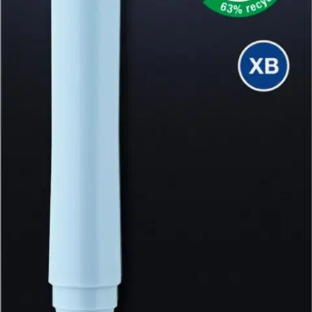
Tuotekuvaus
Faber-Castell Daily Ball kuulakärkikynä, suuri täyttöpakkaus XB
sininen. Saatavilla eri värisiä kyniä. HUOM! Hintaan sisältyy vain
yksi tuote. Verkkokaupasta ostettaessa tuotteen mallia tai väriä ei voi
valita. Toimitamme sellaisen tuotteen, joka on saatavilla.
Lisätietoja