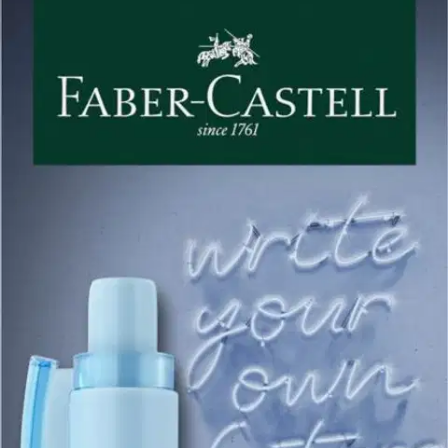
Faber-Castell
Faber-Castell Daily Ball XB
kuulakynä, erilaisia
3,36 €