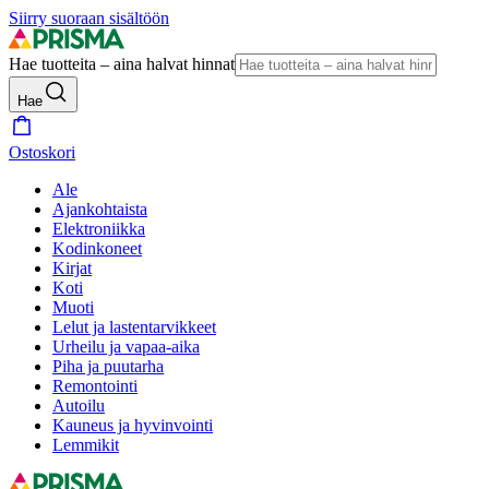
Siirry suoraan sisältöön
Hae tuotteita – aina halvat hinnat
Hae
Ostoskori
Ale
Ajankohtaista
Elektroniikka
Kodinkoneet
Kirjat
Koti
Muoti
Lelut ja lastentarvikkeet
Urheilu ja vapaa-aika
Piha ja puutarha
Remontointi
Autoilu
Kauneus ja hyvinvointi
Lemmikit