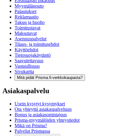
Ensitilaajan pikaopas
Myymälänouto
Palautukset
Reklamaatio
Takuu ja huolto
Toimitustavat
Maksutavat
Asennuspalvelut
Tilaus- ja toimitusehdot
Käyttöehdot
Tietosuojakäytäntö
Saavutettavuus
Vastuullisuus
Sivukartta
Mitä pidät Prisma.fi-verkkokaupasta?
Asiakaspalvelu
Usein kysytyt kysymykset
Ota yhteyttä asiakaspalveluun
Bonus ja asiakasomistajuus
Prisma-myymälöiden yhteystiedot
Mikä on Prisma?
Palvelut Prismassa