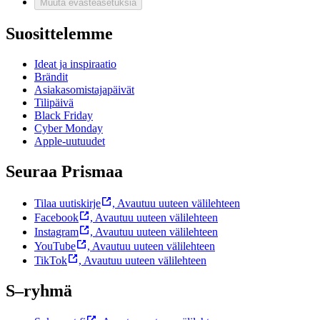
Muuta evästeasetuksia
Suosittelemme
Ideat ja inspiraatio
Brändit
Asiakasomistajapäivät
Tilipäivä
Black Friday
Cyber Monday
Apple-uutuudet
Seuraa Prismaa
Tilaa uutiskirje
,
Avautuu uuteen välilehteen
Facebook
,
Avautuu uuteen välilehteen
Instagram
,
Avautuu uuteen välilehteen
YouTube
,
Avautuu uuteen välilehteen
TikTok
,
Avautuu uuteen välilehteen
S–ryhmä