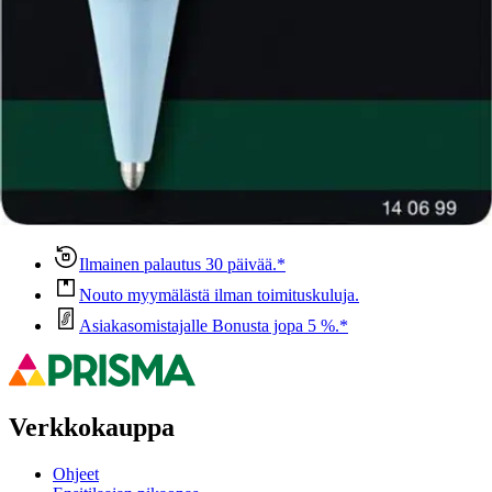
Ominaisuudet
Oletko tyytyväinen tuotetietoihin?
Ovatko tuotetiedot riittävät? Jos tuotetiedoissa on puutteita tai niitä
voisi muuten parantaa, anna palautetta.
Anna palautetta
,
Avautuu uuteen välilehteen
Ilmainen palautus 30 päivää.*
Nouto myymälästä ilman toimituskuluja.
Asiakasomistajalle Bonusta jopa 5 %.*
Verkkokauppa
Ohjeet