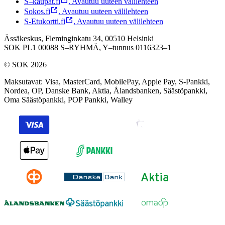
S–kaupat.fi
,
Avautuu uuteen välilehteen
Sokos.fi
,
Avautuu uuteen välilehteen
S-Etukortti.fi
,
Avautuu uuteen välilehteen
Ässäkeskus, Fleminginkatu 34, 00510 Helsinki
SOK PL1 00088 S–RYHMÄ,
Y–tunnus 0116323–1
© SOK 2026
Maksutavat
:
Visa, MasterCard, MobilePay, Apple Pay, S-Pankki,
Nordea, OP, Danske Bank, Aktia, Ålandsbanken, Säästöpankki,
Oma Säästöpankki, POP Pankki, Walley