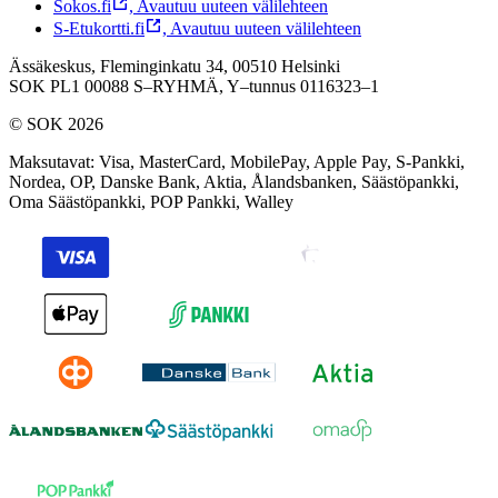
Sokos.fi
,
Avautuu uuteen välilehteen
S-Etukortti.fi
,
Avautuu uuteen välilehteen
Ässäkeskus, Fleminginkatu 34, 00510 Helsinki
SOK PL1 00088 S–RYHMÄ,
Y–tunnus 0116323–1
© SOK 2026
Maksutavat
:
Visa, MasterCard, MobilePay, Apple Pay, S-Pankki,
Nordea, OP, Danske Bank, Aktia, Ålandsbanken, Säästöpankki,
Oma Säästöpankki, POP Pankki, Walley