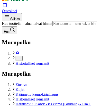
Ostoskori
Valikko
Hae tuotteita – aina halvat hinnat
Hae
Murupolku
…
Historialliset romaanit
Murupolku
Etusivu
Kirjat
Käännetty kaunokirjallisuus
Historialliset romaanit
Haratishvili, Kahdeksas elämä (Brilkalle) - Osa 1