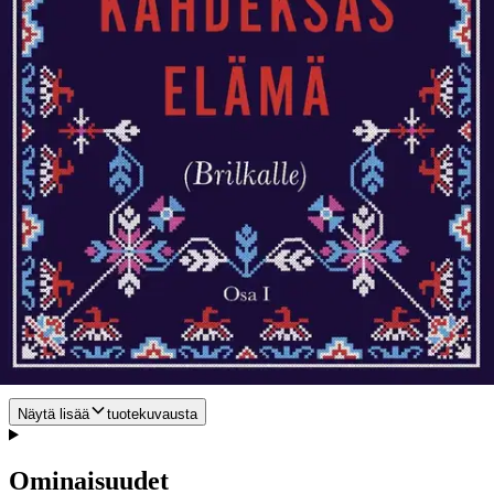
unelmista ja rakkaudesta. Ja suklaasta, joka tuntuu tuovan muassaan
niin hurmiota kuin tuhoa. Kahdeksas elämä julkaistaan suomeksi
kahdessa osassa, joista tämä on ensimmäinen. Romaanin on
suomentanut Raija Nylander. Nino Haratishvili syntyi Georgiassa
vuonna 1983. Hän on palkittu romaani- ja näytelmäkirjailija sekä
teatteriohjaaja. Haratishvili on kirjoittanut sekä saksaksi että
georgiaksi kaksitoistavuotiaasta alkaen. Hän asuu Hampurissa ja
tuntee olevansa kotonaan kahdessa eri maailmassa. ”Ilmiömäinen!” -
Frankfurter Allgemeine ”Unohtumaton rakkauskirje Georgialle ja
Kaukasukselle, eletyille ja tuleville elämille ja kirjallisuudelle
itselleen.” - The Economist ”Kahdeksas elämä on paljon enemmän
kuin sukutarina: se on oodi, valitusvirsi, monumentti.” - The Times
”Suosittelen, että suljette puhelimet, vedätte verhot ikkunoiden eteen
ja katoatte Kahdeksannen elämän maailmaan.” - Sydsvenskan
”Sydäntäsärkevä, toiveikas ja vastustamattoman mukaansatempaava
eeppinen romaani. Uskomaton virstanpylväs.” - The Guardian
”Nino Haratishvili on yksi saksalaisen nykykirjallisuuden
merkittävimpiä tekijöitä.” - Die Zeit ”Vuoden romaani.” - Der
Spiegel
Näytä lisää
tuotekuvausta
Ominaisuudet