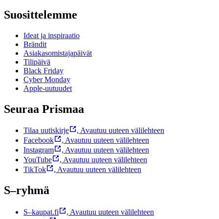
Suosittelemme
Ideat ja inspiraatio
Brändit
Asiakasomistajapäivät
Tilipäivä
Black Friday
Cyber Monday
Apple-uutuudet
Seuraa Prismaa
Tilaa uutiskirje
,
Avautuu uuteen välilehteen
Facebook
,
Avautuu uuteen välilehteen
Instagram
,
Avautuu uuteen välilehteen
YouTube
,
Avautuu uuteen välilehteen
TikTok
,
Avautuu uuteen välilehteen
S–ryhmä
S–kaupat.fi
,
Avautuu uuteen välilehteen