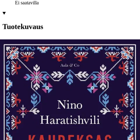
Ei saatavilla
Tuotekuvaus
Eeppinen tarina georgialaisen perheen kohtaloista levottoman
vuosisadan aikana Venäjän keisarikunnan laitamilla 1900-luvun
alussa elävä georgialainen perhe vaurastuu huolella varjellun,
sukupolvelta toiselle siirtyvän salaisen suklaareseptin avulla. Stasia
oppii reseptin isältään ja vie sen mukanaan Pietariin, mistä hänen
tuore aviomiehensä on saanut työpaikan Venäjän vallankumouksen
ytimessä.
Sata vuotta Stasian muuton jälkeen Neuvostoliitto on
hajonnut ja sota on repinyt Georgian kappaleiksi. Niza, Stasian
lapsenlapsenlapsi, on muuttanut Berliiniin. Kun Nizan
kaksitoistavuotias sisarentytär Brilka kieltäytyy palaamasta Tbilisiin
matkustettuaan länteen, on Nizan pakko jäljittää hänet. Ja Brilkalle
hän kertoo perheen tarinan. Kahdeksas elämä kuljettaa lukijaa läpi
punaisen vuosisadan. Vuosikymmenten vieriessä sukupolvi toisensa
jälkeen kokee suuria rakkauksia ja niiden järisyttäviä loppuja.
Romaani kuvaa suurieleisesti georgialaisen perheen nousua ja tuhoa
kuuden sukupolven kuluessa. Se kertoo sodasta ja sorrosta,