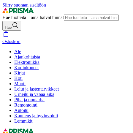
Siirry suoraan sisältöön
Hae tuotteita – aina halvat hinnat
Hae
Ostoskori
Ale
Ajankohtaista
Elektroniikka
Kodinkoneet
Kirjat
Koti
Muoti
Lelut ja lastentarvikkeet
Urheilu ja vapaa-aika
Piha ja puutarha
Remontointi
Autoilu
Kauneus ja hyvinvointi
Lemmikit