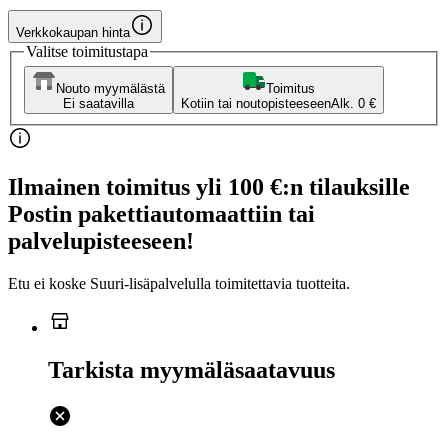
Verkkokaupan hinta
Valitse toimitustapa
Nouto myymälästä
Toimitus
Ei saatavilla
Kotiin tai noutopisteeseen
Alk. 0 €
Ilmainen toimitus yli 100 €:n tilauksille
Postin pakettiautomaattiin tai
palvelupisteeseen!
Etu ei koske Suuri‑lisäpalvelulla toimitettavia tuotteita.
Tarkista myymäläsaatavuus