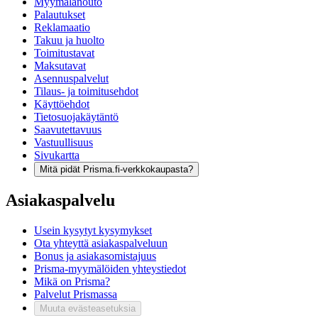
Myymälänouto
Palautukset
Reklamaatio
Takuu ja huolto
Toimitustavat
Maksutavat
Asennuspalvelut
Tilaus- ja toimitusehdot
Käyttöehdot
Tietosuojakäytäntö
Saavutettavuus
Vastuullisuus
Sivukartta
Mitä pidät Prisma.fi-verkkokaupasta?
Asiakaspalvelu
Usein kysytyt kysymykset
Ota yhteyttä asiakaspalveluun
Bonus ja asiakasomistajuus
Prisma-myymälöiden yhteystiedot
Mikä on Prisma?
Palvelut Prismassa
Muuta evästeasetuksia