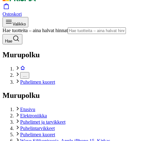
Ostoskori
Valikko
Hae tuotteita – aina halvat hinnat
Hae
Murupolku
…
Puhelimen kuoret
Murupolku
Etusivu
Elektroniikka
Puhelimet ja tarvikkeet
Puhelintarvikkeet
Puhelimen kuoret
Wave Silikonisuoja, Apple iPhone 15, Kirkas