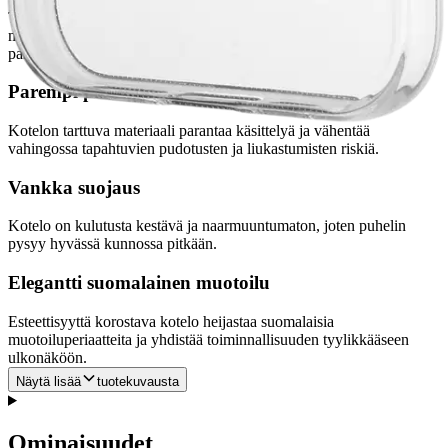
Tämä erityisesti matkapuhelimille suunniteltu kotelo istuu tiukasti ja
mahdollistaa helpon pääsyn kaikkiin tärkeisiin portteihin ja
painikkeisiin.
Parempi pito
Kotelon tarttuva materiaali parantaa käsittelyä ja vähentää
vahingossa tapahtuvien pudotusten ja liukastumisten riskiä.
Vankka suojaus
Kotelo on kulutusta kestävä ja naarmuuntumaton, joten puhelin
pysyy hyvässä kunnossa pitkään.
Elegantti suomalainen muotoilu
Esteettisyyttä korostava kotelo heijastaa suomalaisia
muotoiluperiaatteita ja yhdistää toiminnallisuuden tyylikkääseen
ulkonäköön.
Näytä lisää
tuotekuvausta
Ominaisuudet