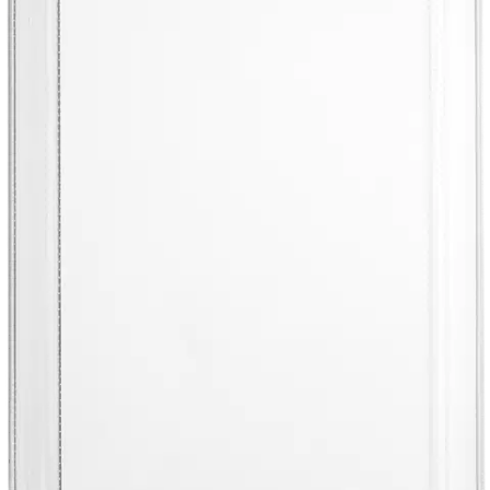
Suojaa kulumiselta, naarmuilta ja selkää
Suomalainen muotoilu tyylikkääseen ulkonäköön
Tuotekuvaus
BatPower Wave -suojakotelo on suunniteltu matkapuhelimille, ja se
istuu tarkasti ja mahdollistaa helpon pääsyn kaikkiin portteihin ja
painikkeisiin. Silikonimuovista ja termoplastisesta polyuretaanista
(TPU) valmistettu takakansi on kestävä ja tarttuva, mikä parantaa
käytettävyyttä ja ergonomiaa. Kotelo suojaa kulumiselta ja
naarmuilta, joten se sopii erinomaisesti päivittäiseen käyttöön.
Kestävä rakenne
BatPower Wave -kotelossa on käytetty silikonimuovia ja
termoplastista polyuretaania, jotka takaavat kotelon kestävyyden
päivittäisessä käytössä ja joustavuuden.
Tarkka istuvuus