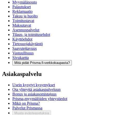
Myymälänouto
Palautukset
Reklamaatio
Takuu ja huolto
Toimitustavat
Maksutavat
Asennuspalvelut
Tilaus- ja toimitusehdot
Käyttöehdot
Tietosuojakäytäntö
Saavutettavuus
Vastuullisuus
Sivukartta
Mitä pidät Prisma.fi-verkkokaupasta?
Asiakaspalvelu
Usein kysytyt kysymykset
Ota yhteyttä asiakaspalveluun
Bonus ja asiakasomistajuus
Prisma-myymälöiden yhteystiedot
Mikä on Prisma?
Palvelut Prismassa
Muuta evästeasetuksia