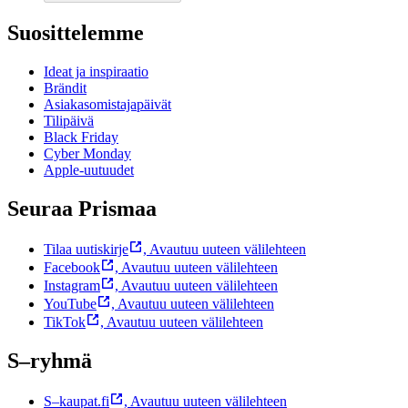
Suosittelemme
Ideat ja inspiraatio
Brändit
Asiakasomistajapäivät
Tilipäivä
Black Friday
Cyber Monday
Apple-uutuudet
Seuraa Prismaa
Tilaa uutiskirje
,
Avautuu uuteen välilehteen
Facebook
,
Avautuu uuteen välilehteen
Instagram
,
Avautuu uuteen välilehteen
YouTube
,
Avautuu uuteen välilehteen
TikTok
,
Avautuu uuteen välilehteen
S–ryhmä
S–kaupat.fi
,
Avautuu uuteen välilehteen