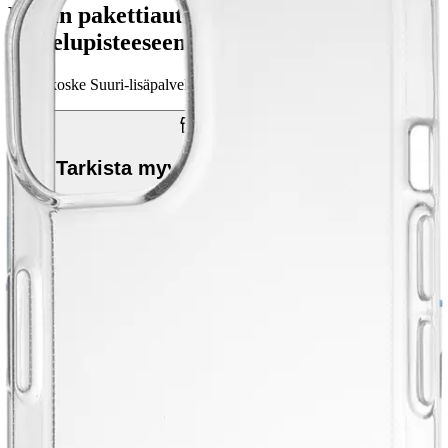
Postin pakettiautomaattiin tai
palvelupisteeseen!
Etu ei koske Suuri‑lisäpalvelulla toimitettavia tuotteita.
Tarkista myymäläsaatavuus
Avainominaisuudet
Valmistettu kestävästä silikonimuovista ja termoplastisesta
polyuretaanista
Tarkka istuvuus ja helppo pääsy portteihin ja painikkeisiin
Pitävä materiaali parantaa käsittelyä