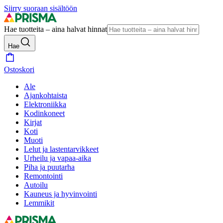
Siirry suoraan sisältöön
Hae tuotteita – aina halvat hinnat
Hae
Ostoskori
Ale
Ajankohtaista
Elektroniikka
Kodinkoneet
Kirjat
Koti
Muoti
Lelut ja lastentarvikkeet
Urheilu ja vapaa-aika
Piha ja puutarha
Remontointi
Autoilu
Kauneus ja hyvinvointi
Lemmikit