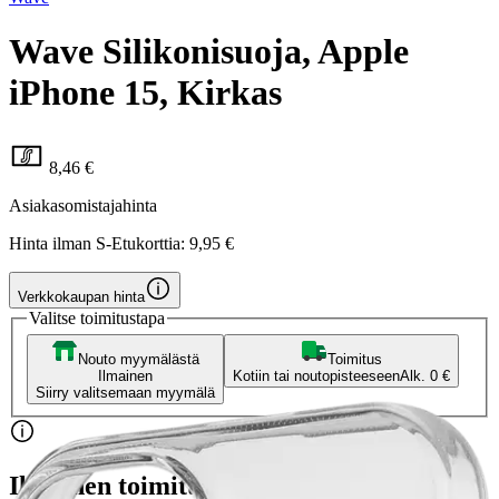
Wave Silikonisuoja, Apple
iPhone 15, Kirkas
8,46 €
Asiakasomistajahinta
Hinta ilman S-Etukorttia:
9,95 €
Verkkokaupan hinta
Valitse toimitustapa
Nouto myymälästä
Toimitus
Ilmainen
Kotiin tai noutopisteeseen
Alk. 0 €
Siirry valitsemaan myymälä
Ilmainen toimitus yli 100 €:n tilauksille