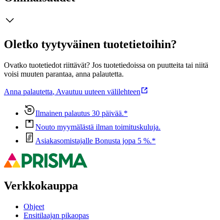
Oletko tyytyväinen tuotetietoihin?
Ovatko tuotetiedot riittävät? Jos tuotetiedoissa on puutteita tai niitä
voisi muuten parantaa, anna palautetta.
Anna palautetta
,
Avautuu uuteen välilehteen
Ilmainen palautus 30 päivää.*
Nouto myymälästä ilman toimituskuluja.
Asiakasomistajalle Bonusta jopa 5 %.*
Verkkokauppa
Ohjeet
Ensitilaajan pikaopas