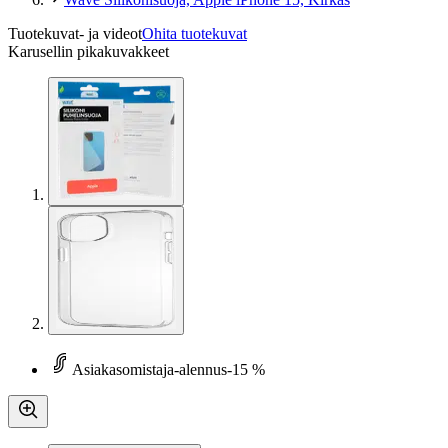
Tuotekuvat- ja videot
Ohita tuotekuvat
Karusellin pikakuvakkeet
Asiakasomistaja-alennus
-15 %