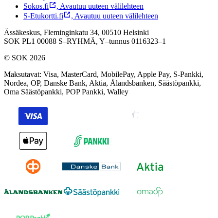
Sokos.fi
,
Avautuu uuteen välilehteen
S-Etukortti.fi
,
Avautuu uuteen välilehteen
Ässäkeskus, Fleminginkatu 34, 00510 Helsinki
SOK PL1 00088 S–RYHMÄ,
Y–tunnus 0116323–1
© SOK 2026
Maksutavat
:
Visa, MasterCard, MobilePay, Apple Pay, S-Pankki,
Nordea, OP, Danske Bank, Aktia, Ålandsbanken, Säästöpankki,
Oma Säästöpankki, POP Pankki, Walley