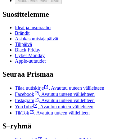
Muuta evästeasetuksia
Suosittelemme
Ideat ja inspiraatio
Brändit
Asiakasomistajapäivät
Tilipäivä
Black Friday
Cyber Monday
Apple-uutuudet
Seuraa Prismaa
Tilaa uutiskirje
,
Avautuu uuteen välilehteen
Facebook
,
Avautuu uuteen välilehteen
Instagram
,
Avautuu uuteen välilehteen
YouTube
,
Avautuu uuteen välilehteen
TikTok
,
Avautuu uuteen välilehteen
S–ryhmä