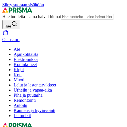
Siirry suoraan sisältöön
Hae tuotteita – aina halvat hinnat
Hae
Ostoskori
Ale
Ajankohtaista
Elektroniikka
Kodinkoneet
Kirjat
Koti
Muoti
Lelut ja lastentarvikkeet
Urheilu ja vapaa-aika
Piha ja puutarha
Remontointi
Autoilu
Kauneus ja hyvinvointi
Lemmikit