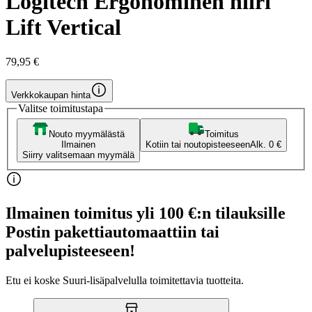
Logitech Ergonominen hiiri
Lift Vertical
79,95 €
Verkkokaupan hinta
Valitse toimitustapa
Nouto myymälästä
Toimitus
Ilmainen
Kotiin tai noutopisteeseen
Alk. 0 €
Siirry valitsemaan myymälä
Ilmainen toimitus yli 100 €:n tilauksille
Postin pakettiautomaattiin tai
palvelupisteeseen!
Etu ei koske Suuri‑lisäpalvelulla toimitettavia tuotteita.