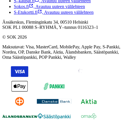
S–kaupat.fi
,
Avautuu uuteen välilehteen
Sokos.fi
,
Avautuu uuteen välilehteen
S-Etukortti.fi
,
Avautuu uuteen välilehteen
Ässäkeskus, Fleminginkatu 34, 00510 Helsinki
SOK PL1 00088 S–RYHMÄ,
Y–tunnus 0116323–1
© SOK 2026
Maksutavat
:
Visa, MasterCard, MobilePay, Apple Pay, S-Pankki,
Nordea, OP, Danske Bank, Aktia, Ålandsbanken, Säästöpankki,
Oma Säästöpankki, POP Pankki, Walley