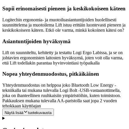
Sopii erinomaisesti pieneen ja keskikokoiseen käteen
Logitechin ergonomia- ja muotoiluasiantuntijoiden huolellisesti
suunnittelema ja muotoilema Lift istuu erittäin luontevasti pieneen ja
keskikokoiseen käteen. Etkö ole varma, minkä kokoinen kätesi on?
Asiantuntijoiden hyväksymä
Lift on suunniteltu, kehitetty ja testattu Logi Ergo Labissa, ja se on
johtavien ergonomisten laitosten hyväksymä, joten voit olla varma,
että Lift todellakin parantaa hyvinvointiasi työpaikalla
Nopea yhteydenmuodostus, pitkäikäinen
Yhteydenmuodostus on helppoa joko Bluetooth Low Energy -
tekniikalla tai mukana tulevalla Logi Bolt -USB-vastaanottimella,
joka on ihanteellinen ruuhkaisiin ympäristöihin, kuten toimistoon.
Pakkauksen mukana tulevalla AA-paristolla saat jopa 2 vuoden
tehokkaan käyttöajan
Näytä lisää
tuotekuvausta