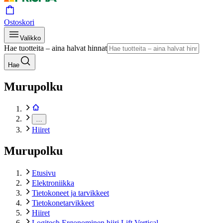
Ostoskori
Valikko
Hae tuotteita – aina halvat hinnat
Hae
Murupolku
…
Hiiret
Murupolku
Etusivu
Elektroniikka
Tietokoneet ja tarvikkeet
Tietokonetarvikkeet
Hiiret
Logitech Ergonominen hiiri Lift Vertical