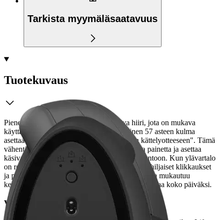
Tarkista myymäläsaatavuus
Tuotekuvaus
Pieneen ja keskikokoiseen käteen sopiva hiiri, jota on mukava
käyttää koko päivän. Lift-hiiren ihanteellinen 57 asteen kulma
asettaa kätesi niin kutsuttuun "luonnolliseen kättelyotteeseen". Tämä
vähentää ranteeseen koko päivän kohdistuvaa painetta ja asettaa
käsivarren ja ylävartalon luonnollisempaan asentoon. Kun ylävartalo
on rennompi, voit keskittyä olennaiseen. Hiirenhiljaiset klikkaukset
ja pehmeästi liukuva, hiljainen vierityspyörä, joka mukautuu
kevyimpäänkin kosketukseen, antavat mielenrauhaa koko päiväksi.
Vertikaali on uusi pinkki