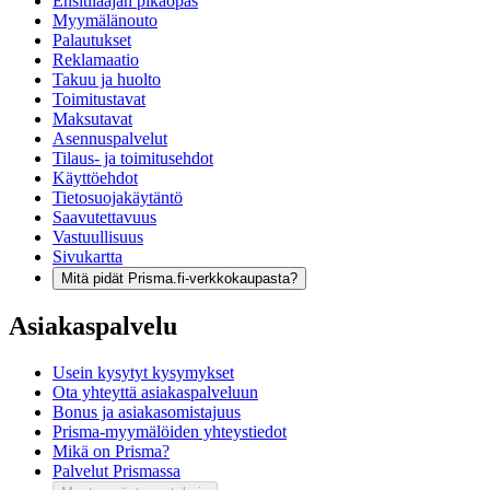
Ensitilaajan pikaopas
Myymälänouto
Palautukset
Reklamaatio
Takuu ja huolto
Toimitustavat
Maksutavat
Asennuspalvelut
Tilaus- ja toimitusehdot
Käyttöehdot
Tietosuojakäytäntö
Saavutettavuus
Vastuullisuus
Sivukartta
Mitä pidät Prisma.fi-verkkokaupasta?
Asiakaspalvelu
Usein kysytyt kysymykset
Ota yhteyttä asiakaspalveluun
Bonus ja asiakasomistajuus
Prisma-myymälöiden yhteystiedot
Mikä on Prisma?
Palvelut Prismassa