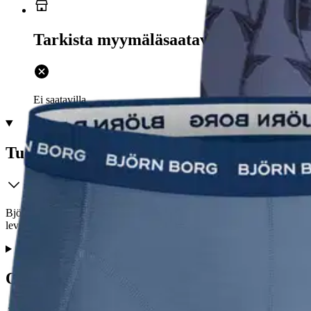
Tarkista myymäläsaatavuus
Ei saatavilla
Tuotekuvaus
Björn Borgin laadukkaat bokserit 3 kappaleen pakkauksessa. Bokserit 
leveä, pehmeä ja joustava mikrokuituinen vyötärönauha lisää mukavuut
Ominaisuudet