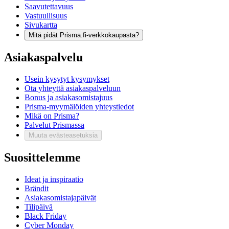
Saavutettavuus
Vastuullisuus
Sivukartta
Mitä pidät Prisma.fi-verkkokaupasta?
Asiakaspalvelu
Usein kysytyt kysymykset
Ota yhteyttä asiakaspalveluun
Bonus ja asiakasomistajuus
Prisma-myymälöiden yhteystiedot
Mikä on Prisma?
Palvelut Prismassa
Muuta evästeasetuksia
Suosittelemme
Ideat ja inspiraatio
Brändit
Asiakasomistajapäivät
Tilipäivä
Black Friday
Cyber Monday