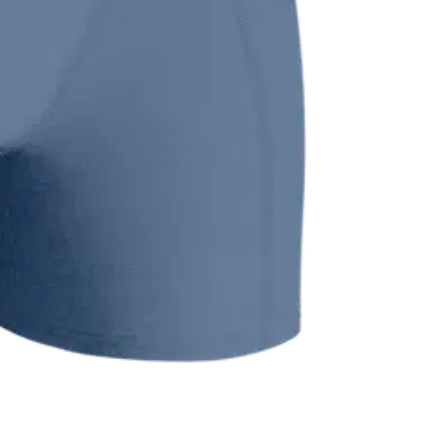
oisi muuten parantaa, anna palautetta.