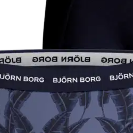
stin pakettiautomaattiin tai palvelupisteesee