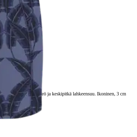
ä on keskikorkea vyötärö ja keskipitkä lahkeensuu. Ikoninen, 3 cm