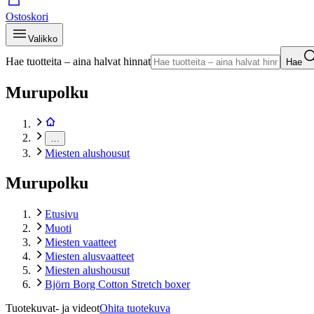
Ostoskori
Valikko
Hae tuotteita – aina halvat hinnat
Hae
Murupolku
…
Miesten alushousut
Murupolku
Etusivu
Muoti
Miesten vaatteet
Miesten alusvaatteet
Miesten alushousut
Björn Borg Cotton Stretch boxer
Tuotekuvat- ja videot
Ohita tuotekuva