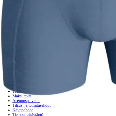
Oletko tyytyväinen tuotetietoihin?
Ovatko tuotetiedot riittävät? Jos tuotetiedoissa on puutteita tai niitä v
Anna palautetta
,
Avautuu uuteen välilehteen
Verkkokauppa
Ohjeet
Ensitilaajan pikaopas
Myymälänouto
Palautukset
Reklamaatio
Takuu ja huolto
Toimitustavat
Maksutavat
Asennuspalvelut
Tilaus- ja toimitusehdot
Käyttöehdot
Tietosuojakäytäntö