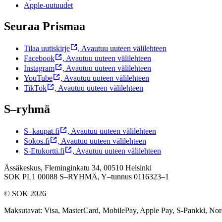
Apple-uutuudet
Seuraa Prismaa
Tilaa uutiskirje
,
Avautuu uuteen välilehteen
Facebook
,
Avautuu uuteen välilehteen
Instagram
,
Avautuu uuteen välilehteen
YouTube
,
Avautuu uuteen välilehteen
TikTok
,
Avautuu uuteen välilehteen
S–ryhmä
S–kaupat.fi
,
Avautuu uuteen välilehteen
Sokos.fi
,
Avautuu uuteen välilehteen
S-Etukortti.fi
,
Avautuu uuteen välilehteen
Ässäkeskus, Fleminginkatu 34, 00510 Helsinki
SOK PL1 00088 S–RYHMÄ,
Y–tunnus 0116323–1
© SOK 2026
Maksutavat
:
Visa, MasterCard, MobilePay, Apple Pay, S-Pankki, No