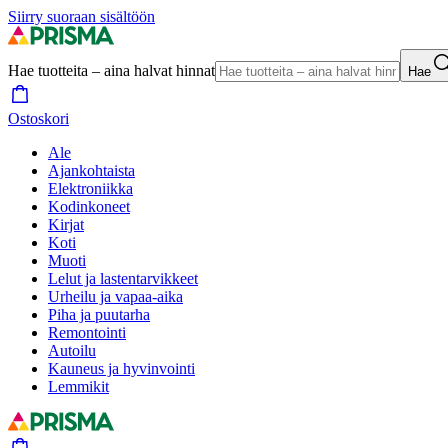
Siirry suoraan sisältöön
Hae tuotteita – aina halvat hinnat
Hae
Ostoskori
Ale
Ajankohtaista
Elektroniikka
Kodinkoneet
Kirjat
Koti
Muoti
Lelut ja lastentarvikkeet
Urheilu ja vapaa-aika
Piha ja puutarha
Remontointi
Autoilu
Kauneus ja hyvinvointi
Lemmikit