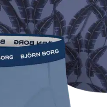
on valmistettu erittäin pehmeästä joustavasta puuvillakankaasta. Niiss
ta ja tyylikkyyttä.