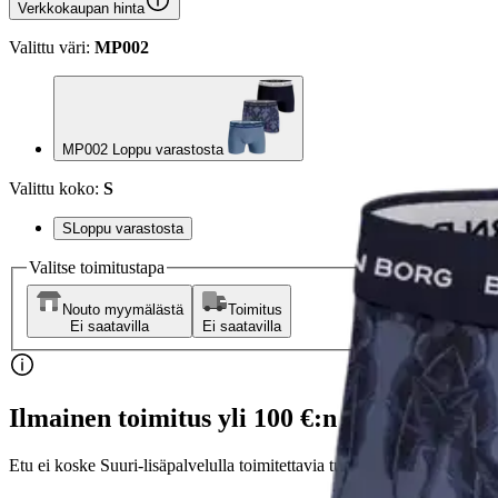
Verkkokaupan hinta
Valittu väri:
MP002
MP002 Loppu varastosta
Valittu koko:
S
S
Loppu varastosta
Valitse toimitustapa
Nouto myymälästä
Toimitus
Ei saatavilla
Ei saatavilla
Ilmainen toimitus yli 100 €:n tilauksille Po
Etu ei koske Suuri‑lisäpalvelulla toimitettavia tuotteita.