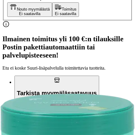
Nouto myymälästä
Toimitus
Ei saatavilla
Ei saatavilla
Ilmainen toimitus yli 100 €:n tilauksille
Postin pakettiautomaattiin tai
palvelupisteeseen!
Etu ei koske Suuri‑lisäpalvelulla toimitettavia tuotteita.
Tarkista myymäläsaatavuus
Tuotekuvaus