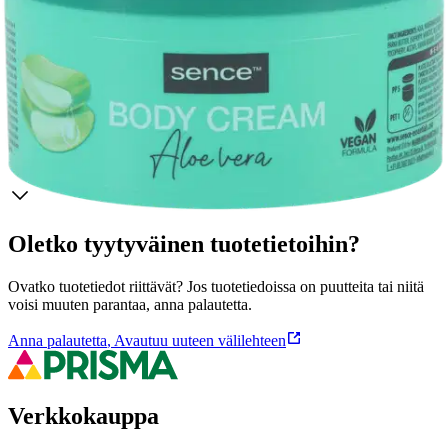
Sence Body Cream 200ml - Aloe Vera
Ominaisuudet
Oletko tyytyväinen tuotetietoihin?
Ovatko tuotetiedot riittävät? Jos tuotetiedoissa on puutteita tai niitä
voisi muuten parantaa, anna palautetta.
Anna palautetta
,
Avautuu uuteen välilehteen
Verkkokauppa