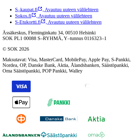
S–kaupat.fi
,
Avautuu uuteen välilehteen
Sokos.fi
,
Avautuu uuteen välilehteen
S-Etukortti.fi
,
Avautuu uuteen välilehteen
Ässäkeskus, Fleminginkatu 34, 00510 Helsinki
SOK PL1 00088 S–RYHMÄ,
Y–tunnus 0116323–1
© SOK 2026
Maksutavat
:
Visa, MasterCard, MobilePay, Apple Pay, S-Pankki,
Nordea, OP, Danske Bank, Aktia, Ålandsbanken, Säästöpankki,
Oma Säästöpankki, POP Pankki, Walley