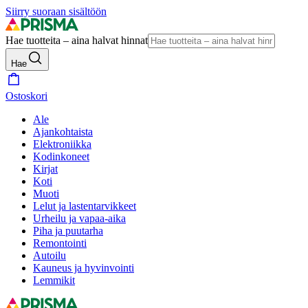
Siirry suoraan sisältöön
Hae tuotteita – aina halvat hinnat
Hae
Ostoskori
Ale
Ajankohtaista
Elektroniikka
Kodinkoneet
Kirjat
Koti
Muoti
Lelut ja lastentarvikkeet
Urheilu ja vapaa-aika
Piha ja puutarha
Remontointi
Autoilu
Kauneus ja hyvinvointi
Lemmikit