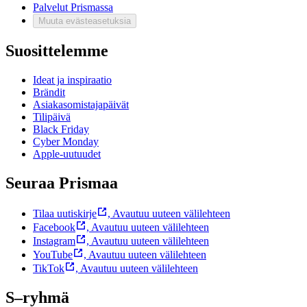
Palvelut Prismassa
Muuta evästeasetuksia
Suosittelemme
Ideat ja inspiraatio
Brändit
Asiakasomistajapäivät
Tilipäivä
Black Friday
Cyber Monday
Apple-uutuudet
Seuraa Prismaa
Tilaa uutiskirje
,
Avautuu uuteen välilehteen
Facebook
,
Avautuu uuteen välilehteen
Instagram
,
Avautuu uuteen välilehteen
YouTube
,
Avautuu uuteen välilehteen
TikTok
,
Avautuu uuteen välilehteen
S–ryhmä