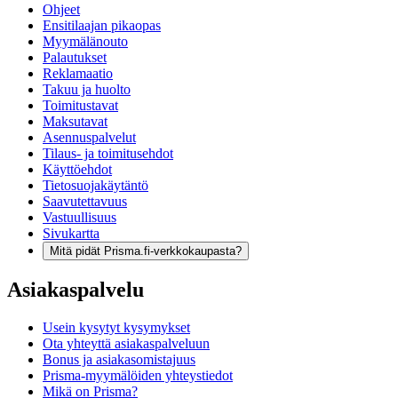
Ohjeet
Ensitilaajan pikaopas
Myymälänouto
Palautukset
Reklamaatio
Takuu ja huolto
Toimitustavat
Maksutavat
Asennuspalvelut
Tilaus- ja toimitusehdot
Käyttöehdot
Tietosuojakäytäntö
Saavutettavuus
Vastuullisuus
Sivukartta
Mitä pidät Prisma.fi-verkkokaupasta?
Asiakaspalvelu
Usein kysytyt kysymykset
Ota yhteyttä asiakaspalveluun
Bonus ja asiakasomistajuus
Prisma-myymälöiden yhteystiedot
Mikä on Prisma?