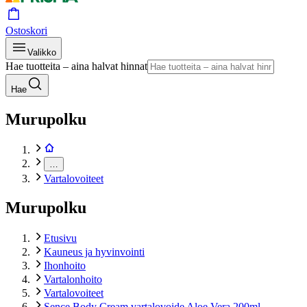
Ostoskori
Valikko
Hae tuotteita – aina halvat hinnat
Hae
Murupolku
…
Vartalovoiteet
Murupolku
Etusivu
Kauneus ja hyvinvointi
Ihonhoito
Vartalonhoito
Vartalovoiteet
Sence Body Cream vartalovoide Aloe Vera 200ml