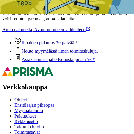
Oletko tyytyväinen tuotetietoihin?
Ovatko tuotetiedot riittävät? Jos tuotetiedoissa on puutteita tai niitä
voisi muuten parantaa, anna palautetta.
Anna palautetta
,
Avautuu uuteen välilehteen
Ilmainen palautus 30 päivää.*
Nouto myymälästä ilman toimituskuluja.
Asiakasomistajalle Bonusta jopa 5 %.*
Verkkokauppa
Ohjeet
Ensitilaajan pikaopas
Myymälänouto
Palautukset
Reklamaatio
Takuu ja huolto
Toimitustavat