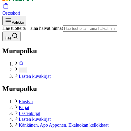
Ostoskori
Valikko
Hae tuotteita – aina halvat hinnat
Hae
Murupolku
…
Lasten kuvakirjat
Murupolku
Etusivu
Kirjat
Lastenkirjat
Lasten kuvakirjat
Känkänen, Apo Apponen, Ekaluokan kellokkaat