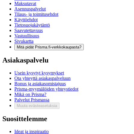
Maksutavat
Asennuspalvelut
Tilaus- ja toimitusehdot
Käyttöehdot
Tietosuojakäytäntö
Saavutettavuus
Vastuullisuus
Sivukartta
Mitä pidät Prisma.fi-verkkokaupasta?
Asiakaspalvelu
Usein kysytyt kysymykset
Ota yhteyttä asiakaspalveluun
Bonus ja asiakasomistajuus
Prisma-myymälöiden yhteystiedot
Mikä on Prisma?
Palvelut Prismassa
Muuta evästeasetuksia
Suosittelemme
Ideat ja inspiraatio