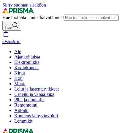
Siirry suoraan sisältöön
Hae tuotteita – aina halvat hinnat
Hae
Ostoskori
Ale
Ajankohtaista
Elektroniikka
Kodinkoneet
Kirjat
Koti
Muoti
Lelut ja lastentarvikkeet
Urheilu ja vapaa-aika
Piha ja puutarha
Remontointi
Autoilu
Kauneus ja hyvinvointi
Lemmikit