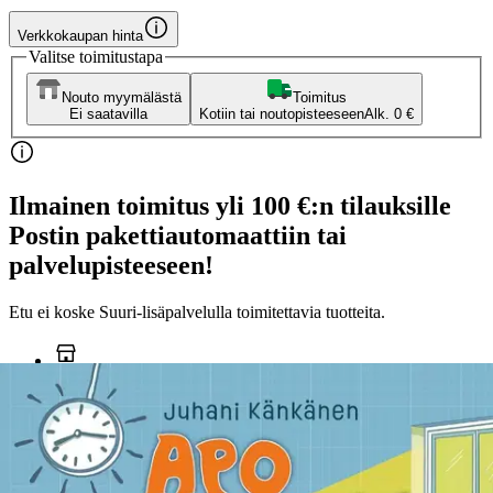
Verkkokaupan hinta
Valitse toimitustapa
Nouto myymälästä
Toimitus
Ei saatavilla
Kotiin tai noutopisteeseen
Alk. 0 €
Ilmainen toimitus yli 100 €:n tilauksille
Postin pakettiautomaattiin tai
palvelupisteeseen!
Etu ei koske Suuri‑lisäpalvelulla toimitettavia tuotteita.
Tarkista myymäläsaatavuus