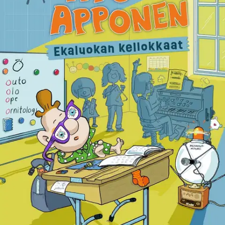
Ei saatavilla
Tuotekuvaus
Ekaluokan kellokkaat luo apposmaiseen tyyliin katsauksen
tavalliseen koulupäivään ja koululuokkaan. Pääsemme kurkistamaan
myös opettajainhuoneeseen, jossa otetaan hämmästyneinä vastaan
tieto, että opettajille on keksitty oma Wilma. Oppaanamme
koulupäivään toimii 1A -luo- kan oppilas Apo Apponen - ja... eikös
tuo ole Käpälämäki, Apposten koira? Tervetuloa mukaan, mikäli
olette jo saaneet silmät auki!
Ominaisuudet