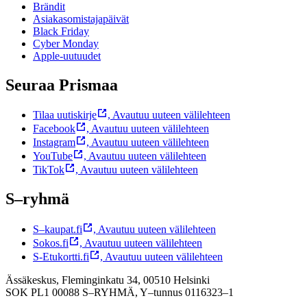
Brändit
Asiakasomistajapäivät
Black Friday
Cyber Monday
Apple-uutuudet
Seuraa Prismaa
Tilaa uutiskirje
,
Avautuu uuteen välilehteen
Facebook
,
Avautuu uuteen välilehteen
Instagram
,
Avautuu uuteen välilehteen
YouTube
,
Avautuu uuteen välilehteen
TikTok
,
Avautuu uuteen välilehteen
S–ryhmä
S–kaupat.fi
,
Avautuu uuteen välilehteen
Sokos.fi
,
Avautuu uuteen välilehteen
S-Etukortti.fi
,
Avautuu uuteen välilehteen
Ässäkeskus, Fleminginkatu 34, 00510 Helsinki
SOK PL1 00088 S–RYHMÄ,
Y–tunnus 0116323–1