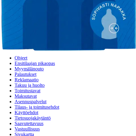
Ovatko tuotetiedot riittävät? Jos tuotetiedoissa on puutteita tai niitä
voisi muuten parantaa, anna palautetta.
Anna palautetta
,
Avautuu uuteen välilehteen
Verkkokauppa
Ohjeet
Ensitilaajan pikaopas
Myymälänouto
Palautukset
Reklamaatio
Takuu ja huolto
Toimitustavat
Maksutavat
Asennuspalvelut
Tilaus- ja toimitusehdot
Käyttöehdot
Tietosuojakäytäntö
Saavutettavuus
Vastuullisuus
Sivukartta