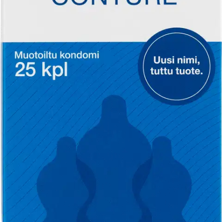
Uusi nimi, tuttu tuote! Tunto Conture on muotoiltu erityisen hyvin
istuvaksi – se puristaa napakasti juuri oikeista paikoista. Säiliöllinen
lateksikondomi on väritön, sileäpintainen ja kyllästetty
liukuvoiteella. Valmistettu luonnonkumista. 25 kpl pakkaus.
Kondomin pituus on 180mm, ympärysmitta 106mm ja halkaisija
53mm.
Lisätietoja
Ominaisuudet
Oletko tyytyväinen tuotetietoihin?