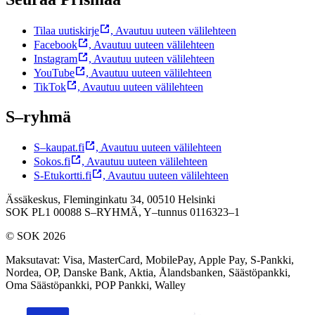
Tilaa uutiskirje
,
Avautuu uuteen välilehteen
Facebook
,
Avautuu uuteen välilehteen
Instagram
,
Avautuu uuteen välilehteen
YouTube
,
Avautuu uuteen välilehteen
TikTok
,
Avautuu uuteen välilehteen
S–ryhmä
S–kaupat.fi
,
Avautuu uuteen välilehteen
Sokos.fi
,
Avautuu uuteen välilehteen
S-Etukortti.fi
,
Avautuu uuteen välilehteen
Ässäkeskus, Fleminginkatu 34, 00510 Helsinki
SOK PL1 00088 S–RYHMÄ,
Y–tunnus 0116323–1
© SOK 2026
Maksutavat
:
Visa, MasterCard, MobilePay, Apple Pay, S-Pankki,
Nordea, OP, Danske Bank, Aktia, Ålandsbanken, Säästöpankki,
Oma Säästöpankki, POP Pankki, Walley