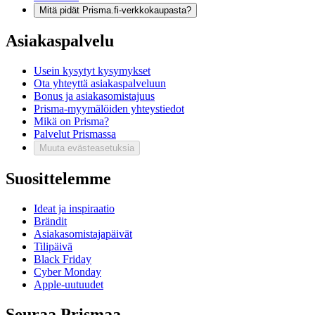
Mitä pidät Prisma.fi-verkkokaupasta?
Asiakaspalvelu
Usein kysytyt kysymykset
Ota yhteyttä asiakaspalveluun
Bonus ja asiakasomistajuus
Prisma-myymälöiden yhteystiedot
Mikä on Prisma?
Palvelut Prismassa
Muuta evästeasetuksia
Suosittelemme
Ideat ja inspiraatio
Brändit
Asiakasomistajapäivät
Tilipäivä
Black Friday
Cyber Monday
Apple-uutuudet
Seuraa Prismaa