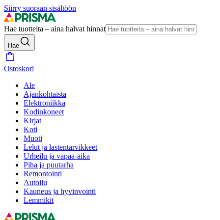
Siirry suoraan sisältöön
Hae tuotteita – aina halvat hinnat
Hae
Ostoskori
Ale
Ajankohtaista
Elektroniikka
Kodinkoneet
Kirjat
Koti
Muoti
Lelut ja lastentarvikkeet
Urheilu ja vapaa-aika
Piha ja puutarha
Remontointi
Autoilu
Kauneus ja hyvinvointi
Lemmikit