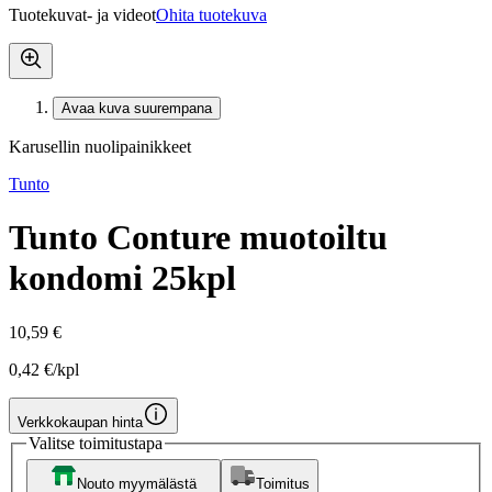
Tuotekuvat- ja videot
Ohita tuotekuva
Avaa kuva suurempana
Karusellin nuolipainikkeet
Tunto
Tunto Conture muotoiltu
kondomi 25kpl
10,59 €
0,42 €/kpl
Verkkokaupan hinta
Valitse toimitustapa
Nouto myymälästä
Toimitus