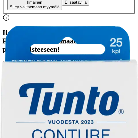
Ilmainen
Ei saatavilla
Siirry valitsemaan myymälä
Ilmainen toimitus yli 100 €:n tilauksille
Postin pakettiautomaattiin tai
palvelupisteeseen!
Etu ei koske Suuri‑lisäpalvelulla toimitettavia tuotteita.
Tarkista myymäläsaatavuus
Tuotekuvaus