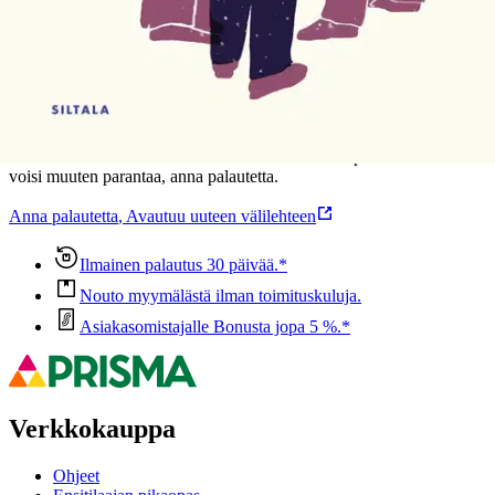
Ominaisuudet
Oletko tyytyväinen tuotetietoihin?
Ovatko tuotetiedot riittävät? Jos tuotetiedoissa on puutteita tai niitä
voisi muuten parantaa, anna palautetta.
Anna palautetta
,
Avautuu uuteen välilehteen
Ilmainen palautus 30 päivää.*
Nouto myymälästä ilman toimituskuluja.
Asiakasomistajalle Bonusta jopa 5 %.*
Verkkokauppa
Ohjeet