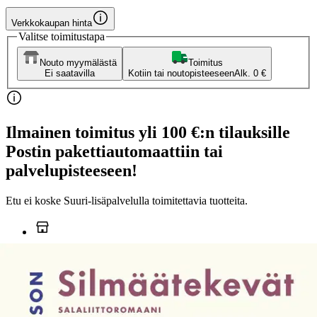
Verkkokaupan hinta
Valitse toimitustapa
Nouto myymälästä
Toimitus
Ei saatavilla
Kotiin tai noutopisteeseen
Alk. 0 €
Ilmainen toimitus yli 100 €:n tilauksille
Postin pakettiautomaattiin tai
palvelupisteeseen!
Etu ei koske Suuri‑lisäpalvelulla toimitettavia tuotteita.
Tarkista myymäläsaatavuus