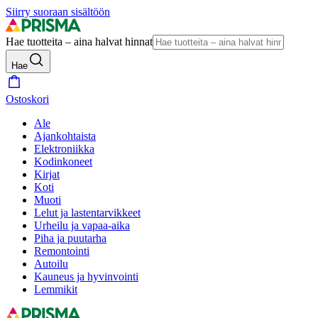
Siirry suoraan sisältöön
Hae tuotteita – aina halvat hinnat
Hae
Ostoskori
Ale
Ajankohtaista
Elektroniikka
Kodinkoneet
Kirjat
Koti
Muoti
Lelut ja lastentarvikkeet
Urheilu ja vapaa-aika
Piha ja puutarha
Remontointi
Autoilu
Kauneus ja hyvinvointi
Lemmikit