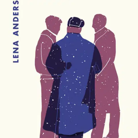
Ei saatavilla
Tuotekuvaus
Helmikuisena 1980-luvun iltana Carl Stjärne, maan johtava
poliitikko, ammutaan pääkaupungin kadulla. Poliisipäällikkö Rolf
Utterström vastaa surmatyön tutkinnasta, mutta tekijää ei koskaan
saada selville. Kolmekymmentä vuotta myöhemmin tutkiva
journalisti Roger Lilja päättää kirjoittaa mysteeriksi jääneestä
surmatyöstä. Pian häneen ottaa yhteyttä salaperäinen tietolähde,
murhatapauksen vaiheet perusteellisesti tunteva juristi.
Mitä todella
tapahtui muutamaa kuukautta ennen murhaa, kun poliittisen
valtaeliitin jäsenet kokoontuivat Ranskassa? Silmäätekevät-
teoksessaan Lena Andersson tutkii tuotantonsa keskeistä teemaa:
kansankodin ideologiaa ja sen vähittäistä hajoamista.
Näytä lisää
tuotekuvausta