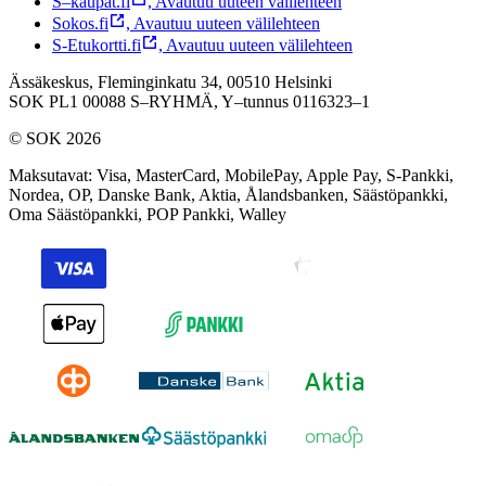
S–kaupat.fi
,
Avautuu uuteen välilehteen
Sokos.fi
,
Avautuu uuteen välilehteen
S-Etukortti.fi
,
Avautuu uuteen välilehteen
Ässäkeskus, Fleminginkatu 34, 00510 Helsinki
SOK PL1 00088 S–RYHMÄ,
Y–tunnus 0116323–1
© SOK 2026
Maksutavat
:
Visa, MasterCard, MobilePay, Apple Pay, S-Pankki,
Nordea, OP, Danske Bank, Aktia, Ålandsbanken, Säästöpankki,
Oma Säästöpankki, POP Pankki, Walley