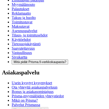
Ensitilaajan pikaopas
Myymälänouto
Palautukset
Reklamaatio
Takuu ja huolto
Toimitustavat
Maksutavat
Asennuspalvelut
Tilaus- ja toimitusehdot
Käyttöehdot
Tietosuojakäytäntö
Saavutettavuus
Vastuullisuus
Sivukartta
Mitä pidät Prisma.fi-verkkokaupasta?
Asiakaspalvelu
Usein kysytyt kysymykset
Ota yhteyttä asiakaspalveluun
Bonus ja asiakasomistajuus
Prisma-myymälöiden yhteystiedot
Mikä on Prisma?
Palvelut Prismassa