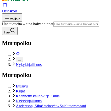
Ostoskori
Valikko
Hae tuotteita – aina halvat hinnat
Hae
Murupolku
…
Nykykirjallisuus
Murupolku
Etusivu
Kirjat
Käännetty kaunokirjallisuus
Nykykirjallisuus
Andersson, Silmäätekevät - Salaliittoromaani