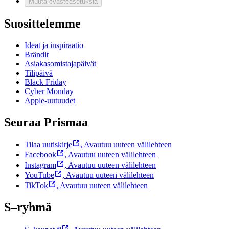
Muuta evästeasetuksia
Suosittelemme
Ideat ja inspiraatio
Brändit
Asiakasomistajapäivät
Tilipäivä
Black Friday
Cyber Monday
Apple-uutuudet
Seuraa Prismaa
Tilaa uutiskirje
,
Avautuu uuteen välilehteen
Facebook
,
Avautuu uuteen välilehteen
Instagram
,
Avautuu uuteen välilehteen
YouTube
,
Avautuu uuteen välilehteen
TikTok
,
Avautuu uuteen välilehteen
S–ryhmä