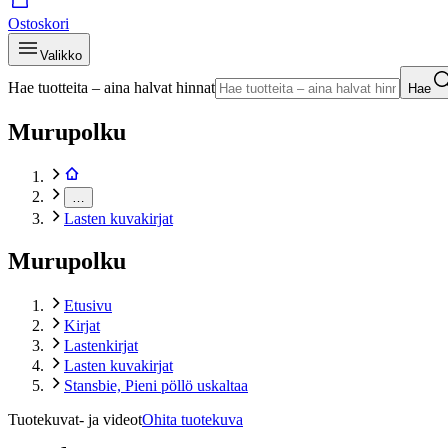
Ostoskori
Valikko
Hae tuotteita – aina halvat hinnat
Hae
Murupolku
…
Lasten kuvakirjat
Murupolku
Etusivu
Kirjat
Lastenkirjat
Lasten kuvakirjat
Stansbie, Pieni pöllö uskaltaa
Tuotekuvat- ja videot
Ohita tuotekuva