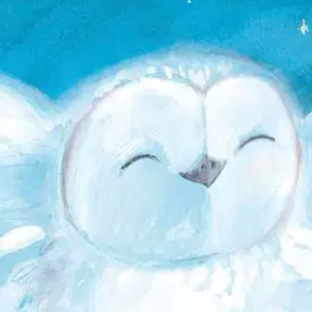
stin pakettiautomaattiin tai palvelupisteesee