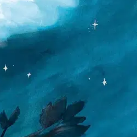
u tuntuu ihan tyhmältä. Silloin viisas äitipöllö kertoo, että alku on
onnistua.