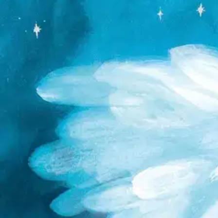
Nouto myymälästä
Toimitus
Ei saatavilla
Kotiin tai noutopisteeseen
Alk. 0 €
Ilmainen toimitus yli 100 €:n tilauksille Po
Etu ei koske Suuri‑lisäpalvelulla toimitettavia tuotteita.
Tarkista myymäläsaatavuus
Ei saatavilla
Tuotekuvaus