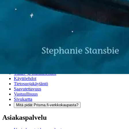
Verkkokauppa
Ohjeet
Ensitilaajan pikaopas
Myymälänouto
Palautukset
Reklamaatio
Takuu ja huolto
Toimitustavat
Maksutavat
Asennuspalvelut
Tilaus- ja toimitusehdot
Käyttöehdot
Tietosuojakäytäntö
Saavutettavuus
Vastuullisuus
Sivukartta
Mitä pidät Prisma.fi-verkkokaupasta?
Asiakaspalvelu