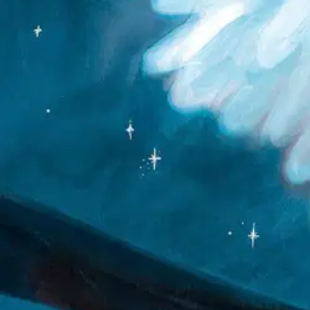
”Aina kun putoat, opit jotain uutta.” Pikkupöllö yrittää nousta ensimmä
aina hankala. Epäonnistumiset kuuluvat asiaan – silloin täytyy vain us
Ominaisuudet
Oletko tyytyväinen tuotetietoihin?
Ovatko tuotetiedot riittävät? Jos tuotetiedoissa on puutteita tai niitä v
Anna palautetta
,
Avautuu uuteen välilehteen
Ilmainen palautus 30 päivää.*
Nouto myymälästä ilman toimituskuluja.
Asiakasomistajalle Bonusta jopa 5 %.*