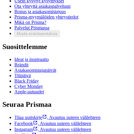
Usein kysytyt kysymykset
Ota yhteyttä asiakaspalveluun
Bonus ja asiakasomistajuus
Prisma-myymälöiden yhteystiedot
Mikä on Prisma?
Palvelut Prismassa
Muuta evästeasetuksia
Suosittelemme
Ideat ja inspiraatio
Brändit
Asiakasomistajapäivät
Tilipäivä
Black Friday
Cyber Monday
Apple-uutuudet
Seuraa Prismaa
Tilaa uutiskirje
,
Avautuu uuteen välilehteen
Facebook
,
Avautuu uuteen välilehteen
Instagram
,
Avautuu uuteen välilehteen