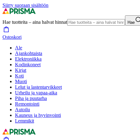
Siirry suoraan sisältöön
Hae tuotteita – aina halvat hinnat
Hae
Ostoskori
Ale
Ajankohtaista
Elektroniikka
Kodinkoneet
Kirjat
Koti
Muoti
Lelut ja lastentarvikkeet
Urheilu ja vapaa-aika
Piha ja puutarha
Remontointi
Autoilu
Kauneus ja hyvinvointi
Lemmikit