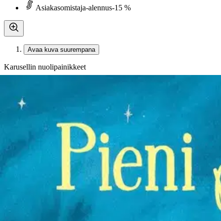
Asiakasomistaja-alennus
-15 %
Avaa kuva suurempana
Karusellin nuolipainikkeet
Kustannus Mäkelä
Stansbie, Pieni pöllö uskaltaa
25,63 €
Asiakasomistajahinta
Hinta ilman S-Etukorttia:
30,15 €
Verkkokaupan hinta
Valitse toimitustapa