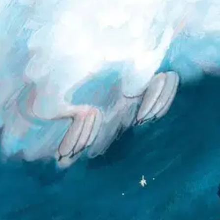
istä kertaa siivilleen, mutta putoaakin maahan kuin kivi. Koko lentotouh
kaltaa! Hellä tarina kertoo rohkeudesta, sitkeydestä ja uskalluksesta'epä
oisi muuten parantaa, anna palautetta.