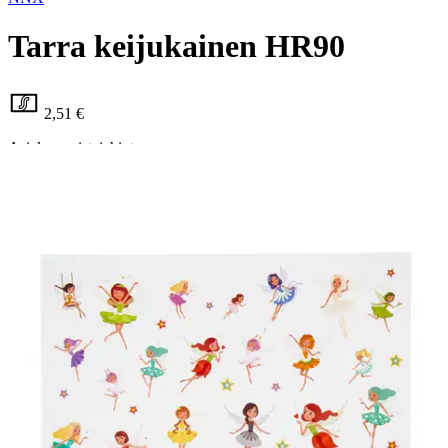
Tarra keijukainen HR90
2,51 €
Asiakasomistajahinta
Hinta ilman S-Etukorttia:
2,95 €
Verkkokaupan hinta
Valitse toimitustapa
Nouto myymälästä
Toimitus
Ilmainen
Kotiin tai noutopisteeseen
Alk. 0 €
Siirry valitsemaan myymälä
Ilmainen toimitus yli 100 €:n tilauksille
Postin pakettiautomaattiin tai