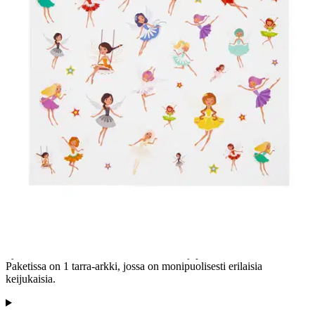
palvelupisteeseen!
Etu ei koske Suuri‑lisäpalvelulla toimitettavia tuotteita.
Tarkista myymäläsaatavuus
Tuotekuvaus
Keijuaiheiset tarrat ovat täydellinen lisä askarteluprojekteihin, olipa
kyseessä sitten korttien suunnittelu tai lahjapaketin koristelu.
Paketissa on 1 tarra-arkki, jossa on monipuolisesti erilaisia
keijukaisia.