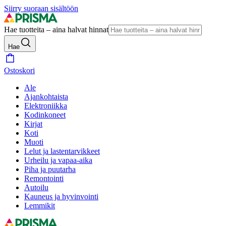
Siirry suoraan sisältöön
Hae tuotteita – aina halvat hinnat
Hae
Ostoskori
Ale
Ajankohtaista
Elektroniikka
Kodinkoneet
Kirjat
Koti
Muoti
Lelut ja lastentarvikkeet
Urheilu ja vapaa-aika
Piha ja puutarha
Remontointi
Autoilu
Kauneus ja hyvinvointi
Lemmikit