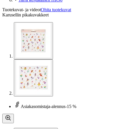
Tuotekuvat- ja videot
Ohita tuotekuvat
Karusellin pikakuvakkeet
Asiakasomistaja-alennus
-15 %