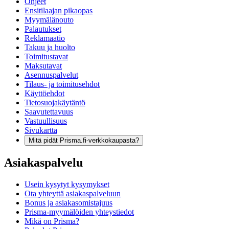
Ohjeet
Ensitilaajan pikaopas
Myymälänouto
Palautukset
Reklamaatio
Takuu ja huolto
Toimitustavat
Maksutavat
Asennuspalvelut
Tilaus- ja toimitusehdot
Käyttöehdot
Tietosuojakäytäntö
Saavutettavuus
Vastuullisuus
Sivukartta
Mitä pidät Prisma.fi-verkkokaupasta?
Asiakaspalvelu
Usein kysytyt kysymykset
Ota yhteyttä asiakaspalveluun
Bonus ja asiakasomistajuus
Prisma-myymälöiden yhteystiedot
Mikä on Prisma?