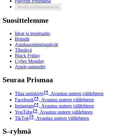
Palvelut Prismassa
Muuta evästeasetuksia
Suosittelemme
Ideat ja inspiraatio
Brändit
Asiakasomistajapäivät
Tilipäivä
Black Friday
Cyber Monday
Apple-uutuudet
Seuraa Prismaa
Tilaa uutiskirje
,
Avautuu uuteen välilehteen
Facebook
,
Avautuu uuteen välilehteen
Instagram
,
Avautuu uuteen välilehteen
YouTube
,
Avautuu uuteen välilehteen
TikTok
,
Avautuu uuteen välilehteen
S–ryhmä