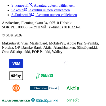
S–kaupat.fi
,
Avautuu uuteen välilehteen
Sokos.fi
,
Avautuu uuteen välilehteen
S-Etukortti.fi
,
Avautuu uuteen välilehteen
Ässäkeskus, Fleminginkatu 34, 00510 Helsinki
SOK PL1 00088 S–RYHMÄ,
Y–tunnus 0116323–1
© SOK 2026
Maksutavat
:
Visa, MasterCard, MobilePay, Apple Pay, S-Pankki,
Nordea, OP, Danske Bank, Aktia, Ålandsbanken, Säästöpankki,
Oma Säästöpankki, POP Pankki, Walley