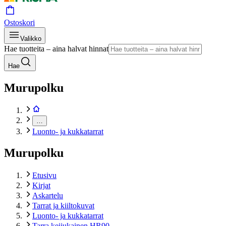
Ostoskori
Valikko
Hae tuotteita – aina halvat hinnat
Hae
Murupolku
…
Luonto- ja kukkatarrat
Murupolku
Etusivu
Kirjat
Askartelu
Tarrat ja kiiltokuvat
Luonto- ja kukkatarrat
Tarra keijukainen HR90