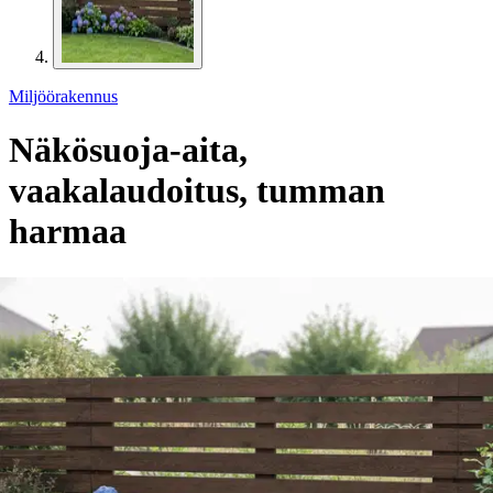
Miljöörakennus
Näkösuoja-aita,
vaakalaudoitus, tumman
harmaa
56,91 €
Asiakasomistajahinta
Hinta ilman S-Etukorttia:
59,90 €
Verkkokaupan hinta
Valitse toimitustapa