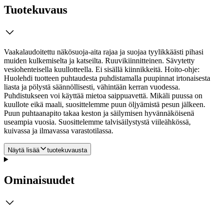
Tuotekuvaus
Vaakalaudoitettu näkösuoja-aita rajaa ja suojaa tyylikkäästi pihasi
muiden kulkemiselta ja katseilta. Ruuvikiinnitteinen. Sävytetty
vesiohenteisella kuullotteella. Ei sisällä kiinnikkeitä. Hoito-ohje:
Huolehdi tuotteen puhtaudesta puhdistamalla puupinnat irtonaisesta
liasta ja pölystä säännöllisesti, vähintään kerran vuodessa.
Puhdistukseen voi käyttää mietoa saippuavettä. Mikäli puussa on
kuullote eikä maali, suosittelemme puun öljyämistä pesun jälkeen.
Puun puhtaanapito takaa keston ja säilymisen hyvännäköisenä
useampia vuosia. Suosittelemme talvisäilystystä viileähkössä,
kuivassa ja ilmavassa varastotilassa.
Näytä lisää
tuotekuvausta
Ominaisuudet