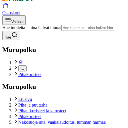
Ostoskori
Valikko
Hae tuotteita – aina halvat hinnat
Hae
Murupolku
…
Pihakoristeet
Murupolku
Etusivu
Piha ja puutarha
Pihan koristeet ja varusteet
Pihakoristeet
Näkösuoja-aita, vaakalaudoitus, tumman harmaa