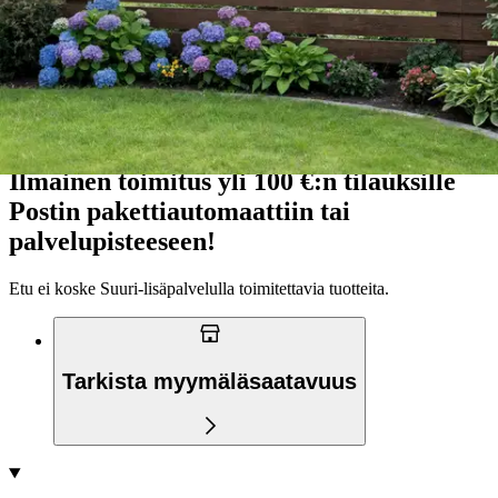
Nouto myymälästä
Ilmainen
Siirry valitsemaan myymälä
Toimitus
Kotiin tai noutopisteeseen
Alk. 4,95 €
Ilmainen toimitus yli 100 €:n tilauksille
Postin pakettiautomaattiin tai
palvelupisteeseen!
Etu ei koske Suuri‑lisäpalvelulla toimitettavia tuotteita.
Tarkista myymäläsaatavuus