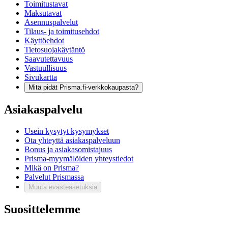
Toimitustavat
Maksutavat
Asennuspalvelut
Tilaus- ja toimitusehdot
Käyttöehdot
Tietosuojakäytäntö
Saavutettavuus
Vastuullisuus
Sivukartta
Mitä pidät Prisma.fi-verkkokaupasta?
Asiakaspalvelu
Usein kysytyt kysymykset
Ota yhteyttä asiakaspalveluun
Bonus ja asiakasomistajuus
Prisma-myymälöiden yhteystiedot
Mikä on Prisma?
Palvelut Prismassa
Muuta evästeasetuksia
Suosittelemme