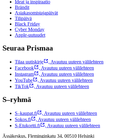
Ideat ja inspiraatio
Brändit
Asiakasomistajapäivät
Tilipäivä
Black Friday
Cyber Monday
Apple-uutuudet
Seuraa Prismaa
Tilaa uutiskirje
,
Avautuu uuteen välilehteen
Facebook
,
Avautuu uuteen välilehteen
Instagram
,
Avautuu uuteen välilehteen
YouTube
,
Avautuu uuteen välilehteen
TikTok
,
Avautuu uuteen välilehteen
S–ryhmä
S–kaupat.fi
,
Avautuu uuteen välilehteen
Sokos.fi
,
Avautuu uuteen välilehteen
S-Etukortti.fi
,
Avautuu uuteen välilehteen
Ässäkeskus, Fleminginkatu 34, 00510 Helsinki