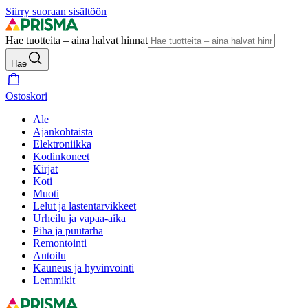
Siirry suoraan sisältöön
Hae tuotteita – aina halvat hinnat
Hae
Ostoskori
Ale
Ajankohtaista
Elektroniikka
Kodinkoneet
Kirjat
Koti
Muoti
Lelut ja lastentarvikkeet
Urheilu ja vapaa-aika
Piha ja puutarha
Remontointi
Autoilu
Kauneus ja hyvinvointi
Lemmikit