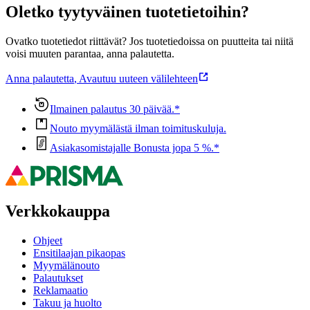
Oletko tyytyväinen tuotetietoihin?
Ovatko tuotetiedot riittävät? Jos tuotetiedoissa on puutteita tai niitä
voisi muuten parantaa, anna palautetta.
Anna palautetta
,
Avautuu uuteen välilehteen
Ilmainen palautus 30 päivää.*
Nouto myymälästä ilman toimituskuluja.
Asiakasomistajalle Bonusta jopa 5 %.*
Verkkokauppa
Ohjeet
Ensitilaajan pikaopas
Myymälänouto
Palautukset
Reklamaatio
Takuu ja huolto