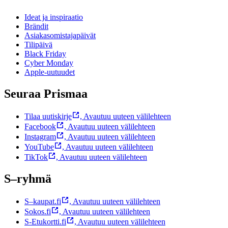
Ideat ja inspiraatio
Brändit
Asiakasomistajapäivät
Tilipäivä
Black Friday
Cyber Monday
Apple-uutuudet
Seuraa Prismaa
Tilaa uutiskirje
,
Avautuu uuteen välilehteen
Facebook
,
Avautuu uuteen välilehteen
Instagram
,
Avautuu uuteen välilehteen
YouTube
,
Avautuu uuteen välilehteen
TikTok
,
Avautuu uuteen välilehteen
S–ryhmä
S–kaupat.fi
,
Avautuu uuteen välilehteen
Sokos.fi
,
Avautuu uuteen välilehteen
S-Etukortti.fi
,
Avautuu uuteen välilehteen