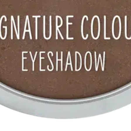
vahvan väripigmentin ansiosta. Saatavilla sekä hohtavia että mattaisia s
oisi muuten parantaa, anna palautetta.