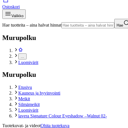
Ostoskori
Valikko
Hae tuotteita – aina halvat hinnat
Hae
Murupolku
…
Luomivärit
Murupolku
Etusivu
Kauneus ja hyvinvointi
Meikit
Silmämeikit
Luomivärit
lavera Signature Colour Eyeshadow –Walnut 02-
Tuotekuvat- ja videot
Ohita tuotekuva