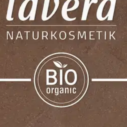
stin pakettiautomaattiin tai palvelupisteesee