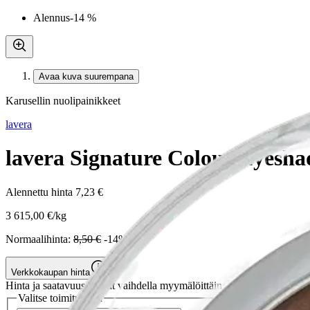
Alennus
-14 %
Avaa kuva suurempana
Karusellin nuolipainikkeet
lavera
lavera Signature Colour Eyesh
Alennettu hinta
7,23 €
3 615,00 €/kg
Normaalihinta:
8,50 €
-14%
Verkkokaupan hinta
Hinta ja saatavuus voivat vaihdella myymälöittäin
Valitse toimitustapa