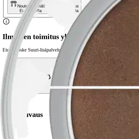
Nouto myymälästä
Toimitus
Ei saatavilla
Ei saatavilla
Ilmainen toimitus yli 100 €:n tilauksille Po
Etu ei koske Suuri‑lisäpalvelulla toimitettavia tuotteita.
Tarkista myymäläsaatavuus
Tuotekuvaus