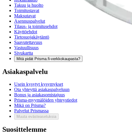
Takuu ja huolto
Toimitustavat
Maksutavat
Asennuspalvelut
Tilaus- ja toimitusehdot
Käyttöehdot
Tietosuojakäytäntö
Saavutettavuus
Vastuullisuus
Sivukartta
Mitä pidät Prisma.fi-verkkokaupasta?
Asiakaspalvelu
Usein kysytyt kysymykset
Ota yhteyttä asiakaspalveluun
Bonus ja asiakasomistajuus
Prisma-myymälöiden yhteystiedot
Mikä on Prisma?
Palvelut Prismassa
Muuta evästeasetuksia
Suosittelemme