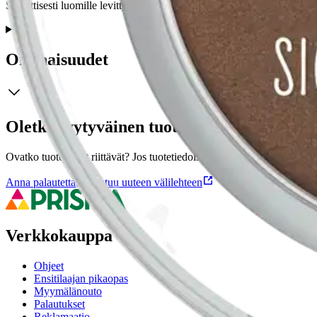
Samettisesti luomille levittyvä luomiväri, joka pysyy luomilla pitkään 
Ominaisuudet
Oletko tyytyväinen tuotetietoihin?
Ovatko tuotetiedot riittävät? Jos tuotetiedoissa on puutteita tai niitä v
Anna palautetta
,
Avautuu uuteen välilehteen
Verkkokauppa
Ohjeet
Ensitilaajan pikaopas
Myymälänouto
Palautukset
Reklamaatio