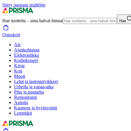
Siirry suoraan sisältöön
Hae tuotteita – aina halvat hinnat
Hae
Ostoskori
Ale
Ajankohtaista
Elektroniikka
Kodinkoneet
Kirjat
Koti
Muoti
Lelut ja lastentarvikkeet
Urheilu ja vapaa-aika
Piha ja puutarha
Remontointi
Autoilu
Kauneus ja hyvinvointi
Lemmikit