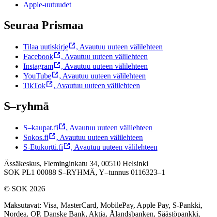
Apple-uutuudet
Seuraa Prismaa
Tilaa uutiskirje
,
Avautuu uuteen välilehteen
Facebook
,
Avautuu uuteen välilehteen
Instagram
,
Avautuu uuteen välilehteen
YouTube
,
Avautuu uuteen välilehteen
TikTok
,
Avautuu uuteen välilehteen
S–ryhmä
S–kaupat.fi
,
Avautuu uuteen välilehteen
Sokos.fi
,
Avautuu uuteen välilehteen
S-Etukortti.fi
,
Avautuu uuteen välilehteen
Ässäkeskus, Fleminginkatu 34, 00510 Helsinki
SOK PL1 00088 S–RYHMÄ,
Y–tunnus 0116323–1
© SOK 2026
Maksutavat
:
Visa, MasterCard, MobilePay, Apple Pay, S-Pankki,
Nordea, OP, Danske Bank, Aktia, Ålandsbanken, Säästöpankki,