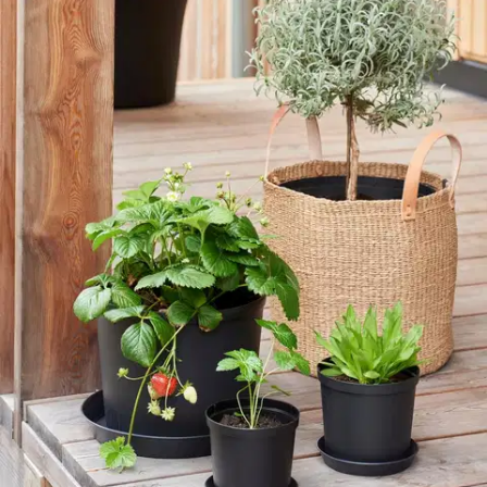
Verkkokaupan hinta
Valitse toimitustapa
Nouto myymälästä
Toimitus
Ilmainen
Kotiin tai noutopisteeseen
Alk. 0 €
Siirry valitsemaan myymälä
Ilmainen toimitus yli 100 €:n tilauksille
Postin pakettiautomaattiin tai
palvelupisteeseen!
Etu ei koske Suuri‑lisäpalvelulla toimitettavia tuotteita.
Tarkista myymäläsaatavuus