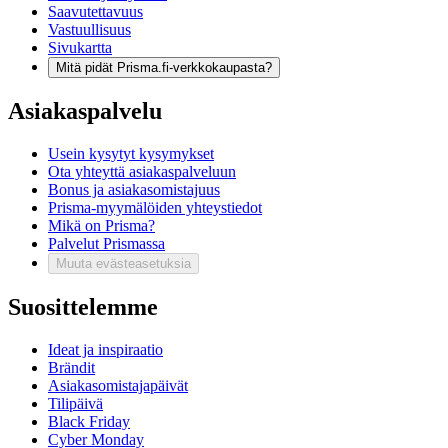
Saavutettavuus
Vastuullisuus
Sivukartta
Mitä pidät Prisma.fi-verkkokaupasta?
Asiakaspalvelu
Usein kysytyt kysymykset
Ota yhteyttä asiakaspalveluun
Bonus ja asiakasomistajuus
Prisma-myymälöiden yhteystiedot
Mikä on Prisma?
Palvelut Prismassa
Muuta evästeasetuksia
Suosittelemme
Ideat ja inspiraatio
Brändit
Asiakasomistajapäivät
Tilipäivä
Black Friday
Cyber Monday