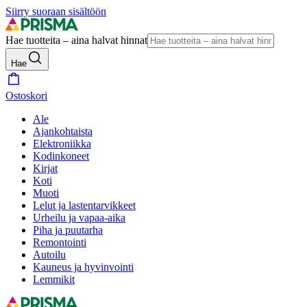
Siirry suoraan sisältöön
Hae tuotteita – aina halvat hinnat
Hae
Ostoskori
Ale
Ajankohtaista
Elektroniikka
Kodinkoneet
Kirjat
Koti
Muoti
Lelut ja lastentarvikkeet
Urheilu ja vapaa-aika
Piha ja puutarha
Remontointi
Autoilu
Kauneus ja hyvinvointi
Lemmikit