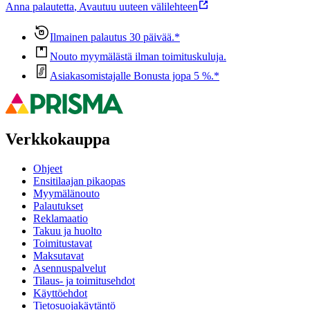
Anna palautetta
,
Avautuu uuteen välilehteen
Ilmainen palautus 30 päivää.*
Nouto myymälästä ilman toimituskuluja.
Asiakasomistajalle Bonusta jopa 5 %.*
Verkkokauppa
Ohjeet
Ensitilaajan pikaopas
Myymälänouto
Palautukset
Reklamaatio
Takuu ja huolto
Toimitustavat
Maksutavat
Asennuspalvelut
Tilaus- ja toimitusehdot
Käyttöehdot
Tietosuojakäytäntö