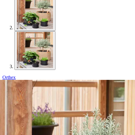
Orthex
Cultivate alusvati 18 cm musta
1,24 €
Asiakasomistajahinta
Hinta ilman S-Etukorttia:
1,30 €