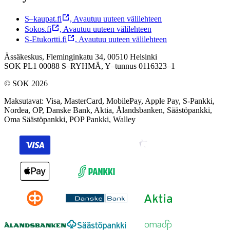
S–kaupat.fi
,
Avautuu uuteen välilehteen
Sokos.fi
,
Avautuu uuteen välilehteen
S-Etukortti.fi
,
Avautuu uuteen välilehteen
Ässäkeskus, Fleminginkatu 34, 00510 Helsinki
SOK PL1 00088 S–RYHMÄ,
Y–tunnus 0116323–1
© SOK 2026
Maksutavat
:
Visa, MasterCard, MobilePay, Apple Pay, S-Pankki,
Nordea, OP, Danske Bank, Aktia, Ålandsbanken, Säästöpankki,
Oma Säästöpankki, POP Pankki, Walley