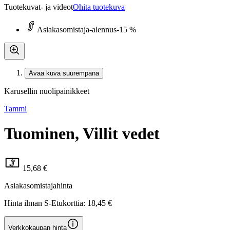
Tuotekuvat- ja videot
Ohita tuotekuva
Asiakasomistaja-alennus
-15 %
Avaa kuva suurempana
Karusellin nuolipainikkeet
Tammi
Tuominen, Villit vedet
15,68 €
Asiakasomistajahinta
Hinta ilman S-Etukorttia:
18,45 €
Verkkokaupan hinta