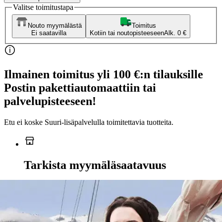
Valitse toimitustapa
Nouto myymälästä
Toimitus
Ei saatavilla
Kotiin tai noutopisteeseen
Alk. 0 €
Ilmainen toimitus yli 100 €:n tilauksille
Postin pakettiautomaattiin tai
palvelupisteeseen!
Etu ei koske Suuri‑lisäpalvelulla toimitettavia tuotteita.
Tarkista myymäläsaatavuus
Ei saatavilla