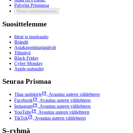
Palvelut Prismassa
Muuta evästeasetuksia
Suosittelemme
Ideat ja inspiraatio
Brändit
Asiakasomistajapäivät
Tilipäivä
Black Friday
Cyber Monday
Apple-uutuudet
Seuraa Prismaa
Tilaa uutiskirje
,
Avautuu uuteen välilehteen
Facebook
,
Avautuu uuteen välilehteen
Instagram
,
Avautuu uuteen välilehteen
YouTube
,
Avautuu uuteen välilehteen
TikTok
,
Avautuu uuteen välilehteen
S–ryhmä