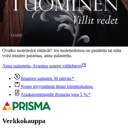
Ominaisuudet
Oletko tyytyväinen tuotetietoihin?
Ovatko tuotetiedot riittävät? Jos tuotetiedoissa on puutteita tai niitä
voisi muuten parantaa, anna palautetta.
Anna palautetta
,
Avautuu uuteen välilehteen
Ilmainen palautus 30 päivää.*
Nouto myymälästä ilman toimituskuluja.
Asiakasomistajalle Bonusta jopa 5 %.*
Verkkokauppa