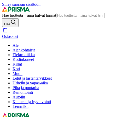
Siirry suoraan sisältöön
Hae tuotteita – aina halvat hinnat
Hae
Ostoskori
Ale
Ajankohtaista
Elektroniikka
Kodinkoneet
Kirjat
Koti
Muoti
Lelut ja lastentarvikkeet
Urheilu ja vapaa-aika
Piha ja puutarha
Remontointi
Autoilu
Kauneus ja hyvinvointi
Lemmikit