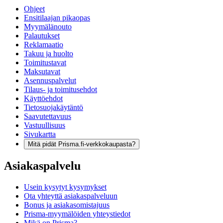
Ohjeet
Ensitilaajan pikaopas
Myymälänouto
Palautukset
Reklamaatio
Takuu ja huolto
Toimitustavat
Maksutavat
Asennuspalvelut
Tilaus- ja toimitusehdot
Käyttöehdot
Tietosuojakäytäntö
Saavutettavuus
Vastuullisuus
Sivukartta
Mitä pidät Prisma.fi-verkkokaupasta?
Asiakaspalvelu
Usein kysytyt kysymykset
Ota yhteyttä asiakaspalveluun
Bonus ja asiakasomistajuus
Prisma-myymälöiden yhteystiedot
Mikä on Prisma?