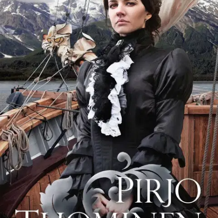
Tuotekuvaus
Kiehtova ja dramaattinen kuvaus suomalaisista Alaskan kultamailla.
Kun parkkialus Nikolai aloittaa vuonna 1839 matkansa Venäjän
keisarillisen imperiumin laidalta toiselle, Helsingistä Sitkaan,
Venäjän Amerikan pääkaupunkiin, lähtijöitä on aina
kenraalikuvernööristä ja pastori Uno Cygnaeuksesta nuoreen
palvelustyttöön Katarina Opmaniin. Takanaan ristiriitainen,
salaisuuksia kätkevä lapsuus Katarina lähtee matkalle, joka muuttaa
hänen elämänsä suunnan.
Valtavan Alaskan karu kauneus,
kesyttömät intiaanit outoine tapoineen, lempeät aleutit, Sitkan
värikäs seurapiirielämä, jännitys ja rakkaus täyttävät kauniin ja
itsenäisen Katriinan elämän. Pirjo Tuomisen historiallisiin
tapahtumiin pohjautuva kiehtova romaani vie lukijansa Venäjän
Tyynenmeren kuohuvaan meri-imperiumiin, joka palveli Pietarin
pohjatonta ahneutta ja merkitsi asukkailleen usein äkkirikkautta tai
äkkikuolemaa.
Näytä lisää
tuotekuvausta