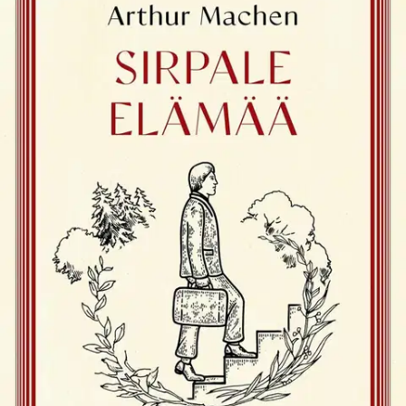
Tuotekuvaus
Arvoituksellinen, rauhallisesti kehkeytyvä kertomus tuiki tavallisesta
avioparista, jonka elämään hiipii tunne jonkin salaperäisen
läsnäolosta. Edward ja Mary Darnell asuvat pienessä talossa
Lontoon esikaupungissa. Päällisin puolin heidän elämänsä etenee
tavallisilla urilla: töitä päivin, oleilua illoin.
Eräänä yönä Edward
kuitenkin näkee oudon, enteilevän unen, jonka myötä maailma alkaa
tuntua aina vain epätavallisemmalta: aineelliset asiat menettävät
aineellisuuttaan, sanat tuntuvat sanovan enemmän kuin sanovat.
Pian Darnellit alkavat aavistaa, että heidän elämänsä on vain sirpale
suuremmasta elämästä, joka kuultaa tämän maailman pienimpienkin
asioiden läpi. Arthur Machenin Sirpale elämää on
tiivistunnelmainen, hetkittäin aavemaisiakin sävyjä saava kertomus,
jossa klassisista kauhutarinoistaan tunnettu Machen näyttää taitonsa
arkielämän kuvaajana.
Näytä lisää
tuotekuvausta