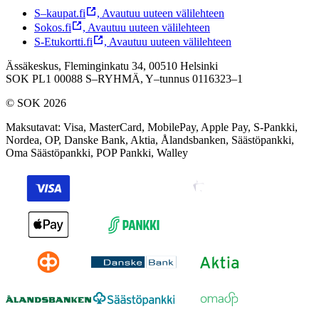
S–kaupat.fi
,
Avautuu uuteen välilehteen
Sokos.fi
,
Avautuu uuteen välilehteen
S-Etukortti.fi
,
Avautuu uuteen välilehteen
Ässäkeskus, Fleminginkatu 34, 00510 Helsinki
SOK PL1 00088 S–RYHMÄ,
Y–tunnus 0116323–1
© SOK 2026
Maksutavat
:
Visa, MasterCard, MobilePay, Apple Pay, S-Pankki,
Nordea, OP, Danske Bank, Aktia, Ålandsbanken, Säästöpankki,
Oma Säästöpankki, POP Pankki, Walley