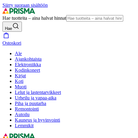
Siirry suoraan sisältöön
Hae tuotteita – aina halvat hinnat
Hae
Ostoskori
Ale
Ajankohtaista
Elektroniikka
Kodinkoneet
Kirjat
Koti
Muoti
Lelut ja lastentarvikkeet
Urheilu ja vapaa-aika
Piha ja puutarha
Remontointi
Autoilu
Kauneus ja hyvinvointi
Lemmikit