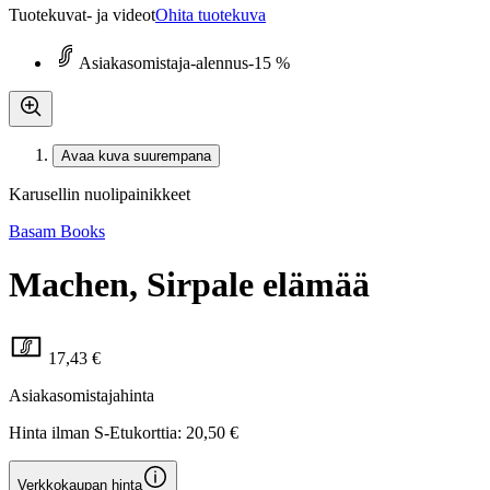
Tuotekuvat- ja videot
Ohita tuotekuva
Asiakasomistaja-alennus
-15 %
Avaa kuva suurempana
Karusellin nuolipainikkeet
Basam Books
Machen, Sirpale elämää
17,43 €
Asiakasomistajahinta
Hinta ilman S-Etukorttia:
20,50 €
Verkkokaupan hinta