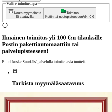
Valitse toimitustapa
Nouto myymälästä
Toimitus
Ei saatavilla
Kotiin tai noutopisteeseen
Alk. 0 €
Ilmainen toimitus yli 100 €:n tilauksille
Postin pakettiautomaattiin tai
palvelupisteeseen!
Etu ei koske Suuri‑lisäpalvelulla toimitettavia tuotteita.
Tarkista myymäläsaatavuus
Ei saatavilla