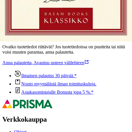
Ominaisuudet
Oletko tyytyväinen tuotetietoihin?
Ovatko tuotetiedot riittävät? Jos tuotetiedoissa on puutteita tai niitä
voisi muuten parantaa, anna palautetta.
Anna palautetta
,
Avautuu uuteen välilehteen
Ilmainen palautus 30 päivää.*
Nouto myymälästä ilman toimituskuluja.
Asiakasomistajalle Bonusta jopa 5 %.*
Verkkokauppa
Ohjeet