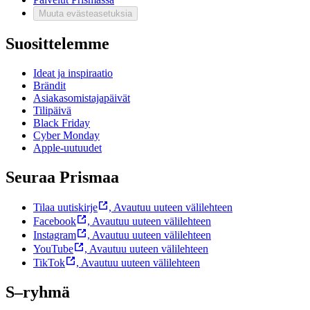
Muuta evästeasetuksia
Suosittelemme
Ideat ja inspiraatio
Brändit
Asiakasomistajapäivät
Tilipäivä
Black Friday
Cyber Monday
Apple-uutuudet
Seuraa Prismaa
Tilaa uutiskirje
,
Avautuu uuteen välilehteen
Facebook
,
Avautuu uuteen välilehteen
Instagram
,
Avautuu uuteen välilehteen
YouTube
,
Avautuu uuteen välilehteen
TikTok
,
Avautuu uuteen välilehteen
S–ryhmä