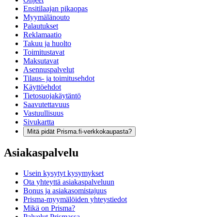
Ensitilaajan pikaopas
Myymälänouto
Palautukset
Reklamaatio
Takuu ja huolto
Toimitustavat
Maksutavat
Asennuspalvelut
Tilaus- ja toimitusehdot
Käyttöehdot
Tietosuojakäytäntö
Saavutettavuus
Vastuullisuus
Sivukartta
Mitä pidät Prisma.fi-verkkokaupasta?
Asiakaspalvelu
Usein kysytyt kysymykset
Ota yhteyttä asiakaspalveluun
Bonus ja asiakasomistajuus
Prisma-myymälöiden yhteystiedot
Mikä on Prisma?
Palvelut Prismassa