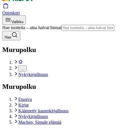
Ostoskori
Valikko
Hae tuotteita – aina halvat hinnat
Hae
Murupolku
…
Nykykirjallisuus
Murupolku
Etusivu
Kirjat
Käännetty kaunokirjallisuus
Nykykirjallisuus
Machen, Sirpale elämää