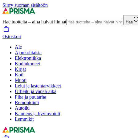
Siirry suoraan sisältöön
Hae tuotteita – aina halvat hinnat
Hae
Ostoskori
Ale
Ajankohtaista
Elektroniikka
Kodinkoneet
Kirjat
Koti
Muoti
Lelut ja lastentarvikkeet
Urheilu ja vapaa-aika
Piha ja puutarha
Remontointi
Autoilu
Kauneus ja hyvinvointi
Lemmikit