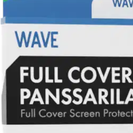
Nouto myymälästä
Toimitus
Ilmainen
Kotiin tai noutopisteeseen
Alk. 0 €
Siirry valitsemaan myymälä
Ilmainen toimitus yli 100 €:n tilauksille Po
Etu ei koske Suuri‑lisäpalvelulla toimitettavia tuotteita.
Tarkista myymäläsaatavuus
Avainominaisuudet