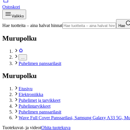
Ostoskori
Valikko
Hae tuotteita – aina halvat hinnat
Hae
Murupolku
…
Puhelimen panssarilasit
Murupolku
Etusivu
Elektroniikka
Puhelimet ja tarvikkeet
Puhelintarvikkeet
Puhelimen panssarilasit
Wave Full Cover Panssarilasi, Samsung Galaxy A33 5G, M
Tuotekuvat- ja videot
Ohita tuotekuva