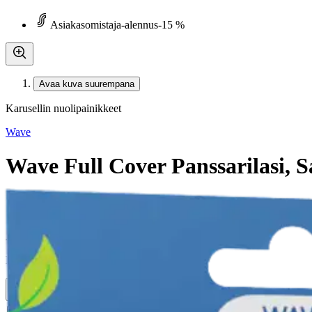
Asiakasomistaja-alennus
-15 %
Avaa kuva suurempana
Karusellin nuolipainikkeet
Wave
Wave Full Cover Panssarilasi,
21,21 €
Asiakasomistajahinta
Hinta ilman S-Etukorttia:
24,95 €
Verkkokaupan hinta
Valitse toimitustapa