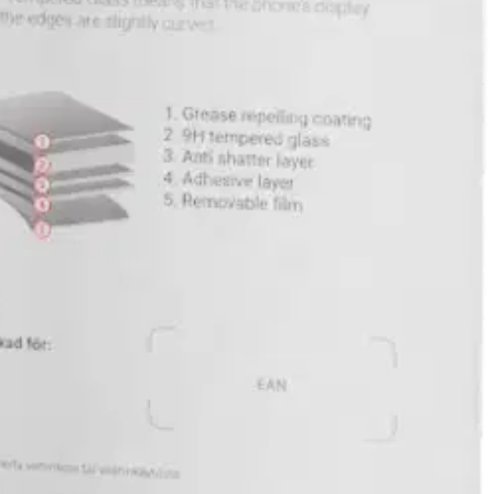
aa vaivaa.
an lopputuloksen.
kun se tarjoaa tarvittavan suojan.