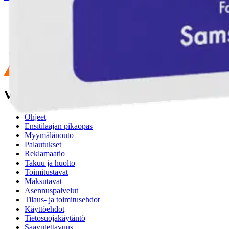
Ilmainen palautus 30 päivää.*
Nouto myymälästä ilman toimituskuluja.
Asiakasomistajalle Bonusta jopa 5 %.*
Verkkokauppa
Ohjeet
Ensitilaajan pikaopas
Myymälänouto
Palautukset
Reklamaatio
Takuu ja huolto
Toimitustavat
Maksutavat
Asennuspalvelut
Tilaus- ja toimitusehdot
Käyttöehdot
Tietosuojakäytäntö
Saavutettavuus