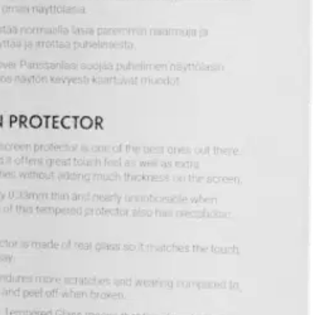
a karkaistusta lasista, jonka kovuusluokka on 9H, ja se takaa sekä
 rasvaa hylkivä helppohoitoisuuden vuoksi.
Tämä tuote on suunniteltu
suoja ja puhdistustyökalu, jotka helpottavat asennusta. RoHS-
steisiin.
roksen.