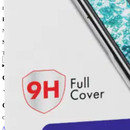
Rasvaa hylkivä ja sormenjälkiä kestävä pinnoite takaa selkeän näkymän
Puhdas asennus
Näytönsuojan mukana tulevan puhdistustyökalun avulla laitteesi pinta
Saumaton muotoilu
Tyylikkään mustan kehyksensä ansiosta Wave-näytönsuoja tarjoaa sauma
Näytä lisää
tuotekuvausta
Ominaisuudet
Oletko tyytyväinen tuotetietoihin?
Ovatko tuotetiedot riittävät? Jos tuotetiedoissa on puutteita tai niitä v
Anna palautetta
,
Avautuu uuteen välilehteen