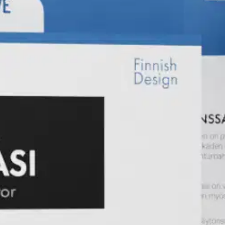
stin pakettiautomaattiin tai palvelupisteesee