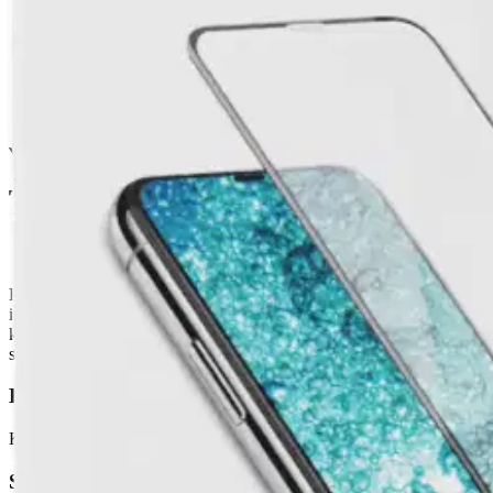
Täydellinen kansi takaa maksimaalisen suojan
Karkaistua lasia, jonka kovuus on 9H ja joka kestää iskuja ja n
Sormenjälkiä ja rasvaa hylkivä pinnoite
Suunniteltu käytettäväksi kotelon kanssa lisäturvallisuuden lisä
Sisältää puhdistustyökalun helppoa asennusta varten
Tuotekuvaus
BatPower Oy:n Wave-näytönsuoja tarjoaa täydellisen kattavuuden ja lu
isku- että naarmuuntumissuojan sekä kestää sormenjälkiä. Musta kehys
käytettäväksi kotelon kanssa, joten se on ihanteellinen valinta niille,
standardien mukainen Wave-näytönsuoja yhdistää kestävyyden ja ympäri
Kestävä suojaus
Karkaistua lasia oleva materiaali takaa paremman kestävyyden, suojaa la
Sormenjäljen kestävä