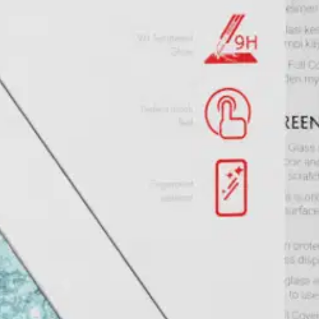
aarmuja
ämiseksi
otettavan suojan matkapuhelimellesi. Se on valmistettu korkealaatuisest
 täydentää laitettasi ja tarjoaa saumattoman istuvuuden, joka on myös
 jotka etsivät lisäturvaa tinkimättä tyylistä. Pakkaukseen sisältyy näytön
stövastuullisuuden, joten se on käytännöllinen lisä puhelimen lisävaru
itettasi iskuilta ja naarmuilta ja takaa samalla pitkäkestoisen suojaker