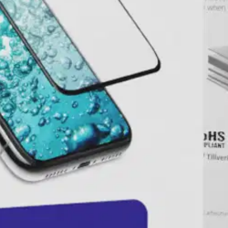
 näyttöön, joten voit nauttia sen selkeydestä ilman tahrojen aiheuttam
 on helppo valmistella ennen asennusta, mikä takaa sileän ja kuplattom
ttoman ulkoasun, joka parantaa puhelimesi esteettistä ilmettä samalla 
oisi muuten parantaa, anna palautetta.