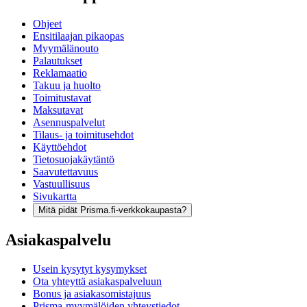
Ohjeet
Ensitilaajan pikaopas
Myymälänouto
Palautukset
Reklamaatio
Takuu ja huolto
Toimitustavat
Maksutavat
Asennuspalvelut
Tilaus- ja toimitusehdot
Käyttöehdot
Tietosuojakäytäntö
Saavutettavuus
Vastuullisuus
Sivukartta
Mitä pidät Prisma.fi-verkkokaupasta?
Asiakaspalvelu
Usein kysytyt kysymykset
Ota yhteyttä asiakaspalveluun
Bonus ja asiakasomistajuus
Prisma-myymälöiden yhteystiedot