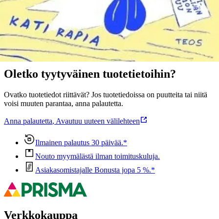
Ominaisuudet
Oletko tyytyväinen tuotetietoihin?
Ovatko tuotetiedot riittävät? Jos tuotetiedoissa on puutteita tai niitä
voisi muuten parantaa, anna palautetta.
Anna palautetta
,
Avautuu uuteen välilehteen
Ilmainen palautus 30 päivää.*
Nouto myymälästä ilman toimituskuluja.
Asiakasomistajalle Bonusta jopa 5 %.*
Verkkokauppa