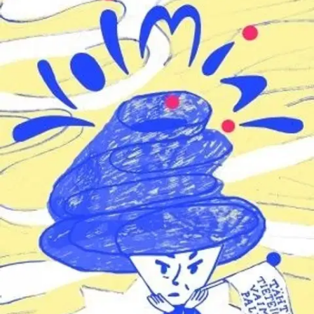
Tuotekuvaus
Anna Forsiuksen ovelle tupsahtaa ystävä, pallo jalassa ja lapsi ynnä
tuomio tulossa. Ei hyvä. Minkälainen on maailma, jossa tällaista voi
tapahtua - varmaan sellainen satojen vuosien takainen, josta Kati
Rapian Voimia! lähtee mielettömälle matkalleen. Kolme naista
päätyy skandalöösisti käyttämään ajattelua ja pinnistämään kohti
tulevaisuutta tutkiakseen, mikä voisi olla toisin.
Heidän matkansa
liidättää heidät jonnekin, ehkä Heinolaan, ei sillä niin väliä, sillä mitä
ilmeisimmin tulevaisuus ei ole ehkä sitten kuitenkaan aivan valmis.
Purkutöitä tarvitaan yhä. Voimia! on tosi fantasia älykkäistä ja
sanavalmiista ihmisistä, joiden määrätty paikka on koti ja jossa
voimien hetket ovat harvassa, mutta eivät mahdottomia. Kati Rapian
ote, sekä kuvallinen että kielellinen - niin historialliseen aineistoon
kuin silkkaan fabulaan, näyttää, kuinka me kaikki elämme historian
jatkumossa, eikä rajaa menneen ja nykyisen väliin ole yksioikoista
vetää.
Näytä lisää
tuotekuvausta