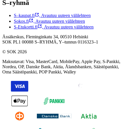
S–ryhmä
S–kaupat.fi
,
Avautuu uuteen välilehteen
Sokos.fi
,
Avautuu uuteen välilehteen
S-Etukortti.fi
,
Avautuu uuteen välilehteen
Ässäkeskus, Fleminginkatu 34, 00510 Helsinki
SOK PL1 00088 S–RYHMÄ,
Y–tunnus 0116323–1
© SOK 2026
Maksutavat
:
Visa, MasterCard, MobilePay, Apple Pay, S-Pankki,
Nordea, OP, Danske Bank, Aktia, Ålandsbanken, Säästöpankki,
Oma Säästöpankki, POP Pankki, Walley