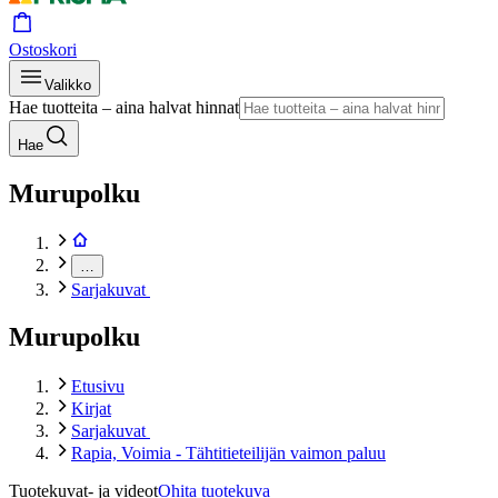
Ostoskori
Valikko
Hae tuotteita – aina halvat hinnat
Hae
Murupolku
…
Sarjakuvat
Murupolku
Etusivu
Kirjat
Sarjakuvat
Rapia, Voimia - Tähtitieteilijän vaimon paluu
Tuotekuvat- ja videot
Ohita tuotekuva