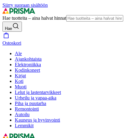
Siirry suoraan sisältöön
Hae tuotteita – aina halvat hinnat
Hae
Ostoskori
Ale
Ajankohtaista
Elektroniikka
Kodinkoneet
Kirjat
Koti
Muoti
Lelut ja lastentarvikkeet
Urheilu ja vapaa-aika
Piha ja puutarha
Remontointi
Autoilu
Kauneus ja hyvinvointi
Lemmikit