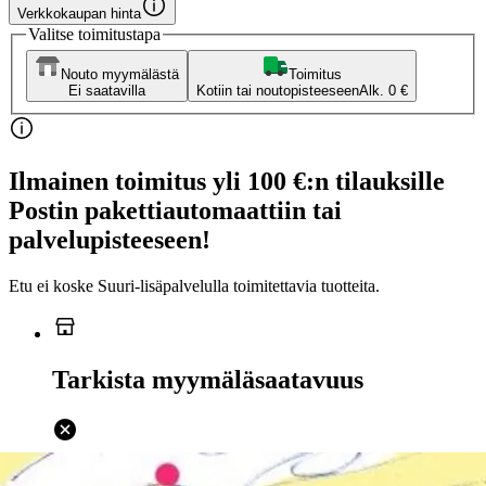
Verkkokaupan hinta
Valitse toimitustapa
Nouto myymälästä
Toimitus
Ei saatavilla
Kotiin tai noutopisteeseen
Alk. 0 €
Ilmainen toimitus yli 100 €:n tilauksille
Postin pakettiautomaattiin tai
palvelupisteeseen!
Etu ei koske Suuri‑lisäpalvelulla toimitettavia tuotteita.
Tarkista myymäläsaatavuus
Ei saatavilla