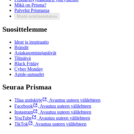
Mikä on Prisma?
Palvelut Prismassa
Muuta evästeasetuksia
Suosittelemme
Ideat ja inspiraatio
Brändit
Asiakasomistajapäivät
Tilipäivä
Black Friday
Cyber Monday
Apple-uutuudet
Seuraa Prismaa
Tilaa uutiskirje
,
Avautuu uuteen välilehteen
Facebook
,
Avautuu uuteen välilehteen
Instagram
,
Avautuu uuteen välilehteen
YouTube
,
Avautuu uuteen välilehteen
TikTok
,
Avautuu uuteen välilehteen