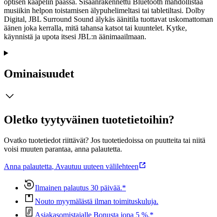
optisen kaapelin päässä. Sisäänrakennettu Bluetooth mahdollistaa
musiikin helpon toistamisen älypuhelimeltasi tai tabletiltasi. Dolby
Digital, JBL Surround Sound älykäs äänitila tuottavat uskomattoman
äänen joka kerralla, mitä tahansa katsot tai kuuntelet. Kytke,
käynnistä ja upota itsesi JBL:n äänimaailmaan.
Ominaisuudet
Oletko tyytyväinen tuotetietoihin?
Ovatko tuotetiedot riittävät? Jos tuotetiedoissa on puutteita tai niitä
voisi muuten parantaa, anna palautetta.
Anna palautetta
,
Avautuu uuteen välilehteen
Ilmainen palautus 30 päivää.*
Nouto myymälästä ilman toimituskuluja.
Asiakasomistajalle Bonusta jopa 5 %.*