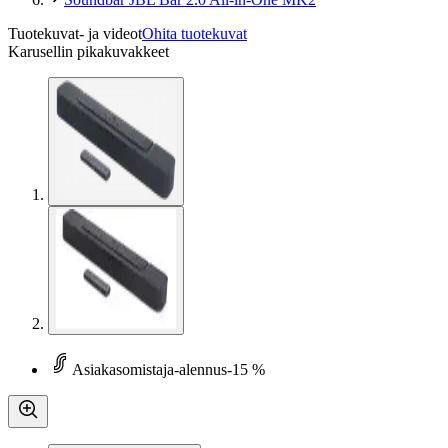
Tuotekuvat- ja videot
Ohita tuotekuvat
Karusellin pikakuvakkeet
Asiakasomistaja-alennus
-15 %