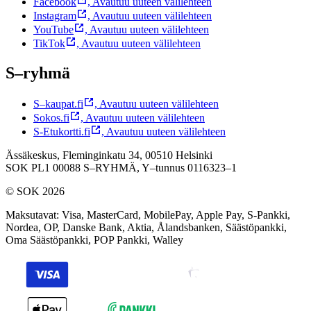
Facebook
,
Avautuu uuteen välilehteen
Instagram
,
Avautuu uuteen välilehteen
YouTube
,
Avautuu uuteen välilehteen
TikTok
,
Avautuu uuteen välilehteen
S–ryhmä
S–kaupat.fi
,
Avautuu uuteen välilehteen
Sokos.fi
,
Avautuu uuteen välilehteen
S-Etukortti.fi
,
Avautuu uuteen välilehteen
Ässäkeskus, Fleminginkatu 34, 00510 Helsinki
SOK PL1 00088 S–RYHMÄ,
Y–tunnus 0116323–1
© SOK 2026
Maksutavat
:
Visa, MasterCard, MobilePay, Apple Pay, S-Pankki,
Nordea, OP, Danske Bank, Aktia, Ålandsbanken, Säästöpankki,
Oma Säästöpankki, POP Pankki, Walley