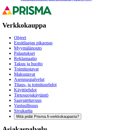
Verkkokauppa
Ohjeet
Ensitilaajan pikaopas
Myymälänouto
Palautukset
Reklamaatio
Takuu ja huolto
Toimitustavat
Maksutavat
Asennuspalvelut
Tilaus- ja toimitusehdot
Käyttöehdot
Tietosuojakäytäntö
Saavutettavuus
Vastuullisuus
Sivukartta
Mitä pidät Prisma.fi-verkkokaupasta?
Asiakaspalvelu