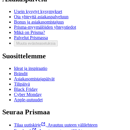
Usein kysytyt kysymykset
Ota yhteyttä asiakaspalveluun
Bonus ja asiakasomistajuus
Prisma-myymälöiden yhteystiedot
Mikä on Prisma?
Palvelut Prismassa
Muuta evästeasetuksia
Suosittelemme
Ideat ja inspiraatio
Brändit
Asiakasomistajapäivät
Tilipäivä
Black Friday
Cyber Monday
Apple-uutuudet
Seuraa Prismaa
Tilaa uutiskirje
,
Avautuu uuteen välilehteen