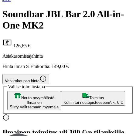
Soundbar JBL Bar 2.0 All-in-
One MK2
126,65 €
Asiakasomistajahinta
Hinta ilman S-Etukorttia:
149,00 €
Verkkokaupan hinta
Valitse toimitustapa
Nouto myymälästä
Toimitus
Ilmainen
Kotiin tai noutopisteeseen
Alk. 0 €
Siirry valitsemaan myymälä
Ilmainen toimitus yli 100 €:n tilauksille