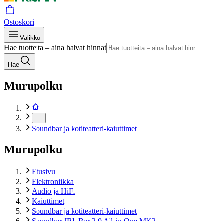
Ostoskori
Valikko
Hae tuotteita – aina halvat hinnat
Hae
Murupolku
…
Soundbar ja kotiteatteri-kaiuttimet
Murupolku
Etusivu
Elektroniikka
Audio ja HiFi
Kaiuttimet
Soundbar ja kotiteatteri-kaiuttimet
Soundbar JBL Bar 2.0 All-in-One MK2