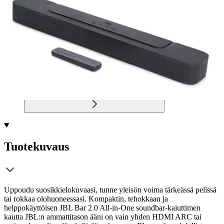
Postin pakettiautomaattiin tai
palvelupisteeseen!
Etu ei koske Suuri‑lisäpalvelulla toimitettavia tuotteita.
Tarkista myymäläsaatavuus
Tuotekuvaus
Uppoudu suosikkielokuvaasi, tunne yleisön voima tärkeässä pelissä
tai rokkaa olohuoneessasi. Kompaktin, tehokkaan ja
helppokäyttöisen JBL Bar 2.0 All-in-One soundbar-kaiuttimen
kautta JBL:n ammattitason ääni on vain yhden HDMI ARC tai