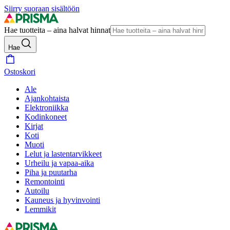
Siirry suoraan sisältöön
Hae tuotteita – aina halvat hinnat
Hae
Ostoskori
Ale
Ajankohtaista
Elektroniikka
Kodinkoneet
Kirjat
Koti
Muoti
Lelut ja lastentarvikkeet
Urheilu ja vapaa-aika
Piha ja puutarha
Remontointi
Autoilu
Kauneus ja hyvinvointi
Lemmikit