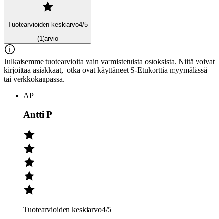
Tuotearvioiden keskiarvo
4
/5
(1)
arvio
Julkaisemme tuotearvioita vain varmistetuista ostoksista. Niitä voivat
kirjoittaa asiakkaat, jotka ovat käyttäneet S-Etukorttia myymälässä
tai verkkokaupassa.
AP
Antti P
Tuotearvioiden keskiarvo
4
/5