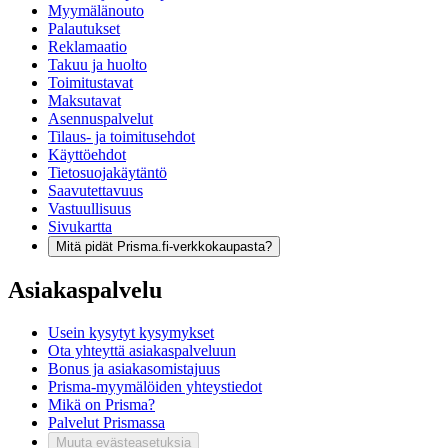
Myymälänouto
Palautukset
Reklamaatio
Takuu ja huolto
Toimitustavat
Maksutavat
Asennuspalvelut
Tilaus- ja toimitusehdot
Käyttöehdot
Tietosuojakäytäntö
Saavutettavuus
Vastuullisuus
Sivukartta
Mitä pidät Prisma.fi-verkkokaupasta?
Asiakaspalvelu
Usein kysytyt kysymykset
Ota yhteyttä asiakaspalveluun
Bonus ja asiakasomistajuus
Prisma-myymälöiden yhteystiedot
Mikä on Prisma?
Palvelut Prismassa
Muuta evästeasetuksia