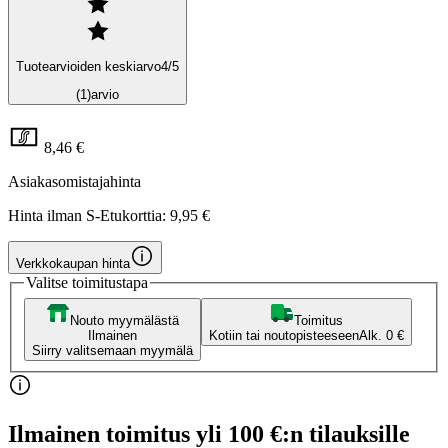
Tuotearvioiden keskiarvo
4
/5
(1)
arvio
8,46 €
Asiakasomistajahinta
Hinta ilman S-Etukorttia:
9,95 €
Verkkokaupan hinta
Valitse toimitustapa
Nouto myymälästä
Toimitus
Ilmainen
Kotiin tai noutopisteeseen
Alk. 0 €
Siirry valitsemaan myymälä
Ilmainen toimitus yli 100 €:n tilauksille