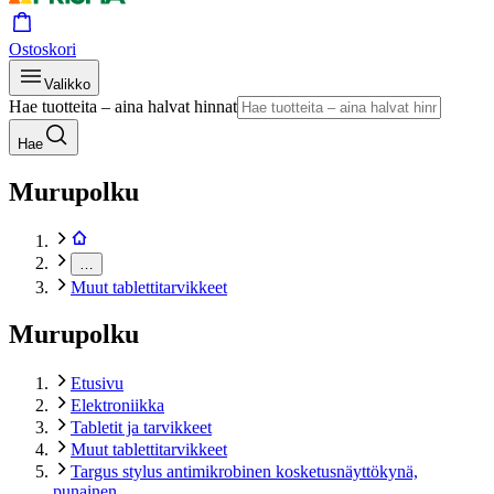
Ostoskori
Valikko
Hae tuotteita – aina halvat hinnat
Hae
Murupolku
…
Muut tablettitarvikkeet
Murupolku
Etusivu
Elektroniikka
Tabletit ja tarvikkeet
Muut tablettitarvikkeet
Targus stylus antimikrobinen kosketusnäyttökynä,
punainen