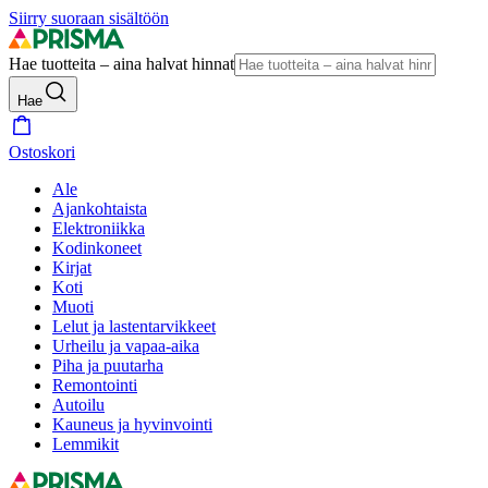
Siirry suoraan sisältöön
Hae tuotteita – aina halvat hinnat
Hae
Ostoskori
Ale
Ajankohtaista
Elektroniikka
Kodinkoneet
Kirjat
Koti
Muoti
Lelut ja lastentarvikkeet
Urheilu ja vapaa-aika
Piha ja puutarha
Remontointi
Autoilu
Kauneus ja hyvinvointi
Lemmikit