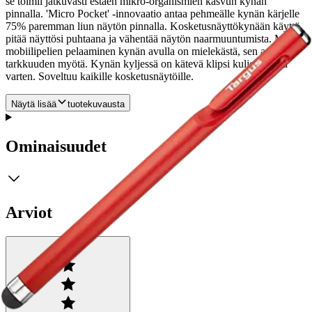
se toimii jatkuvasti estäen mikro-organismien kasvun kynän
pinnalla. 'Micro Pocket' -innovaatio antaa pehmeälle kynän kärjelle
75% paremman liun näytön pinnalla. Kosketusnäyttökynään käyttö
pitää näyttösi puhtaana ja vähentää näytön naarmuuntumista.
Myös
mobiilipelien pelaaminen kynän avulla on mielekästä, sen antaman
tarkkuuden myötä. Kynän kyljessä on kätevä klipsi kuljettamista
varten. Soveltuu kaikille kosketusnäytöille.
Näytä lisää
tuotekuvausta
Ominaisuudet
Arviot