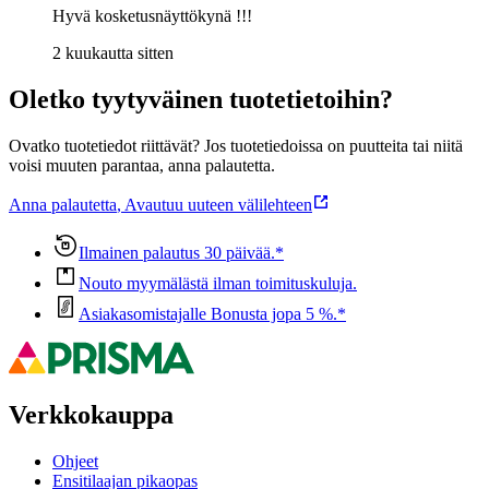
Hyvä kosketusnäyttökynä !!!
2 kuukautta sitten
Oletko tyytyväinen tuotetietoihin?
Ovatko tuotetiedot riittävät? Jos tuotetiedoissa on puutteita tai niitä
voisi muuten parantaa, anna palautetta.
Anna palautetta
,
Avautuu uuteen välilehteen
Ilmainen palautus 30 päivää.*
Nouto myymälästä ilman toimituskuluja.
Asiakasomistajalle Bonusta jopa 5 %.*
Verkkokauppa
Ohjeet
Ensitilaajan pikaopas