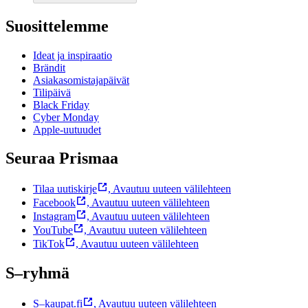
Suosittelemme
Ideat ja inspiraatio
Brändit
Asiakasomistajapäivät
Tilipäivä
Black Friday
Cyber Monday
Apple-uutuudet
Seuraa Prismaa
Tilaa uutiskirje
,
Avautuu uuteen välilehteen
Facebook
,
Avautuu uuteen välilehteen
Instagram
,
Avautuu uuteen välilehteen
YouTube
,
Avautuu uuteen välilehteen
TikTok
,
Avautuu uuteen välilehteen
S–ryhmä
S–kaupat.fi
,
Avautuu uuteen välilehteen