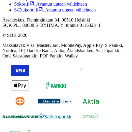
Sokos.fi
,
Avautuu uuteen välilehteen
S-Etukortti.fi
,
Avautuu uuteen välilehteen
Ässäkeskus, Fleminginkatu 34, 00510 Helsinki
SOK PL1 00088 S–RYHMÄ,
Y–tunnus 0116323–1
© SOK 2026
Maksutavat
:
Visa, MasterCard, MobilePay, Apple Pay, S-Pankki,
Nordea, OP, Danske Bank, Aktia, Ålandsbanken, Säästöpankki,
Oma Säästöpankki, POP Pankki, Walley