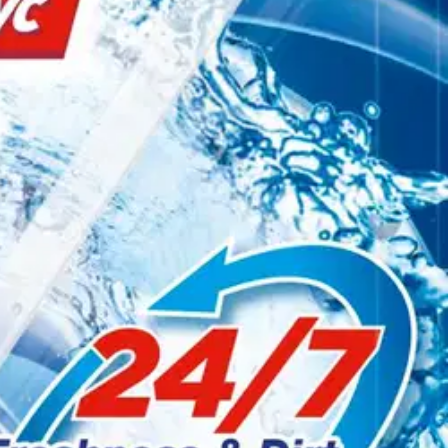
n!
tumuksen sekä extra raikkaan tuoksun.