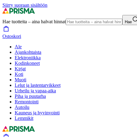
Siirry suoraan sisältöön
Hae tuotteita – aina halvat hinnat
Hae
Ostoskori
Ale
Ajankohtaista
Elektroniikka
Kodinkoneet
Kirjat
Koti
Muoti
Lelut ja lastentarvikkeet
Urheilu ja vapaa-aika
Piha ja puutarha
Remontointi
Autoilu
Kauneus ja hyvinvointi
Lemmikit