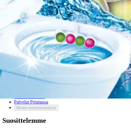
Toimitustavat
Maksutavat
Asennuspalvelut
Tilaus- ja toimitusehdot
Käyttöehdot
Tietosuojakäytäntö
Saavutettavuus
Vastuullisuus
Sivukartta
Mitä pidät Prisma.fi-verkkokaupasta?
Asiakaspalvelu
Usein kysytyt kysymykset
Ota yhteyttä asiakaspalveluun
Bonus ja asiakasomistajuus
Prisma-myymälöiden yhteystiedot
Mikä on Prisma?
Palvelut Prismassa
Muuta evästeasetuksia
Suosittelemme