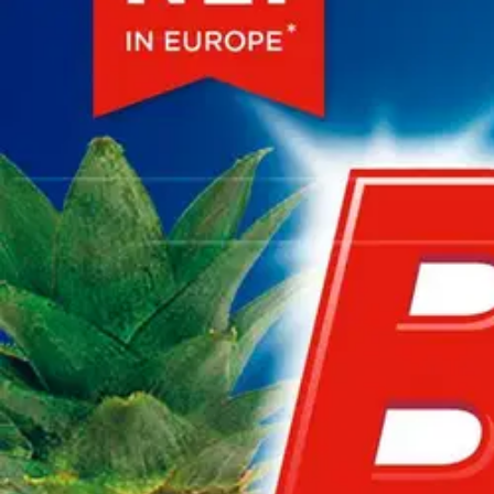
Avaa kuva suurempana
Karusellin nuolipainikkeet
Bref
Bref 50 g Power Active Hawaii 
1,67 €
33,40 €/kg
Verkkokaupan hinta
Valitse toimitustapa
Nouto myymälästä
Toimitus
Ilmainen
Ei saatavilla
Siirry valitsemaan myymälä