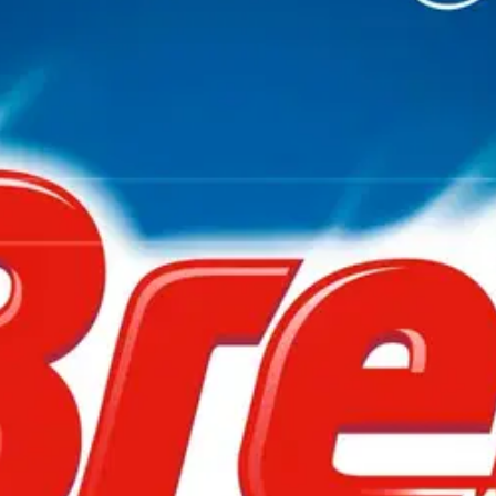
WC-raikastin x1