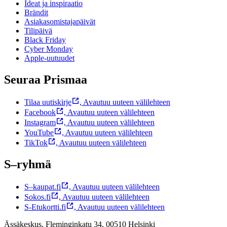
Ideat ja inspiraatio
Brändit
Asiakasomistajapäivät
Tilipäivä
Black Friday
Cyber Monday
Apple-uutuudet
Seuraa Prismaa
Tilaa uutiskirje
,
Avautuu uuteen välilehteen
Facebook
,
Avautuu uuteen välilehteen
Instagram
,
Avautuu uuteen välilehteen
YouTube
,
Avautuu uuteen välilehteen
TikTok
,
Avautuu uuteen välilehteen
S–ryhmä
S–kaupat.fi
,
Avautuu uuteen välilehteen
Sokos.fi
,
Avautuu uuteen välilehteen
S-Etukortti.fi
,
Avautuu uuteen välilehteen
Ässäkeskus, Fleminginkatu 34, 00510 Helsinki