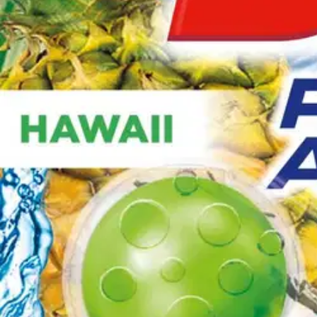
Ilmainen toimitus yli 100 €:n tilauksille Po
Etu ei koske Suuri‑lisäpalvelulla toimitettavia tuotteita.
Tarkista myymäläsaatavuus
Tuotekuvaus
Bref Power Active WC-raikastin patentoidulla monikäyttöisellä koost
Ominaisuudet