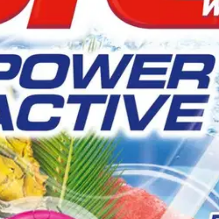
stin pakettiautomaattiin tai palvelupisteesee
umuksella sisältää puhdistavan vaahdon, kalkinpoisto- ja likasuojakoos