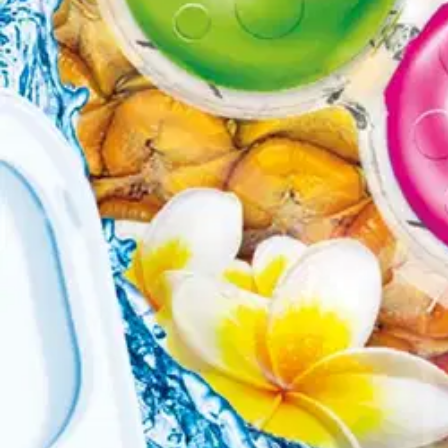
Käyttöturvallisuus
Oletko tyytyväinen tuotetietoihin?
Ovatko tuotetiedot riittävät? Jos tuotetiedoissa on puutteita tai niitä v
Anna palautetta
,
Avautuu uuteen välilehteen
Verkkokauppa
Ohjeet
Ensitilaajan pikaopas
Myymälänouto
Palautukset
Reklamaatio
Takuu ja huolto