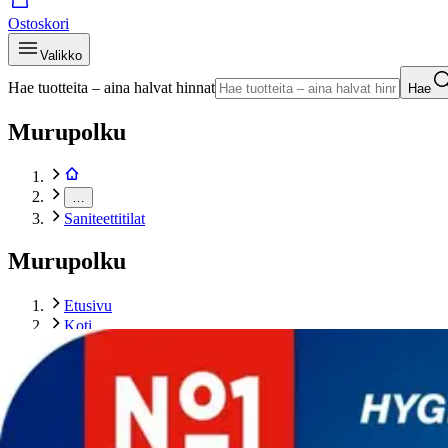
Ostoskori
Valikko
Hae tuotteita – aina halvat hinnat
Hae
Murupolku
…
Saniteettitilat
Murupolku
Etusivu
Koti
Siivous
Saniteettitilat
Bref 50 g Power Active Hawaii WC-raikastin x1
Tuotekuvat- ja videot
Ohita tuotekuva