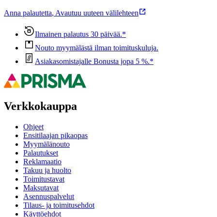
Anna palautetta
,
Avautuu uuteen välilehteen
Ilmainen palautus 30 päivää.*
Nouto myymälästä ilman toimituskuluja.
Asiakasomistajalle Bonusta jopa 5 %.*
Verkkokauppa
Ohjeet
Ensitilaajan pikaopas
Myymälänouto
Palautukset
Reklamaatio
Takuu ja huolto
Toimitustavat
Maksutavat
Asennuspalvelut
Tilaus- ja toimitusehdot
Käyttöehdot