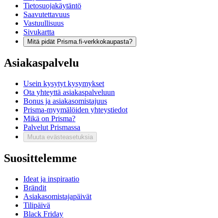
Tietosuojakäytäntö
Saavutettavuus
Vastuullisuus
Sivukartta
Mitä pidät Prisma.fi-verkkokaupasta?
Asiakaspalvelu
Usein kysytyt kysymykset
Ota yhteyttä asiakaspalveluun
Bonus ja asiakasomistajuus
Prisma-myymälöiden yhteystiedot
Mikä on Prisma?
Palvelut Prismassa
Muuta evästeasetuksia
Suosittelemme
Ideat ja inspiraatio
Brändit
Asiakasomistajapäivät
Tilipäivä
Black Friday