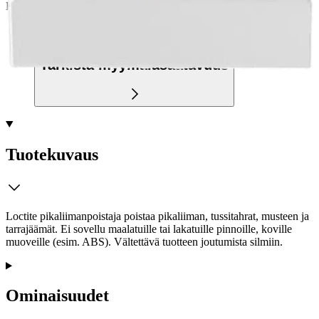
Etu ei koske Suuri‑lisäpalvelulla toimitettavia tuotteita.
Tarkista myymäläsaatavuus
Tuotekuvaus
Loctite pikaliimanpoistaja poistaa pikaliiman, tussitahrat, musteen ja
tarrajäämät. Ei sovellu maalatuille tai lakatuille pinnoille, koville
muoveille (esim. ABS). Vältettävä tuotteen joutumista silmiin.
Ominaisuudet