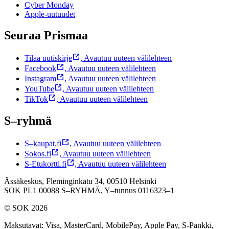
Cyber Monday
Apple-uutuudet
Seuraa Prismaa
Tilaa uutiskirje
,
Avautuu uuteen välilehteen
Facebook
,
Avautuu uuteen välilehteen
Instagram
,
Avautuu uuteen välilehteen
YouTube
,
Avautuu uuteen välilehteen
TikTok
,
Avautuu uuteen välilehteen
S–ryhmä
S–kaupat.fi
,
Avautuu uuteen välilehteen
Sokos.fi
,
Avautuu uuteen välilehteen
S-Etukortti.fi
,
Avautuu uuteen välilehteen
Ässäkeskus, Fleminginkatu 34, 00510 Helsinki
SOK PL1 00088 S–RYHMÄ,
Y–tunnus 0116323–1
© SOK 2026
Maksutavat
:
Visa, MasterCard, MobilePay, Apple Pay, S-Pankki,