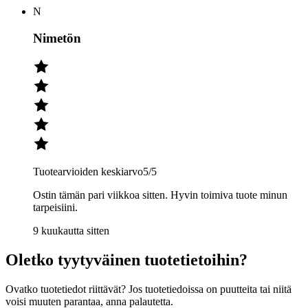
N
Nimetön
Tuotearvioiden keskiarvo
5
/5
Ostin tämän pari viikkoa sitten. Hyvin toimiva tuote minun
tarpeisiini.
9 kuukautta sitten
Oletko tyytyväinen tuotetietoihin?
Ovatko tuotetiedot riittävät? Jos tuotetiedoissa on puutteita tai niitä
voisi muuten parantaa, anna palautetta.