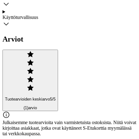
Käyttöturvallisuus
Arviot
Tuotearvioiden keskiarvo
5
/5
(1)
arvio
Julkaisemme tuotearvioita vain varmistetuista ostoksista. Niitä voivat
kirjoittaa asiakkaat, jotka ovat käyttäneet S-Etukorttia myymälässä
tai verkkokaupassa.