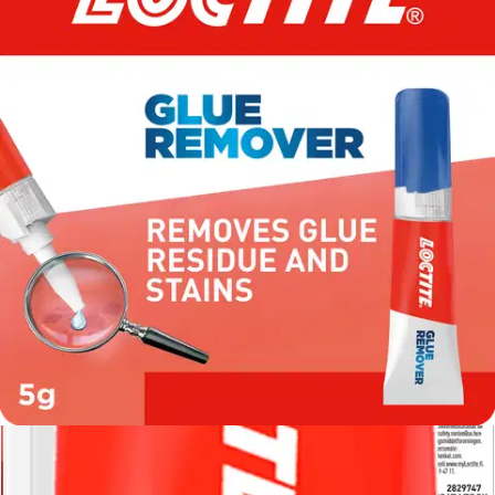
Loctite
Loctite pikaliimanpoistoaine 5g
Tuotearvioiden keskiarvo
5
/5
(1)
arvio