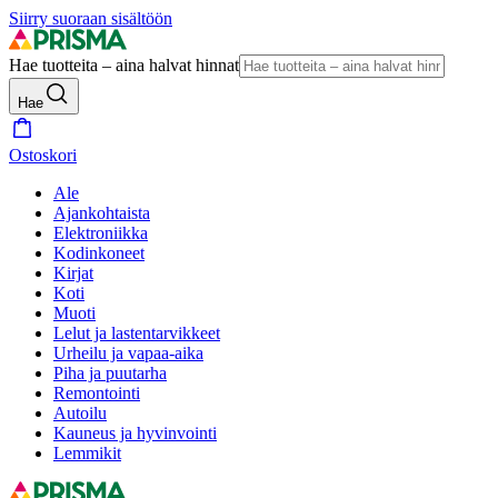
Siirry suoraan sisältöön
Hae tuotteita – aina halvat hinnat
Hae
Ostoskori
Ale
Ajankohtaista
Elektroniikka
Kodinkoneet
Kirjat
Koti
Muoti
Lelut ja lastentarvikkeet
Urheilu ja vapaa-aika
Piha ja puutarha
Remontointi
Autoilu
Kauneus ja hyvinvointi
Lemmikit