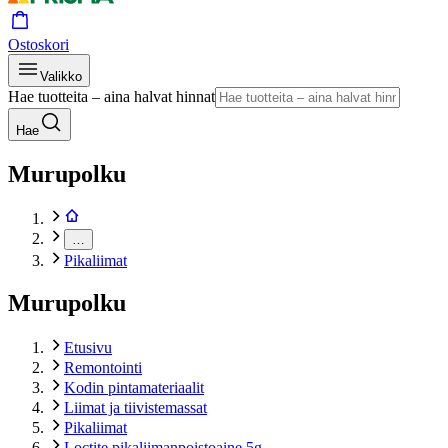
Ostoskori
Valikko
Hae tuotteita – aina halvat hinnat
Hae
Murupolku
…
Pikaliimat
Murupolku
Etusivu
Remontointi
Kodin pintamateriaalit
Liimat ja tiivistemassat
Pikaliimat
Loctite pikaliimanpoistoaine 5g