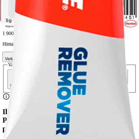
8,08 €
Asiakasomistajahinta
1 900,00 €/kg
Hinta ilman S-Etukorttia:
9,50 €
Verkkokaupan hinta
Valitse toimitustapa
Nouto myymälästä
Toimitus
Ilmainen
Kotiin tai noutopisteeseen
Alk. 0 €
Siirry valitsemaan myymälä
Ilmainen toimitus yli 100 €:n tilauksille
Postin pakettiautomaattiin tai
palvelupisteeseen!