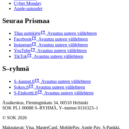
Cyber Monday
Apple-uutuudet
Seuraa Prismaa
Tilaa uutiskirje
,
Avautuu uuteen välilehteen
Facebook
,
Avautuu uuteen välilehteen
Instagram
,
Avautuu uuteen välilehteen
YouTube
,
Avautuu uuteen välilehteen
TikTok
,
Avautuu uuteen välilehteen
S–ryhmä
S–kaupat.fi
,
Avautuu uuteen välilehteen
Sokos.fi
,
Avautuu uuteen välilehteen
S-Etukortti.fi
,
Avautuu uuteen välilehteen
Ässäkeskus, Fleminginkatu 34, 00510 Helsinki
SOK PL1 00088 S–RYHMÄ,
Y–tunnus 0116323–1
© SOK 2026
Maksutavat
:
Visa, MasterCard, MobilePay, Apple Pay, S-Pankki,