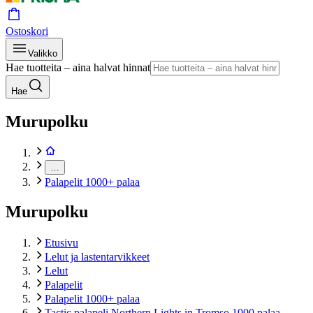
Ostoskori
Valikko
Hae tuotteita – aina halvat hinnat
Hae
Murupolku
…
Palapelit 1000+ palaa
Murupolku
Etusivu
Lelut ja lastentarvikkeet
Lelut
Palapelit
Palapelit 1000+ palaa
Tactic palapeli Northern Lights in Tromso 1000 palaa