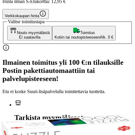
Hinta ilman S-Etukorttia:
12,95 €
Verkkokaupan hinta
Valitse toimitustapa
Nouto myymälästä
Toimitus
Ei saatavilla
Kotiin tai noutopisteeseen
Alk. 0 €
Ilmainen toimitus yli 100 €:n tilauksille
Postin pakettiautomaattiin tai
palvelupisteeseen!
Etu ei koske Suuri‑lisäpalvelulla toimitettavia tuotteita.
Tarkista myymäläsaatavuus