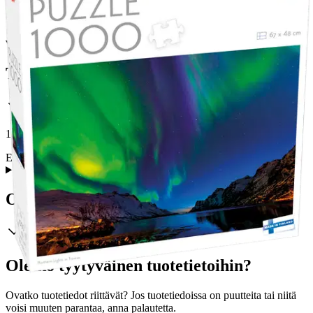
Ei saatavilla
Tuotekuvaus
1000 palaa. Valmiin palapelin koko n. 67 x 48 cm.
Ei varoitustekstiä
Ominaisuudet
Oletko tyytyväinen tuotetietoihin?
Ovatko tuotetiedot riittävät? Jos tuotetiedoissa on puutteita tai niitä
voisi muuten parantaa, anna palautetta.