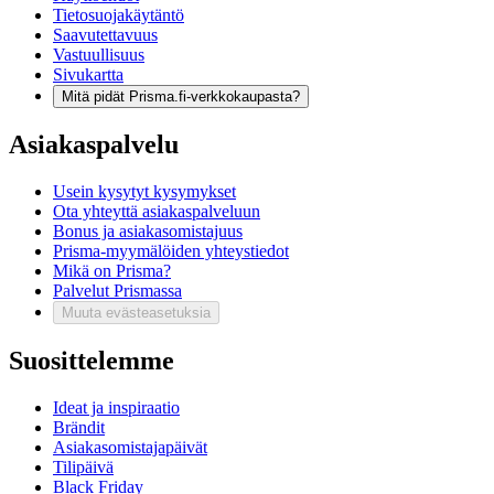
Tietosuojakäytäntö
Saavutettavuus
Vastuullisuus
Sivukartta
Mitä pidät Prisma.fi-verkkokaupasta?
Asiakaspalvelu
Usein kysytyt kysymykset
Ota yhteyttä asiakaspalveluun
Bonus ja asiakasomistajuus
Prisma-myymälöiden yhteystiedot
Mikä on Prisma?
Palvelut Prismassa
Muuta evästeasetuksia
Suosittelemme
Ideat ja inspiraatio
Brändit
Asiakasomistajapäivät
Tilipäivä
Black Friday