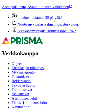
Anna palautetta
,
Avautuu uuteen välilehteen
Ilmainen palautus 30 päivää.*
Nouto myymälästä ilman toimituskuluja.
Asiakasomistajalle Bonusta jopa 5 %.*
Verkkokauppa
Ohjeet
Ensitilaajan pikaopas
Myymälänouto
Palautukset
Reklamaatio
Takuu ja huolto
Toimitustavat
Maksutavat
Asennuspalvelut
Tilaus- ja toimitusehdot
Käyttöehdot