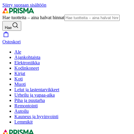
Siirry suoraan sisältöön
Hae tuotteita – aina halvat hinnat
Hae
Ostoskori
Ale
Ajankohtaista
Elektroniikka
Kodinkoneet
Kirjat
Koti
Muoti
Lelut ja lastentarvikkeet
Urheilu ja vapaa-aika
Piha ja puutarha
Remontointi
Autoilu
Kauneus ja hyvinvointi
Lemmikit