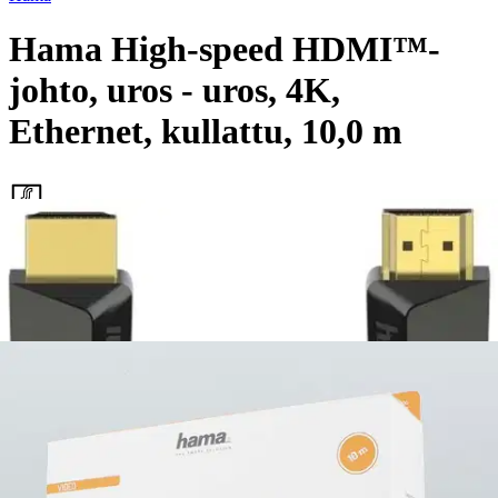
Hama High-speed HDMI™-
johto, uros - uros, 4K,
Ethernet, kullattu, 10,0 m
42,46 €
Asiakasomistajahinta
Hinta ilman S-Etukorttia:
49,95 €
Verkkokaupan hinta
Valitse toimitustapa
Nouto myymälästä
Toimitus
Ilmainen
Kotiin tai noutopisteeseen
Alk. 0 €
Siirry valitsemaan myymälä