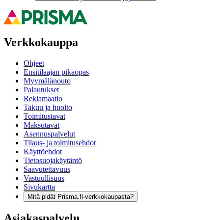
Verkkokauppa
Ohjeet
Ensitilaajan pikaopas
Myymälänouto
Palautukset
Reklamaatio
Takuu ja huolto
Toimitustavat
Maksutavat
Asennuspalvelut
Tilaus- ja toimitusehdot
Käyttöehdot
Tietosuojakäytäntö
Saavutettavuus
Vastuullisuus
Sivukartta
Mitä pidät Prisma.fi-verkkokaupasta?
Asiakaspalvelu