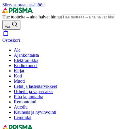
Siirry suoraan sisältöön
Hae tuotteita – aina halvat hinnat
Hae
Ostoskori
Ale
Ajankohtaista
Elektroniikka
Kodinkoneet
Kirjat
Koti
Muoti
Lelut ja lastentarvikkeet
Urheilu ja vapaa-aika
Piha ja puutarha
Remontointi
Autoilu
Kauneus ja hyvinvointi
Lemmikit