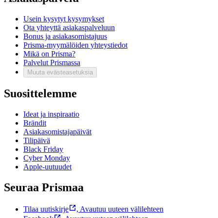
Usein kysytyt kysymykset
Ota yhteyttä asiakaspalveluun
Bonus ja asiakasomistajuus
Prisma-myymälöiden yhteystiedot
Mikä on Prisma?
Palvelut Prismassa
Muuta evästeasetuksia
Suosittelemme
Ideat ja inspiraatio
Brändit
Asiakasomistajapäivät
Tilipäivä
Black Friday
Cyber Monday
Apple-uutuudet
Seuraa Prismaa
Tilaa uutiskirje
,
Avautuu uuteen välilehteen