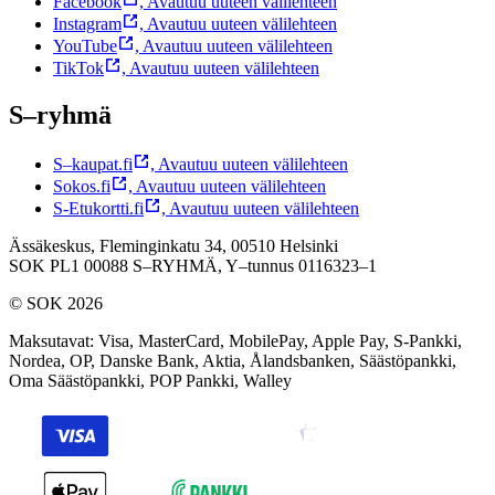
Facebook
,
Avautuu uuteen välilehteen
Instagram
,
Avautuu uuteen välilehteen
YouTube
,
Avautuu uuteen välilehteen
TikTok
,
Avautuu uuteen välilehteen
S–ryhmä
S–kaupat.fi
,
Avautuu uuteen välilehteen
Sokos.fi
,
Avautuu uuteen välilehteen
S-Etukortti.fi
,
Avautuu uuteen välilehteen
Ässäkeskus, Fleminginkatu 34, 00510 Helsinki
SOK PL1 00088 S–RYHMÄ,
Y–tunnus 0116323–1
© SOK 2026
Maksutavat
:
Visa, MasterCard, MobilePay, Apple Pay, S-Pankki,
Nordea, OP, Danske Bank, Aktia, Ålandsbanken, Säästöpankki,
Oma Säästöpankki, POP Pankki, Walley