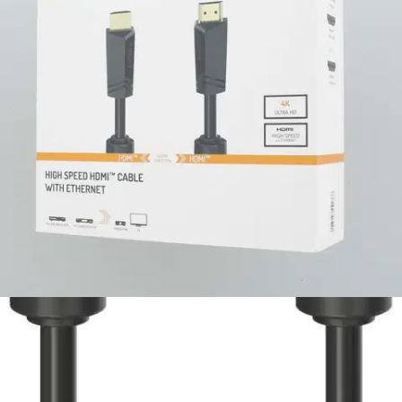
Ilmainen toimitus yli 100 €:n tilauksille
Postin pakettiautomaattiin tai
palvelupisteeseen!
Etu ei koske Suuri‑lisäpalvelulla toimitettavia tuotteita.
Tarkista myymäläsaatavuus
Tuotekuvaus
Hama HDMI™-kaapeli korkeatasoiseen digitaalisen äänen ja kuvan
siirtoon mm. 4K-/UltraHD-lähetyksissä. Kullatut liittimet parantavat