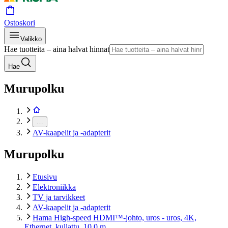
Ostoskori
Valikko
Hae tuotteita – aina halvat hinnat
Hae
Murupolku
…
AV-kaapelit ja -adapterit
Murupolku
Etusivu
Elektroniikka
TV ja tarvikkeet
AV-kaapelit ja -adapterit
Hama High-speed HDMI™-johto, uros - uros, 4K,
Ethernet, kullattu, 10,0 m