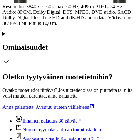
kontaktin laatua ja mahdollistavat optimaalisemman signaalinsiirron.
Resoluutio: 3840 x 2160 - max. 60 Hz, 4096 x 2160 - 24 Hz.
Audio: 8PCM, Dolby Digital, DTS, MPEG, DVD audio, SACD,
Dolby Digital Plus, True HD and dts-HD audio data. Väriavaruus:
30/36/48 bit. Pituus 10,0 m.
Ominaisuudet
Oletko tyytyväinen tuotetietoihin?
Ovatko tuotetiedot riittävät? Jos tuotetiedoissa on puutteita tai niitä
voisi muuten parantaa, anna palautetta.
Anna palautetta
,
Avautuu uuteen välilehteen
Ilmainen palautus 30 päivää.*
Nouto myymälästä ilman toimituskuluja.
Asiakasomistajalle Bonusta jopa 5 %.*