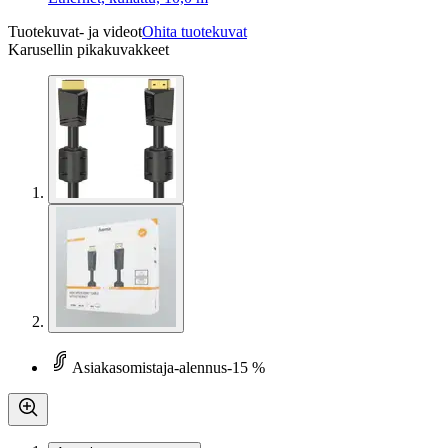
Tuotekuvat- ja videot
Ohita tuotekuvat
Karusellin pikakuvakkeet
Asiakasomistaja-alennus
-15 %