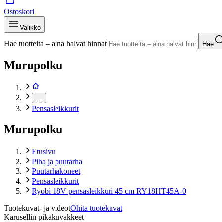
Ostoskori
Valikko
Hae tuotteita – aina halvat hinnat
Hae
Murupolku
…
Pensasleikkurit
Murupolku
Etusivu
Piha ja puutarha
Puutarhakoneet
Pensasleikkurit
Ryobi 18V pensasleikkuri 45 cm RY18HT45A-0
Tuotekuvat- ja videot
Ohita tuotekuvat
Karusellin pikakuvakkeet