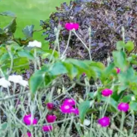
Tuotearvioiden keskiarvo
4,5
/5
(6)
arviota
141,55 €
Asiakasomistajahinta
Hinta ilman S-Etukorttia:
149,00 €
Verkkokaupan hinta
Valitse toimitustapa
Nouto myymälästä
Toimitus
Ilmainen
Kotiin tai noutopisteeseen
Alk. 0 €
Siirry valitsemaan myymälä