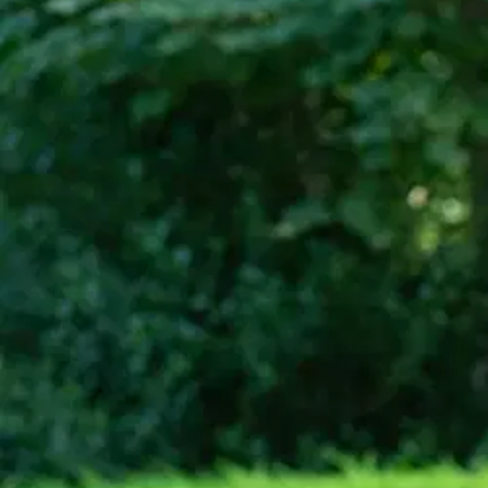
Asiakasomistaja-alennus
-5 %
Avaa kuva suurempana
Avaa kuva suurempana
Avaa kuva suurempana
Avaa kuva suurempana
Avaa kuva suurempana