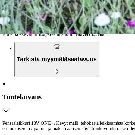
Ilmainen toimitus yli 100 €:n tilauksille Po
Etu ei koske Suuri‑lisäpalvelulla toimitettavia tuotteita.
Tarkista myymäläsaatavuus
Tuotekuvaus
Pensasleikkuri 18V ONE+. Kevyt malli, tehokasta leikkaamista korkea
erinomaisen tasapainon ja maksimaalisen käyttömukavuuden. Laserleika