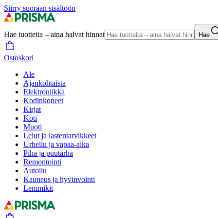
Siirry suoraan sisältöön
Hae tuotteita – aina halvat hinnat
Hae
Ostoskori
Ale
Ajankohtaista
Elektroniikka
Kodinkoneet
Kirjat
Koti
Muoti
Lelut ja lastentarvikkeet
Urheilu ja vapaa-aika
Piha ja puutarha
Remontointi
Autoilu
Kauneus ja hyvinvointi
Lemmikit