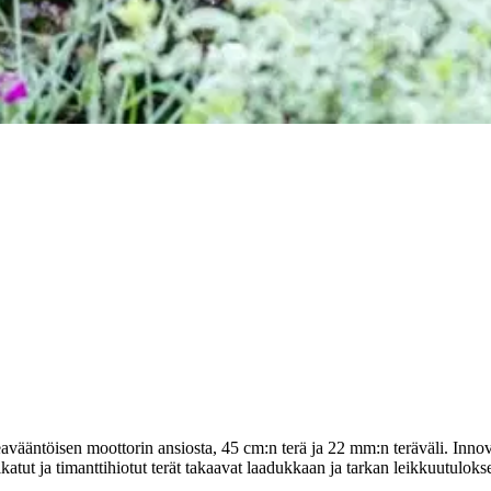
stin pakettiautomaattiin tai palvelupisteesee
vääntöisen moottorin ansiosta, 45 cm:n terä ja 22 mm:n teräväli. Inn
tut ja timanttihiotut terät takaavat laadukkaan ja tarkan leikkuutulok