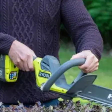
cm RY18HT45A-0