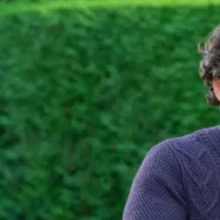
Karusellin nuolipainikkeet
Seuraava
Karusellin pikakuvakkeet