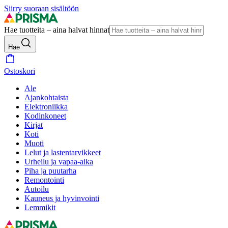
Siirry suoraan sisältöön
Hae tuotteita – aina halvat hinnat
Hae
Ostoskori
Ale
Ajankohtaista
Elektroniikka
Kodinkoneet
Kirjat
Koti
Muoti
Lelut ja lastentarvikkeet
Urheilu ja vapaa-aika
Piha ja puutarha
Remontointi
Autoilu
Kauneus ja hyvinvointi
Lemmikit