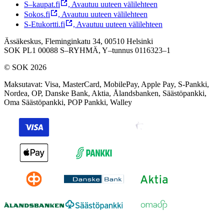
S–kaupat.fi
,
Avautuu uuteen välilehteen
Sokos.fi
,
Avautuu uuteen välilehteen
S-Etukortti.fi
,
Avautuu uuteen välilehteen
Ässäkeskus, Fleminginkatu 34, 00510 Helsinki
SOK PL1 00088 S–RYHMÄ,
Y–tunnus 0116323–1
© SOK 2026
Maksutavat
:
Visa, MasterCard, MobilePay, Apple Pay, S-Pankki,
Nordea, OP, Danske Bank, Aktia, Ålandsbanken, Säästöpankki,
Oma Säästöpankki, POP Pankki, Walley