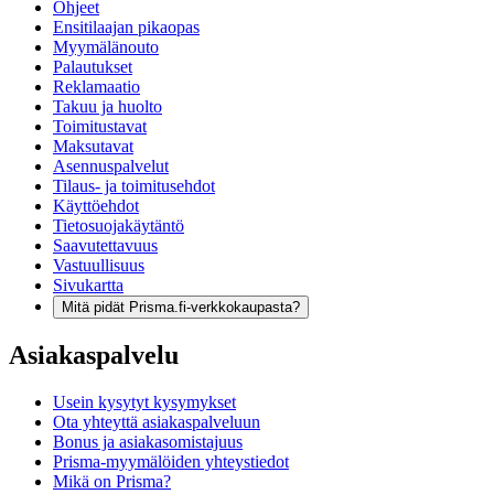
Ohjeet
Ensitilaajan pikaopas
Myymälänouto
Palautukset
Reklamaatio
Takuu ja huolto
Toimitustavat
Maksutavat
Asennuspalvelut
Tilaus- ja toimitusehdot
Käyttöehdot
Tietosuojakäytäntö
Saavutettavuus
Vastuullisuus
Sivukartta
Mitä pidät Prisma.fi-verkkokaupasta?
Asiakaspalvelu
Usein kysytyt kysymykset
Ota yhteyttä asiakaspalveluun
Bonus ja asiakasomistajuus
Prisma-myymälöiden yhteystiedot
Mikä on Prisma?