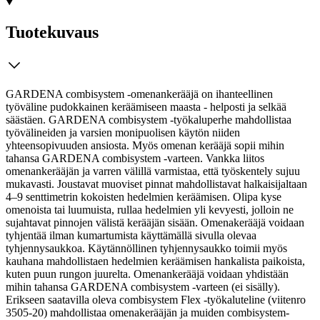
Tuotekuvaus
GARDENA combisystem -omenankerääjä on ihanteellinen
työväline pudokkainen keräämiseen maasta - helposti ja selkää
säästäen. GARDENA combisystem -työkaluperhe mahdollistaa
työvälineiden ja varsien monipuolisen käytön niiden
yhteensopivuuden ansiosta. Myös omenan kerääjä sopii mihin
tahansa GARDENA combisystem -varteen. Vankka liitos
omenankerääjän ja varren välillä varmistaa, että työskentely sujuu
mukavasti.
Joustavat muoviset pinnat mahdollistavat halkaisijaltaan
4–9 senttimetrin kokoisten hedelmien keräämisen. Olipa kyse
omenoista tai luumuista, rullaa hedelmien yli kevyesti, jolloin ne
sujahtavat pinnojen välistä kerääjän sisään. Omenakerääjä voidaan
tyhjentää ilman kumartumista käyttämällä sivulla olevaa
tyhjennysaukkoa. Käytännöllinen tyhjennysaukko toimii myös
kauhana mahdollistaen hedelmien keräämisen hankalista paikoista,
kuten puun rungon juurelta. Omenankerääjä voidaan yhdistään
mihin tahansa GARDENA combisystem -varteen (ei sisälly).
Erikseen saatavilla oleva combisystem Flex -työkaluteline (viitenro
3505-20) mahdollistaa omenakerääjän ja muiden combisystem-