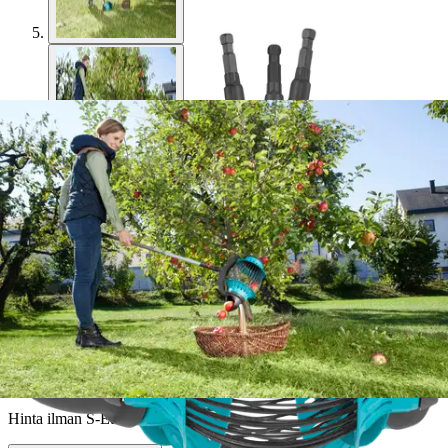
Gardena
Gardena combisystem
omenankerääjä
55,05 €
Asiakasomistajahinta
Hinta ilman S-Etukorttia:
57,95 €