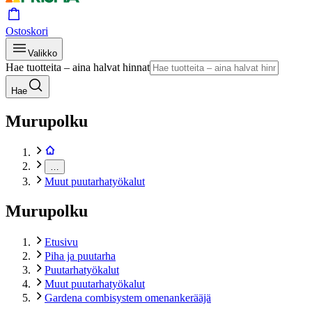
Ostoskori
Valikko
Hae tuotteita – aina halvat hinnat
Hae
Murupolku
…
Muut puutarhatyökalut
Murupolku
Etusivu
Piha ja puutarha
Puutarhatyökalut
Muut puutarhatyökalut
Gardena combisystem omenankerääjä