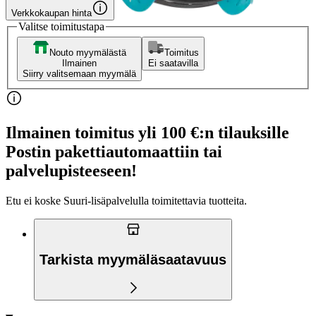
Verkkokaupan hinta
Valitse toimitustapa
Nouto myymälästä
Toimitus
Ilmainen
Ei saatavilla
Siirry valitsemaan myymälä
Ilmainen toimitus yli 100 €:n tilauksille
Postin pakettiautomaattiin tai
palvelupisteeseen!
Etu ei koske Suuri‑lisäpalvelulla toimitettavia tuotteita.
Tarkista myymäläsaatavuus