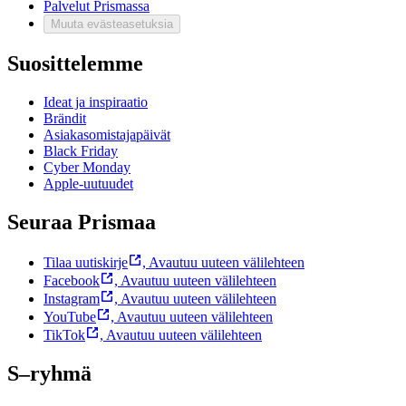
Palvelut Prismassa
Muuta evästeasetuksia
Suosittelemme
Ideat ja inspiraatio
Brändit
Asiakasomistajapäivät
Black Friday
Cyber Monday
Apple-uutuudet
Seuraa Prismaa
Tilaa uutiskirje
,
Avautuu uuteen välilehteen
Facebook
,
Avautuu uuteen välilehteen
Instagram
,
Avautuu uuteen välilehteen
YouTube
,
Avautuu uuteen välilehteen
TikTok
,
Avautuu uuteen välilehteen
S–ryhmä