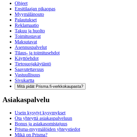
Ohjeet
Ensitilaajan pikaopas
Myymälänouto
Palautukset
Reklamaatio
Takuu ja huolto
Toimitustavat
Maksutavat
Asennuspalvelut
Tilaus- ja toimitusehdot
Käyttöehdot
Tietosuojakäytäntö
Saavutettavuus
Vastuullisuus
Sivukartta
Mitä pidät Prisma.fi-verkkokaupasta?
Asiakaspalvelu
Usein kysytyt kysymykset
Ota yhteyttä asiakaspalveluun
Bonus ja asiakasomistajuus
Prisma-myymälöiden yhteystiedot
Mikä on Prisma?