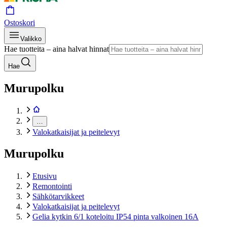
Ostoskori
Valikko
Hae tuotteita – aina halvat hinnat
Hae
Murupolku
…
Valokatkaisijat ja peitelevyt
Murupolku
Etusivu
Remontointi
Sähkötarvikkeet
Valokatkaisijat ja peitelevyt
Gelia kytkin 6/1 koteloitu IP54 pinta valkoinen 16A