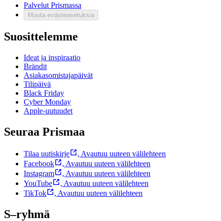
Palvelut Prismassa
Muuta evästeasetuksia
Suosittelemme
Ideat ja inspiraatio
Brändit
Asiakasomistajapäivät
Tilipäivä
Black Friday
Cyber Monday
Apple-uutuudet
Seuraa Prismaa
Tilaa uutiskirje
,
Avautuu uuteen välilehteen
Facebook
,
Avautuu uuteen välilehteen
Instagram
,
Avautuu uuteen välilehteen
YouTube
,
Avautuu uuteen välilehteen
TikTok
,
Avautuu uuteen välilehteen
S–ryhmä