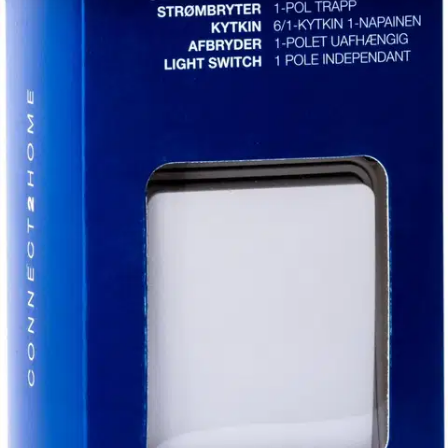
Tuotekuvaus
Pinta-asennettava koteloitu kytkin soveltuu myös ulkokäyttöön.
Connect 2 Home – moderni sähkökalustesarja Gelialta. Connect 2
Home edustaa skandinaavisen muotoilun, tyylikkään
käytännöllisyyden ja teknologisten ratkaisujen innovatiivista
kolminaisuutta kustannustehokkaasti. Sisustuksellisen muotokielen
ja selkeälinjaisten piirteiden ansiosta sähkökalusteet sopivat sekä
uusiin että vanhempiin asuntoihin ja tiloihin, niin kotona kuin vapaa-
ajan asunnoillakin.
Gelia on kehittänyt sähkökalusteille täysin oman
tuoteperheen, josta löytyy tarvittavat kytkimet, pistorasiat ja
tarvikkeet kodin sähköistyksen sekä valaistuksen hallintaan.
Pakkauksissa on kiinnitetty erityistä huomiota käytännöllisyteen ja
visuaalisuuteen, luoden houkuttelevan esillepanon myymälässä.
Pahvisessa pakkauksessa on PET-muovinen ikkuna
kierrätettävyyden optimoimiseksi. Tuotteilla on 5 vuoden takuu.
Näytä lisää
tuotekuvausta