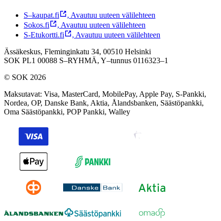
S–kaupat.fi
,
Avautuu uuteen välilehteen
Sokos.fi
,
Avautuu uuteen välilehteen
S-Etukortti.fi
,
Avautuu uuteen välilehteen
Ässäkeskus, Fleminginkatu 34, 00510 Helsinki
SOK PL1 00088 S–RYHMÄ,
Y–tunnus 0116323–1
© SOK 2026
Maksutavat
:
Visa, MasterCard, MobilePay, Apple Pay, S-Pankki,
Nordea, OP, Danske Bank, Aktia, Ålandsbanken, Säästöpankki,
Oma Säästöpankki, POP Pankki, Walley