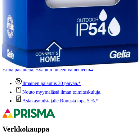
Ominaisuudet
Oletko tyytyväinen tuotetietoihin?
Ovatko tuotetiedot riittävät? Jos tuotetiedoissa on puutteita tai niitä
voisi muuten parantaa, anna palautetta.
Anna palautetta
,
Avautuu uuteen välilehteen
Ilmainen palautus 30 päivää.*
Nouto myymälästä ilman toimituskuluja.
Asiakasomistajalle Bonusta jopa 5 %.*
Verkkokauppa