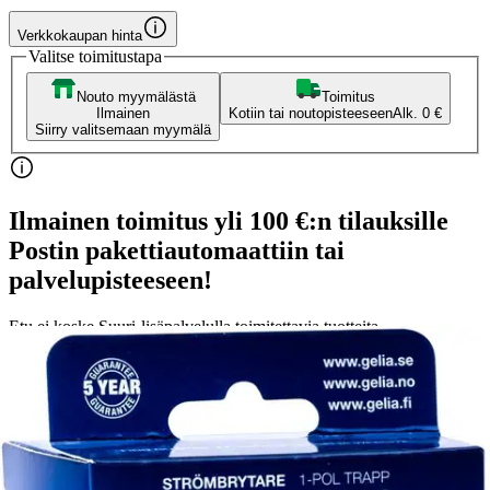
Verkkokaupan hinta
Valitse toimitustapa
Nouto myymälästä
Toimitus
Ilmainen
Kotiin tai noutopisteeseen
Alk. 0 €
Siirry valitsemaan myymälä
Ilmainen toimitus yli 100 €:n tilauksille
Postin pakettiautomaattiin tai
palvelupisteeseen!
Etu ei koske Suuri‑lisäpalvelulla toimitettavia tuotteita.
Tarkista myymäläsaatavuus