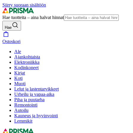
Siirry suoraan sisältöön
Hae tuotteita – aina halvat hinnat
Hae
Ostoskori
Ale
Ajankohtaista
Elektroniikka
Kodinkoneet
Kirjat
Koti
Muoti
Lelut ja lastentarvikkeet
Urheilu ja vapaa-aika
Piha ja puutarha
Remontointi
Autoilu
Kauneus ja hyvinvointi
Lemmikit