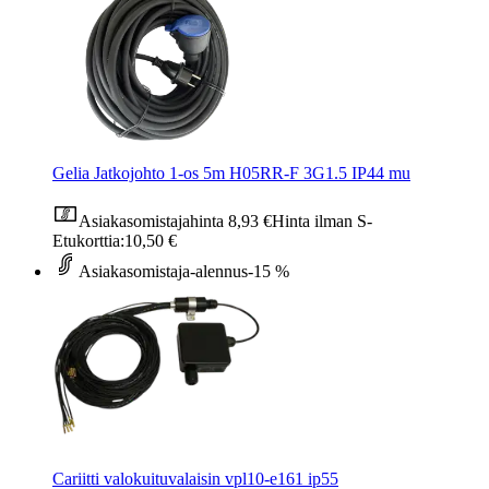
Gelia Jatkojohto 1-os 5m H05RR-F 3G1.5 IP44 mu
Asiakasomistajahinta
8,93 €
Hinta ilman S-
Etukorttia:
10,50 €
Asiakasomistaja-alennus
-15 %
Cariitti valokuituvalaisin vpl10-e161 ip55