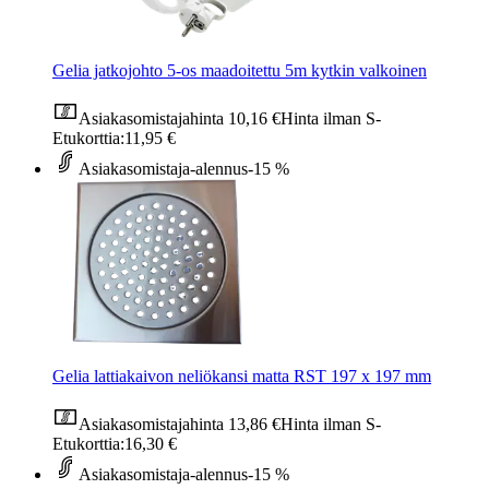
Gelia jatkojohto 5-os maadoitettu 5m kytkin valkoinen
Asiakasomistajahinta
10,16 €
Hinta ilman S-
Etukorttia:
11,95 €
Asiakasomistaja-alennus
-15 %
Gelia lattiakaivon neliökansi matta RST 197 x 197 mm
Asiakasomistajahinta
13,86 €
Hinta ilman S-
Etukorttia:
16,30 €
Asiakasomistaja-alennus
-15 %