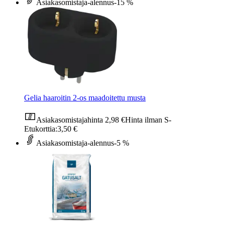
Asiakasomistaja-alennus
-15 %
Gelia haaroitin 2-os maadoitettu musta
Asiakasomistajahinta
2,98 €
Hinta ilman S-
Etukorttia:
3,50 €
Asiakasomistaja-alennus
-5 %