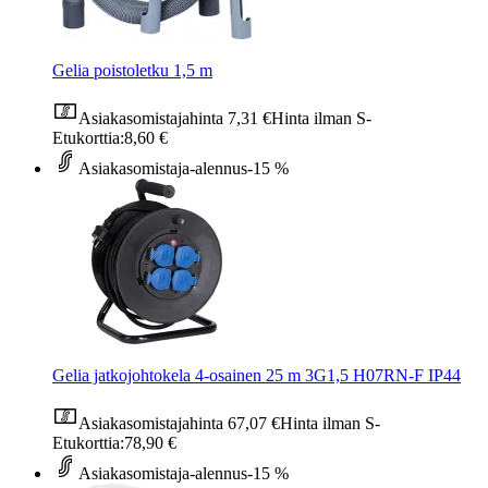
Gelia poistoletku 1,5 m
Asiakasomistajahinta
7,31 €
Hinta ilman S-
Etukorttia:
8,60 €
Asiakasomistaja-alennus
-15 %
Gelia jatkojohtokela 4-osainen 25 m 3G1,5 H07RN-F IP44
Asiakasomistajahinta
67,07 €
Hinta ilman S-
Etukorttia:
78,90 €
Asiakasomistaja-alennus
-15 %