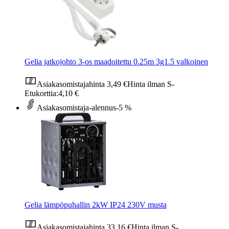
Gelia jatkojohto 3-os maadoitettu 0.25m 3g1.5 valkoinen
Asiakasomistajahinta
3,49 €
Hinta ilman S-
Etukorttia:
4,10 €
Asiakasomistaja-alennus
-5 %
Gelia lämpöpuhallin 2kW IP24 230V musta
Asiakasomistajahinta
33,16 €
Hinta ilman S-