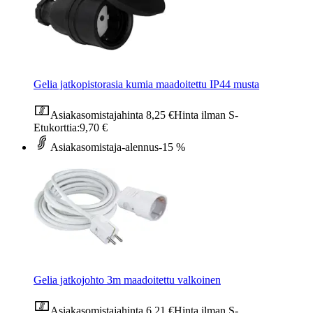
Gelia jatkopistorasia kumia maadoitettu IP44 musta
Asiakasomistajahinta
8,25 €
Hinta ilman S-
Etukorttia:
9,70 €
Asiakasomistaja-alennus
-15 %
Gelia jatkojohto 3m maadoitettu valkoinen
Asiakasomistajahinta
6,21 €
Hinta ilman S-