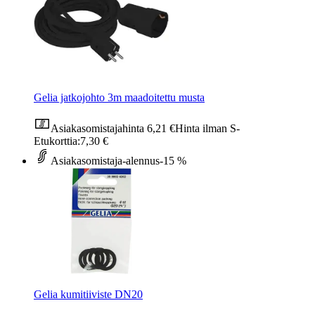
Gelia jatkojohto 3m maadoitettu musta
Asiakasomistajahinta
6,21 €
Hinta ilman S-
Etukorttia:
7,30 €
Asiakasomistaja-alennus
-15 %
Gelia kumitiiviste DN20