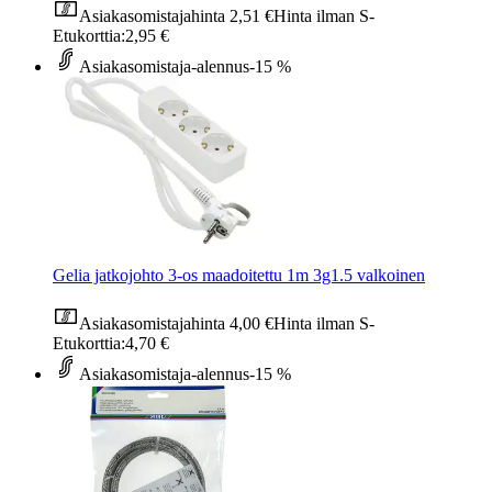
Asiakasomistajahinta
2,51 €
Hinta ilman S-
Etukorttia:
2,95 €
Asiakasomistaja-alennus
-15 %
Gelia jatkojohto 3-os maadoitettu 1m 3g1.5 valkoinen
Asiakasomistajahinta
4,00 €
Hinta ilman S-
Etukorttia:
4,70 €
Asiakasomistaja-alennus
-15 %