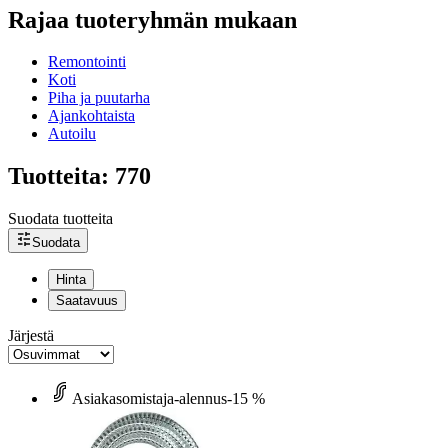
Rajaa tuoteryhmän mukaan
Remontointi
Koti
Piha ja puutarha
Ajankohtaista
Autoilu
Tuotteita: 770
Suodata tuotteita
Suodata
Hinta
Saatavuus
Järjestä
Asiakasomistaja-alennus
-15 %