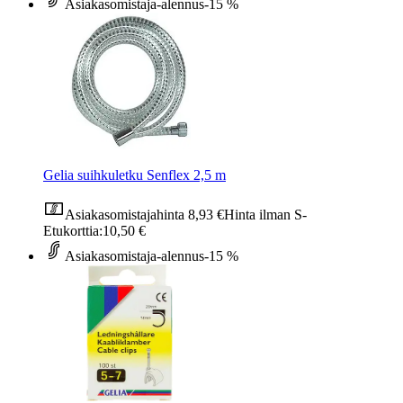
Asiakasomistaja-alennus
-15 %
Gelia suihkuletku Senflex 2,5 m
Asiakasomistajahinta
8,93 €
Hinta ilman S-
Etukorttia:
10,50 €
Asiakasomistaja-alennus
-15 %