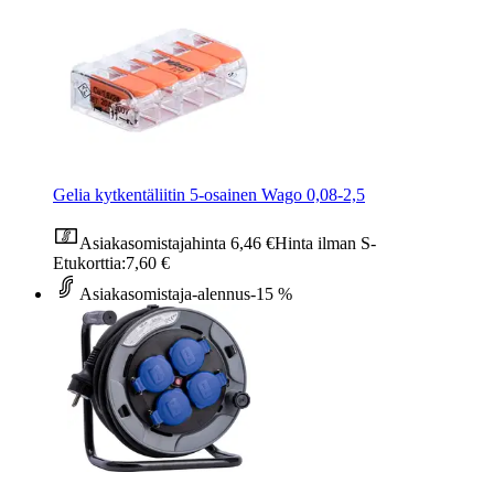
Gelia kytkentäliitin 5-osainen Wago 0,08-2,5
Asiakasomistajahinta
6,46 €
Hinta ilman S-
Etukorttia:
7,60 €
Asiakasomistaja-alennus
-15 %