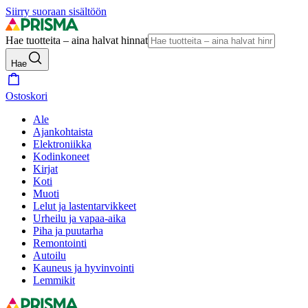
Siirry suoraan sisältöön
Hae tuotteita – aina halvat hinnat
Hae
Ostoskori
Ale
Ajankohtaista
Elektroniikka
Kodinkoneet
Kirjat
Koti
Muoti
Lelut ja lastentarvikkeet
Urheilu ja vapaa-aika
Piha ja puutarha
Remontointi
Autoilu
Kauneus ja hyvinvointi
Lemmikit