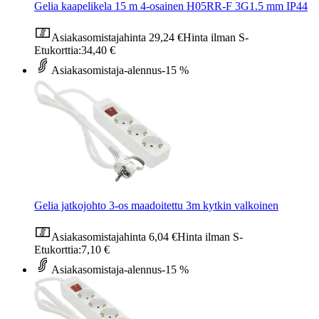
Gelia kaapelikela 15 m 4-osainen H05RR-F 3G1.5 mm IP44
Asiakasomistajahinta
29,24 €
Hinta ilman S-
Etukorttia:
34,40 €
Asiakasomistaja-alennus
-15 %
Gelia jatkojohto 3-os maadoitettu 3m kytkin valkoinen
Asiakasomistajahinta
6,04 €
Hinta ilman S-
Etukorttia:
7,10 €
Asiakasomistaja-alennus
-15 %