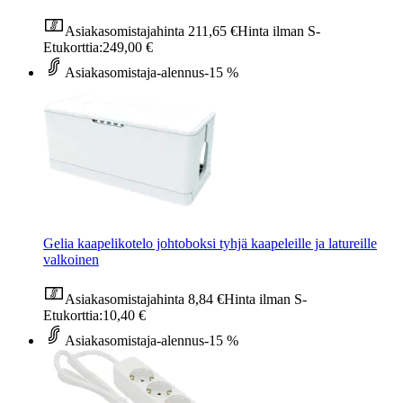
Asiakasomistajahinta
211,65 €
Hinta ilman S-
Etukorttia:
249,00 €
Asiakasomistaja-alennus
-15 %
Gelia kaapelikotelo johtoboksi tyhjä kaapeleille ja latureille
valkoinen
Asiakasomistajahinta
8,84 €
Hinta ilman S-
Etukorttia:
10,40 €
Asiakasomistaja-alennus
-15 %