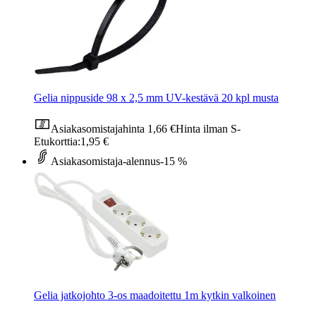
Gelia nippuside 98 x 2,5 mm UV-kestävä 20 kpl musta
Asiakasomistajahinta
1,66 €
Hinta ilman S-
Etukorttia:
1,95 €
Asiakasomistaja-alennus
-15 %
Gelia jatkojohto 3-os maadoitettu 1m kytkin valkoinen