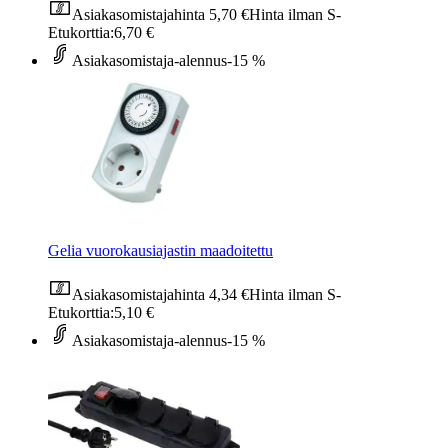
Asiakasomistajahinta
5,70 €
Hinta ilman S-
Etukorttia:
6,70 €
Asiakasomistaja-alennus
-15 %
Gelia vuorokausiajastin maadoitettu
Asiakasomistajahinta
4,34 €
Hinta ilman S-
Etukorttia:
5,10 €
Asiakasomistaja-alennus
-15 %