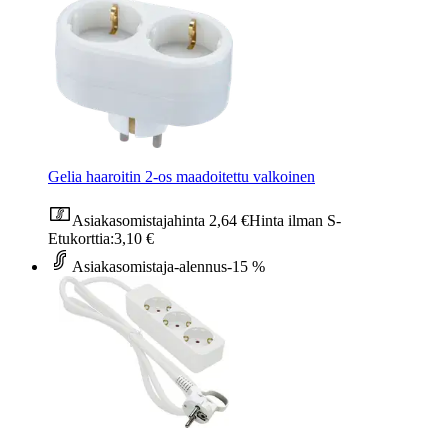
Gelia haaroitin 2-os maadoitettu valkoinen
Asiakasomistajahinta
2,64 €
Hinta ilman S-
Etukorttia:
3,10 €
Asiakasomistaja-alennus
-15 %