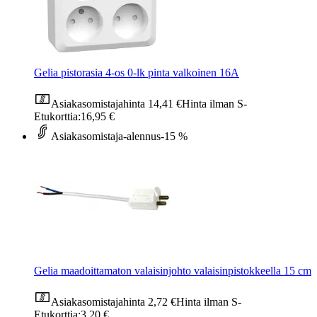
Gelia pistorasia 4-os 0-lk pinta valkoinen 16A
Asiakasomistajahinta
14,41 €
Hinta ilman S-
Etukorttia:
16,95 €
Asiakasomistaja-alennus
-15 %
Gelia maadoittamaton valaisinjohto valaisinpistokkeella 15 cm
Asiakasomistajahinta
2,72 €
Hinta ilman S-
Etukorttia:
3,20 €