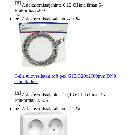
Asiakasomistajahinta
6,12 €
Hinta ilman S-
Etukorttia:
7,20 €
Asiakasomistaja-alennus
-15 %
Gelia tulovesiletku soft-pex G15/G20x2000mm DN8
suora/kulma
Asiakasomistajahinta
19,13 €
Hinta ilman S-
Etukorttia:
22,50 €
Asiakasomistaja-alennus
-15 %