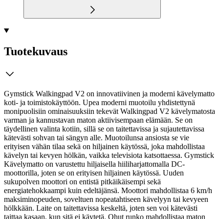
Tuotekuvaus
Gymstick Walkingpad V2 on innovatiivinen ja moderni kävelymatto
koti- ja toimistokäyttöön. Upea moderni muotoilu yhdistettynä
monipuolisiin ominaisuuksiin tekevät Walkingpad V2 kävelymatosta
varman ja kannustavan maton aktiivisempaan elämään. Se on
täydellinen valinta kotiin, sillä se on taitettavissa ja sujautettavissa
kätevästi sohvan tai sängyn alle.
Muotoilunsa ansiosta se vie
erityisen vähän tilaa sekä on hiljainen käytössä, joka mahdollistaa
kävelyn tai kevyen hölkän, vaikka televisiota katsottaessa. Gymstick
Kävelymatto on varustettu hiljaisella hiiliharjattomalla DC-
moottorilla, joten se on erityisen hiljainen käytössä. Uuden
sukupolven moottori on entistä pitkäikäisempi sekä
energiatehokkaampi kuin edeltäjänsä. Moottori mahdollistaa 6 km/h
maksiminopeuden, soveltuen nopeatahtiseen kävelyyn tai kevyeen
hölkkään. Laite on taitettavissa keskeltä, joten sen voi kätevästi
taittaa kasaan, kun sitä ei käytetä. Ohut runko mahdollistaa maton