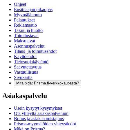
Ohjeet
Ensitilaajan pikaopas
Myymälänouto
Palautukset
Reklamaatio
Takuu ja huolto
Toimitustavat
Maksutavat
Asennuspalvelut
Tilaus- ja toimitusehdot
Käyttöehdot
Tietosuojakäytäntö
Saavutettavuus
Vastuullisuus
Sivukartta
Mitä pidät Prisma.fi-verkkokaupasta?
Asiakaspalvelu
Usein kysytyt kysymykset
Ota yhteyttä asiakaspalveluun
Bonus ja asiakasomistajuus
Prisma-myymälöiden yhteystiedot
Mikä on Prisma?