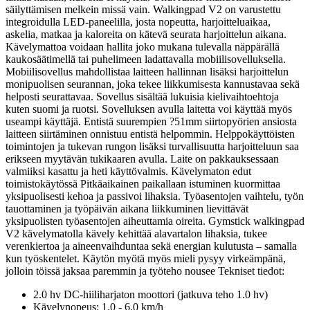
säilyttämisen melkein missä vain. Walkingpad V2 on varustettu
integroidulla LED-paneelilla, josta nopeutta, harjoitteluaikaa,
askelia, matkaa ja kaloreita on kätevä seurata harjoittelun aikana.
Kävelymattoa voidaan hallita joko mukana tulevalla näppärällä
kaukosäätimellä tai puhelimeen ladattavalla mobiilisovelluksella.
Mobiilisovellus mahdollistaa laitteen hallinnan lisäksi harjoittelun
monipuolisen seurannan, joka tekee liikkumisesta kannustavaa sekä
helposti seurattavaa. Sovellus sisältää lukuisia kielivaihtoehtoja
kuten suomi ja ruotsi. Sovelluksen avulla laitetta voi käyttää myös
useampi käyttäjä. Entistä suurempien ?51mm siirtopyörien ansiosta
laitteen siirtäminen onnistuu entistä helpommin. Helppokäyttöisten
toimintojen ja tukevan rungon lisäksi turvallisuutta harjoitteluun saa
erikseen myytävän tukikaaren avulla. Laite on pakkauksessaan
valmiiksi kasattu ja heti käyttövalmis. Kävelymaton edut
toimistokäytössä Pitkäaikainen paikallaan istuminen kuormittaa
yksipuolisesti kehoa ja passivoi lihaksia. Työasentojen vaihtelu, työn
tauottaminen ja työpäivän aikana liikkuminen lievittävät
yksipuolisten työasentojen aiheuttamia oireita. Gymstick walkingpad
V2 kävelymatolla kävely kehittää alavartalon lihaksia, tukee
verenkiertoa ja aineenvaihduntaa sekä energian kulutusta – samalla
kun työskentelet. Käytön myötä myös mieli pysyy virkeämpänä,
jolloin töissä jaksaa paremmin ja työteho nousee Tekniset tiedot:
2.0 hv DC-hiiliharjaton moottori (jatkuva teho 1.0 hv)
Kävelynopeus: 1.0 - 6.0 km/h