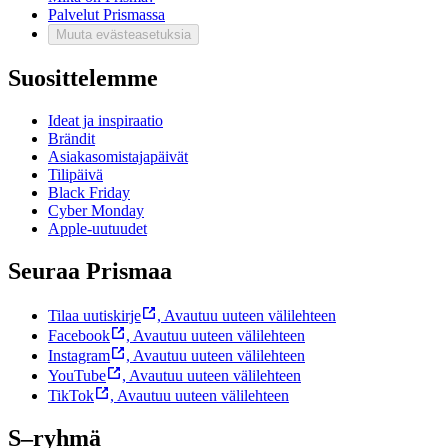
Palvelut Prismassa
Muuta evästeasetuksia
Suosittelemme
Ideat ja inspiraatio
Brändit
Asiakasomistajapäivät
Tilipäivä
Black Friday
Cyber Monday
Apple-uutuudet
Seuraa Prismaa
Tilaa uutiskirje
,
Avautuu uuteen välilehteen
Facebook
,
Avautuu uuteen välilehteen
Instagram
,
Avautuu uuteen välilehteen
YouTube
,
Avautuu uuteen välilehteen
TikTok
,
Avautuu uuteen välilehteen
S–ryhmä