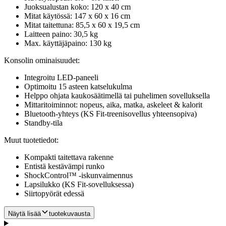
Juoksualustan koko: 120 x 40 cm
Mitat käytössä: 147 x 60 x 16 cm
Mitat taitettuna: 85,5 x 60 x 19,5 cm
Laitteen paino: 30,5 kg
Max. käyttäjäpaino: 130 kg
Konsolin ominaisuudet:
Integroitu LED-paneeli
Optimoitu 15 asteen katselukulma
Helppo ohjata kaukosäätimellä tai puhelimen sovelluksella
Mittaritoiminnot: nopeus, aika, matka, askeleet & kalorit
Bluetooth-yhteys (KS Fit-treenisovellus yhteensopiva)
Standby-tila
Muut tuotetiedot:
Kompakti taitettava rakenne
Entistä kestävämpi runko
ShockControl™ -iskunvaimennus
Lapsilukko (KS Fit-sovelluksessa)
Siirtopyörät edessä
Näytä lisää
tuotekuvausta