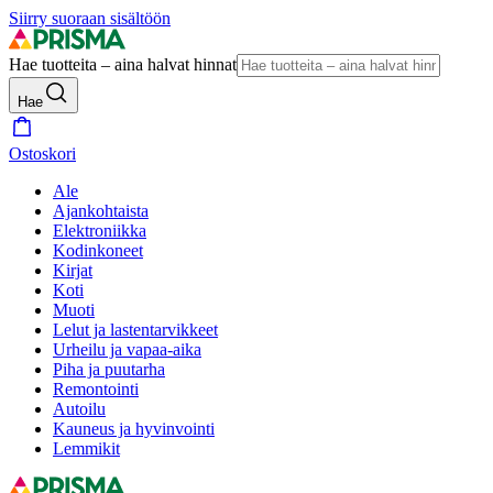
Siirry suoraan sisältöön
Hae tuotteita – aina halvat hinnat
Hae
Ostoskori
Ale
Ajankohtaista
Elektroniikka
Kodinkoneet
Kirjat
Koti
Muoti
Lelut ja lastentarvikkeet
Urheilu ja vapaa-aika
Piha ja puutarha
Remontointi
Autoilu
Kauneus ja hyvinvointi
Lemmikit