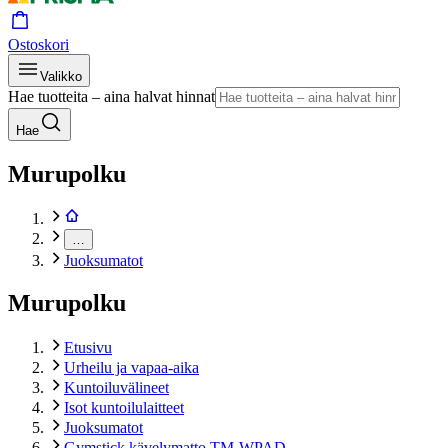
Ostoskori
Valikko
Hae tuotteita – aina halvat hinnat
Hae
Murupolku
…
Juoksumatot
Murupolku
Etusivu
Urheilu ja vapaa-aika
Kuntoiluvälineet
Isot kuntoilulaitteet
Juoksumatot
Gymstick kävelymatto TM-WPAD