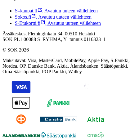
S–kaupat.fi
,
Avautuu uuteen välilehteen
Sokos.fi
,
Avautuu uuteen välilehteen
S-Etukortti.fi
,
Avautuu uuteen välilehteen
Ässäkeskus, Fleminginkatu 34, 00510 Helsinki
SOK PL1 00088 S–RYHMÄ,
Y–tunnus 0116323–1
© SOK 2026
Maksutavat
:
Visa, MasterCard, MobilePay, Apple Pay, S-Pankki,
Nordea, OP, Danske Bank, Aktia, Ålandsbanken, Säästöpankki,
Oma Säästöpankki, POP Pankki, Walley