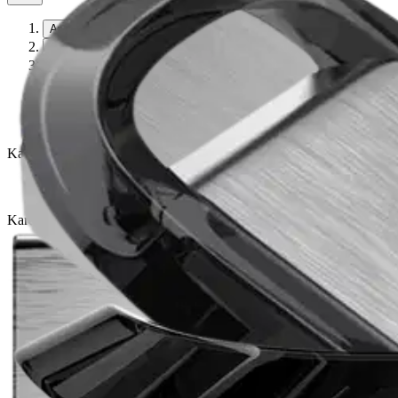
Avaa kuva suurempana
Avaa kuva suurempana
Avaa kuva suurempana
Avaa kuva suurempana
Avaa kuva suurempana
Avaa kuva suurempana
Karusellin nuolipainikkeet
Seuraava
Karusellin pikakuvakkeet