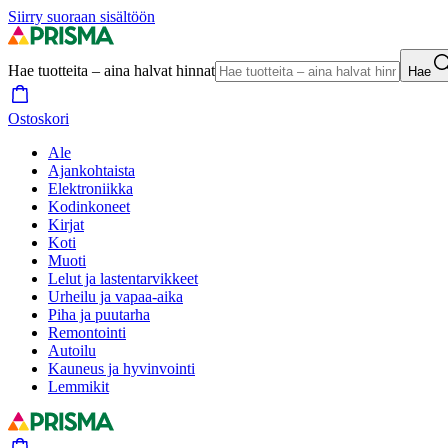
Siirry suoraan sisältöön
Hae tuotteita – aina halvat hinnat
Hae
Ostoskori
Ale
Ajankohtaista
Elektroniikka
Kodinkoneet
Kirjat
Koti
Muoti
Lelut ja lastentarvikkeet
Urheilu ja vapaa-aika
Piha ja puutarha
Remontointi
Autoilu
Kauneus ja hyvinvointi
Lemmikit