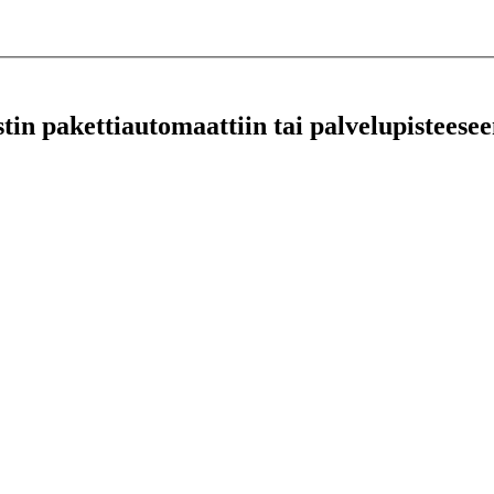
stin pakettiautomaattiin tai palvelupisteesee