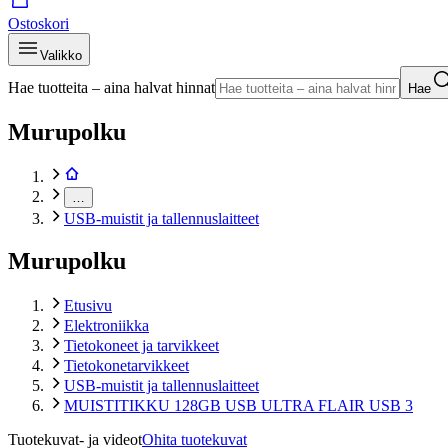
Ostoskori
Valikko
Hae tuotteita – aina halvat hinnat
Hae
Murupolku
…
USB-muistit ja tallennuslaitteet
Murupolku
Etusivu
Elektroniikka
Tietokoneet ja tarvikkeet
Tietokonetarvikkeet
USB-muistit ja tallennuslaitteet
MUISTITIKKU 128GB USB ULTRA FLAIR USB 3
Tuotekuvat- ja videot
Ohita tuotekuvat