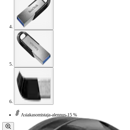
Asiakasomistaja-alennus
-15 %