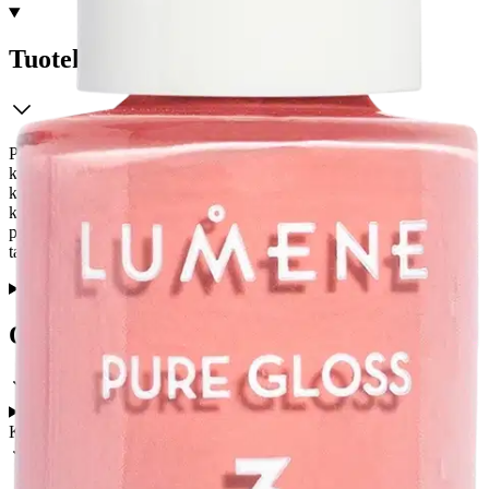
Tuotekuvaus
Pure Gloss Kynsilakka on vegaaninen, hehkuvan kiillon antava
kynsilakka, joka auttaa luomaan salonkimaisen lopputuloksen
kynsille vaivattomasti. Tavallista luonnollisempi koostumus antaa
kynsille geelimäisen lopputuloksen, joka kestää kauniina jopa 5
päivää. Uusi, hieman leveämpi harja auttaa levittämään kynsilakan
tasaisesti jo yhdellä kerroksella.
Ominaisuudet
Käyttöturvallisuus