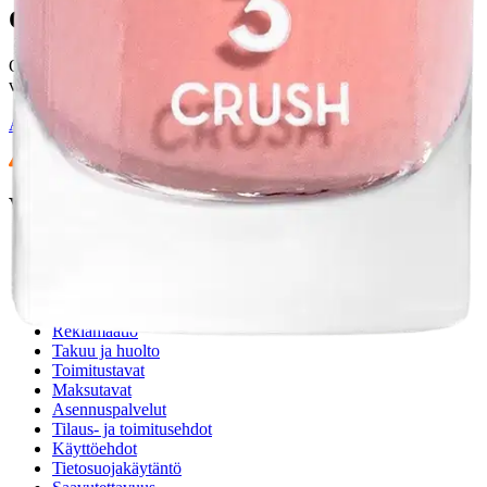
Oletko tyytyväinen tuotetietoihin?
Ovatko tuotetiedot riittävät? Jos tuotetiedoissa on puutteita tai niitä
voisi muuten parantaa, anna palautetta.
Anna palautetta
,
Avautuu uuteen välilehteen
Verkkokauppa
Ohjeet
Ensitilaajan pikaopas
Myymälänouto
Palautukset
Reklamaatio
Takuu ja huolto
Toimitustavat
Maksutavat
Asennuspalvelut
Tilaus- ja toimitusehdot
Käyttöehdot
Tietosuojakäytäntö