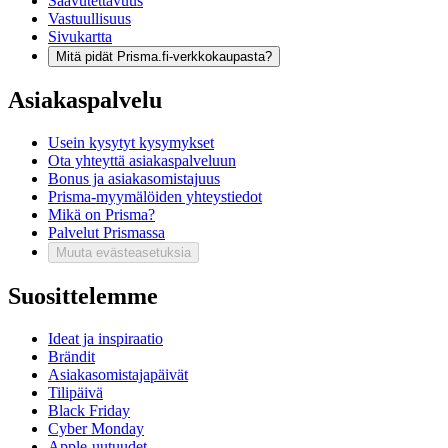
Saavutettavuus
Vastuullisuus
Sivukartta
Mitä pidät Prisma.fi-verkkokaupasta?
Asiakaspalvelu
Usein kysytyt kysymykset
Ota yhteyttä asiakaspalveluun
Bonus ja asiakasomistajuus
Prisma-myymälöiden yhteystiedot
Mikä on Prisma?
Palvelut Prismassa
Muuta evästeasetuksia
Suosittelemme
Ideat ja inspiraatio
Brändit
Asiakasomistajapäivät
Tilipäivä
Black Friday
Cyber Monday
Apple-uutuudet