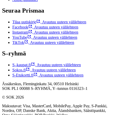
Seuraa Prismaa
Tilaa uutiskirje
,
Avautuu uuteen välilehteen
Facebook
,
Avautuu uuteen välilehteen
Instagram
,
Avautuu uuteen välilehteen
YouTube
,
Avautuu uuteen välilehteen
TikTok
,
Avautuu uuteen välilehteen
S–ryhmä
S–kaupat.fi
,
Avautuu uuteen välilehteen
Sokos.fi
,
Avautuu uuteen välilehteen
S-Etukortti.fi
,
Avautuu uuteen välilehteen
Ässäkeskus, Fleminginkatu 34, 00510 Helsinki
SOK PL1 00088 S–RYHMÄ,
Y–tunnus 0116323–1
© SOK 2026
Maksutavat
:
Visa, MasterCard, MobilePay, Apple Pay, S-Pankki,
Nordea, OP, Danske Bank, Aktia, Ålandsbanken, Säästöpankki,