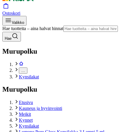
Ostoskori
Valikko
Hae tuotteita – aina halvat hinnat
Hae
Murupolku
…
Kynsilakat
Murupolku
Etusivu
Kauneus ja hyvinvointi
Meikit
Kynnet
Kynsilakat
Lumene Pure Gloss Kynsilakka 3 Lempi 5 ml