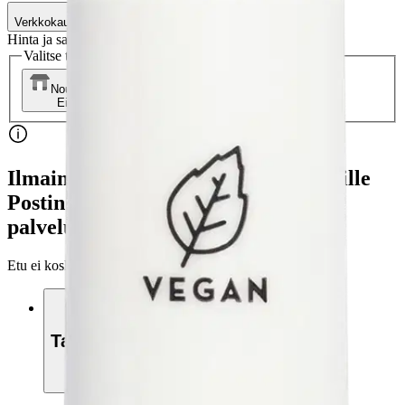
Verkkokaupan hinta
Hinta ja saatavuus voivat vaihdella myymälöittäin
Valitse toimitustapa
Nouto myymälästä
Toimitus
Ei saatavilla
Ei saatavilla
Ilmainen toimitus yli 100 €:n tilauksille
Postin pakettiautomaattiin tai
palvelupisteeseen!
Etu ei koske Suuri‑lisäpalvelulla toimitettavia tuotteita.
Tarkista myymäläsaatavuus