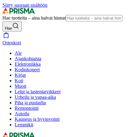
Siirry suoraan sisältöön
Hae tuotteita – aina halvat hinnat
Hae
Ostoskori
Ale
Ajankohtaista
Elektroniikka
Kodinkoneet
Kirjat
Koti
Muoti
Lelut ja lastentarvikkeet
Urheilu ja vapaa-aika
Piha ja puutarha
Remontointi
Autoilu
Kauneus ja hyvinvointi
Lemmikit