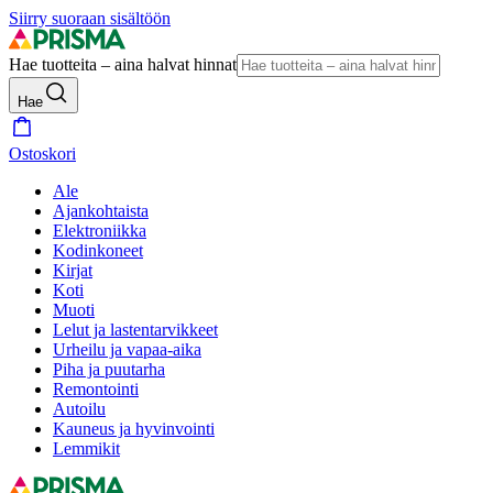
Siirry suoraan sisältöön
Hae tuotteita – aina halvat hinnat
Hae
Ostoskori
Ale
Ajankohtaista
Elektroniikka
Kodinkoneet
Kirjat
Koti
Muoti
Lelut ja lastentarvikkeet
Urheilu ja vapaa-aika
Piha ja puutarha
Remontointi
Autoilu
Kauneus ja hyvinvointi
Lemmikit