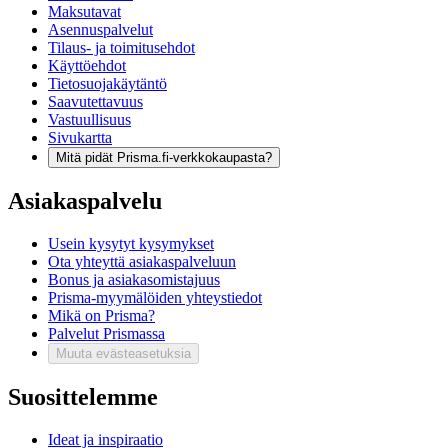
Maksutavat
Asennuspalvelut
Tilaus- ja toimitusehdot
Käyttöehdot
Tietosuojakäytäntö
Saavutettavuus
Vastuullisuus
Sivukartta
Mitä pidät Prisma.fi-verkkokaupasta?
Asiakaspalvelu
Usein kysytyt kysymykset
Ota yhteyttä asiakaspalveluun
Bonus ja asiakasomistajuus
Prisma-myymälöiden yhteystiedot
Mikä on Prisma?
Palvelut Prismassa
Muuta evästeasetuksia
Suosittelemme
Ideat ja inspiraatio