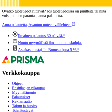
Oletko tyytyväinen tuotetietoihin?
Ovatko tuotetiedot riittävät? Jos tuotetiedoissa on puutteita tai niitä
voisi muuten parantaa, anna palautetta.
Anna palautetta
,
Avautuu uuteen välilehteen
Ilmainen palautus 30 päivää.*
Nouto myymälästä ilman toimituskuluja.
Asiakasomistajalle Bonusta jopa 5 %.*
Verkkokauppa
Ohjeet
Ensitilaajan pikaopas
Myymälänouto
Palautukset
Reklamaatio
Takuu ja huolto
Toimitustavat