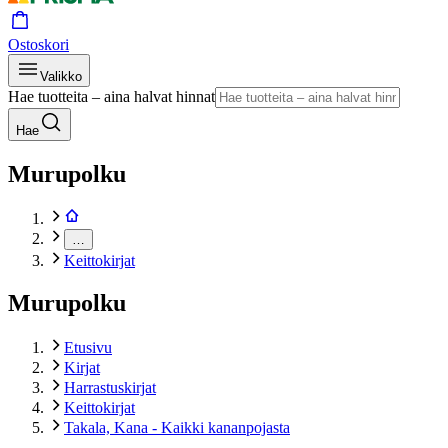
Ostoskori
Valikko
Hae tuotteita – aina halvat hinnat
Hae
Murupolku
…
Keittokirjat
Murupolku
Etusivu
Kirjat
Harrastuskirjat
Keittokirjat
Takala, Kana - Kaikki kananpojasta