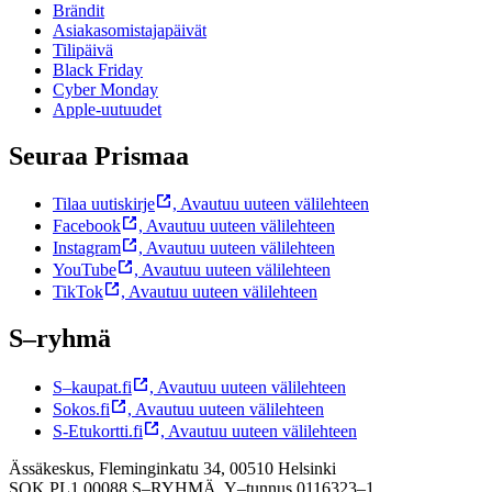
Brändit
Asiakasomistajapäivät
Tilipäivä
Black Friday
Cyber Monday
Apple-uutuudet
Seuraa Prismaa
Tilaa uutiskirje
,
Avautuu uuteen välilehteen
Facebook
,
Avautuu uuteen välilehteen
Instagram
,
Avautuu uuteen välilehteen
YouTube
,
Avautuu uuteen välilehteen
TikTok
,
Avautuu uuteen välilehteen
S–ryhmä
S–kaupat.fi
,
Avautuu uuteen välilehteen
Sokos.fi
,
Avautuu uuteen välilehteen
S-Etukortti.fi
,
Avautuu uuteen välilehteen
Ässäkeskus, Fleminginkatu 34, 00510 Helsinki
SOK PL1 00088 S–RYHMÄ,
Y–tunnus 0116323–1