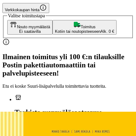
Verkkokaupan hinta
Valitse toimitustapa
Nouto myymälästä
Toimitus
Ei saatavilla
Kotiin tai noutopisteeseen
Alk. 0 €
Ilmainen toimitus yli 100 €:n tilauksille
Postin pakettiautomaattiin tai
palvelupisteeseen!
Etu ei koske Suuri‑lisäpalvelulla toimitettavia tuotteita.
Tarkista myymäläsaatavuus