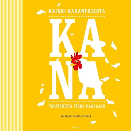
Ei saatavilla
Tuotekuvaus
Yksi lintu, monta tajunnanräjäyttävän herkullista ruokaa. Kanaa
syödään kaikilla mantereilla, sen makumaailma on loputon. ”Kana -
kaikki kananpojasta” kattaa pöydän täyteen kanaruokia Tokiosta
Teksasiin, Suomesta Souliin. Herkuttelun ohella tutustutaan
maailman parhaisiin kanaravintoloihin, broilerin kiehtovaan
historiaan ja tavataan alan ammattilaisia, jotka huolehtivat siitä, että
kanaa löytyy kauppojen hyllyiltä.
Ominaisuudet