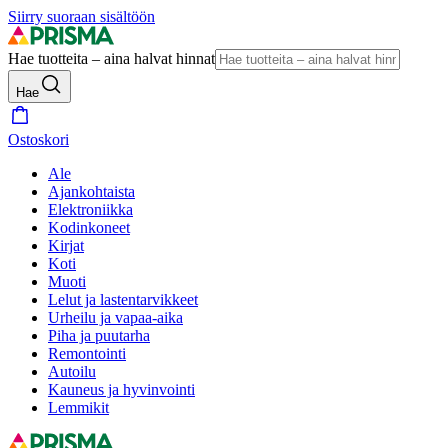
Siirry suoraan sisältöön
Hae tuotteita – aina halvat hinnat
Hae
Ostoskori
Ale
Ajankohtaista
Elektroniikka
Kodinkoneet
Kirjat
Koti
Muoti
Lelut ja lastentarvikkeet
Urheilu ja vapaa-aika
Piha ja puutarha
Remontointi
Autoilu
Kauneus ja hyvinvointi
Lemmikit