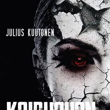
Tarkista myymäläsaatavuus
Ei saatavilla
Tuotekuvaus
Psykosotaromaani, jossa sota on vain kulissi mielentilojen ja
moraalisten ratkaisujen kuvaukselle. Kaukopartio vaeltaa jossain
rintamalinjojen takana. Tai missä tahansa. Miljööllä tai ajankohdalla
ei ole väliä, sillä vihollinen löytyy yllättäen lähempää kuin kukaan
partion sotilaista tohtii aavistaa. Yhdeksän sotilasta on ei-kenenkään-
maassa, hukassa ja hukattuina. Kaiken yllä on yliluonnollinen joku,
joka ottaa mittaa miesten psyyken kestävyydestä.
Niin, mikä onkaan
pahuus, joka meissä on? Mistä purkautuu väkivaltaisuus, mikä
meissä on? JULIUS KUUTONEN on kirjoittanut taidokkaan
psykosotaromaanin, jossa kansa ei taistele eivätkä miehet kerro