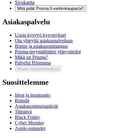
Sivukartta
Mitä pidät Prisma.fi-verkkokaupasta?
Asiakaspalvelu
Usein kysytyt kysymykset
Ota yhteyttä asiakaspalveluun
Bonus ja asiakasomistajuus
Prisma-myymälöiden yhteystiedot
Mikä on Prisma?
Palvelut Prismassa
Muuta evästeasetuksia
Suosittelemme
Ideat ja inspiraatio
Brändit
Asiakasomistajapäivät
Tilipäivä
Black Friday
Cyber Monday
Apple-uutuudet