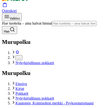
Ostoskori
Valikko
Hae tuotteita – aina halvat hinnat
Hae
Murupolku
…
Nykykirjallisuus pokkarit
Murupolku
Etusivu
Kirjat
Pokkarit
Nykykirjallisuus pokkarit
Kuutonen, Koinruohon merkki - Psykosotaromaani