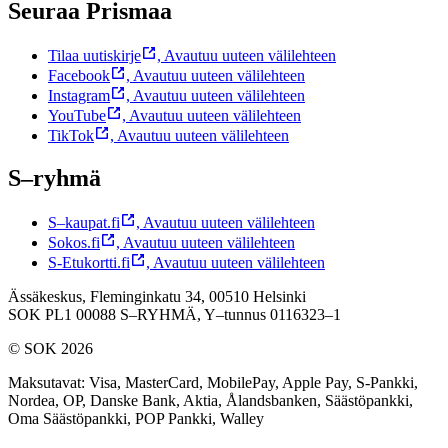
Seuraa Prismaa
Tilaa uutiskirje
,
Avautuu uuteen välilehteen
Facebook
,
Avautuu uuteen välilehteen
Instagram
,
Avautuu uuteen välilehteen
YouTube
,
Avautuu uuteen välilehteen
TikTok
,
Avautuu uuteen välilehteen
S–ryhmä
S–kaupat.fi
,
Avautuu uuteen välilehteen
Sokos.fi
,
Avautuu uuteen välilehteen
S-Etukortti.fi
,
Avautuu uuteen välilehteen
Ässäkeskus, Fleminginkatu 34, 00510 Helsinki
SOK PL1 00088 S–RYHMÄ,
Y–tunnus 0116323–1
© SOK 2026
Maksutavat
:
Visa, MasterCard, MobilePay, Apple Pay, S-Pankki,
Nordea, OP, Danske Bank, Aktia, Ålandsbanken, Säästöpankki,
Oma Säästöpankki, POP Pankki, Walley