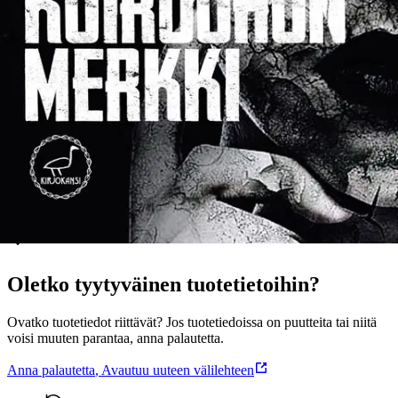
sankaritarinoita. Tyyliltään ja tyylilajiltaan se tuo mieleen KAUKO
RÖYHKÄN palkitun ”Kaksi aurinkoa” -romaanin (LIKE 1996).
KOIRUOHON MERKKI on häiritsevän tyly romaani, jossa ei ole
voittajia. On vain voitettuja. Kirjoittajasta: Julius Kuutonen (s. 1985)
on joensuulainen haihattelija ja tarinankertoja, joka läträä mielellään
ihmismielen syvissä vesissä. Koiruohon merkki on hänen kirpakka
esikoisteoksensa.
Näytä lisää
tuotekuvausta
Ominaisuudet
Oletko tyytyväinen tuotetietoihin?
Ovatko tuotetiedot riittävät? Jos tuotetiedoissa on puutteita tai niitä
voisi muuten parantaa, anna palautetta.
Anna palautetta
,
Avautuu uuteen välilehteen