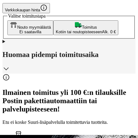
Verkkokaupan hinta
Valitse toimitustapa
Nouto myymälästä
Toimitus
Ei saatavilla
Kotiin tai noutopisteeseen
Alk. 0 €
Huomaa pidempi toimitusaika
Ilmainen toimitus yli 100 €:n tilauksille
Postin pakettiautomaattiin tai
palvelupisteeseen!
Etu ei koske Suuri‑lisäpalvelulla toimitettavia tuotteita.