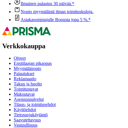
Ilmainen palautus 30 päivää.*
Nouto myymälästä ilman toimituskuluja.
Asiakasomistajalle Bonusta jopa 5 %.*
Verkkokauppa
Ohjeet
Ensitilaajan pikaopas
Myymälänouto
Palautukset
Reklamaatio
Takuu ja huolto
Toimitustavat
Maksutavat
Asennuspalvelut
Tilaus- ja toimitusehdot
Käyttöehdot
Tietosuojakäytäntö
Saavutettavuus
Vastuullisuus