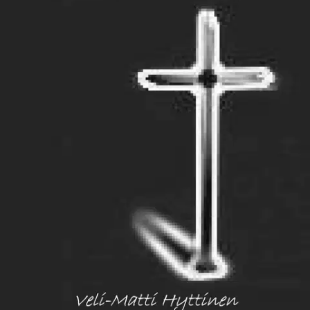
Ei saatavilla
Tuotekuvaus
Heikkilä istui mökkinsä kuistilla ja katseli elokuista kuutamoa,
hänen sormiensa välissä savusi pikkusikari. Pöydällä kahvikupon ja
konjakkilasin lojui isokokoinen pistooli hän otti sen käteensä ja
tähtäsi kuuta. Äänenvaimentimella varustettu pistooli poksahti ja
viimeisen lippaassa olleen panoksen luoti lähti matkaan. Hylsy lensi
aseesta ja lukko jäi taakse. Ruudinhaju sekoittui sikarin tuoksuun.
Huomenna hän soutaisi järvelle ja upottaisi aseen sen syvänteeseen.
Se oli tehnyt työnsä, kuten hänkin. Heikkilä joi kahvikupin ja
konjakkilasin tyhjiksi ja tumppasi sikarinsa ja meni nukkumaan.
Ominaisuudet