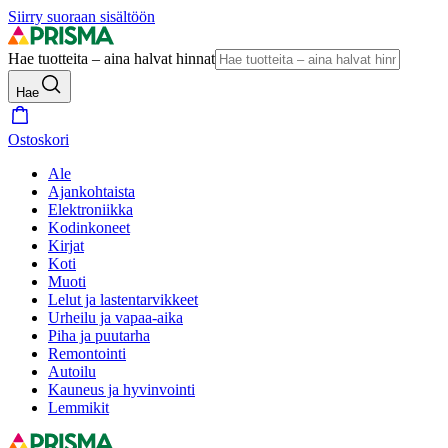
Siirry suoraan sisältöön
Hae tuotteita – aina halvat hinnat
Hae
Ostoskori
Ale
Ajankohtaista
Elektroniikka
Kodinkoneet
Kirjat
Koti
Muoti
Lelut ja lastentarvikkeet
Urheilu ja vapaa-aika
Piha ja puutarha
Remontointi
Autoilu
Kauneus ja hyvinvointi
Lemmikit