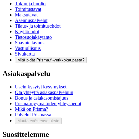
Takuu ja huolto
Toimitustavat
Maksutavat
Asennuspalvelut
Tilaus- ja toimitusehdot
Käyttöehdot
Tietosuojakäytäntö
Saavutettavuus
Vastuullisuus
Sivukartta
Mitä pidät Prisma.fi-verkkokaupasta?
Asiakaspalvelu
Usein kysytyt kysymykset
Ota yhteyttä asiakaspalveluun
Bonus ja asiakasomistajuus
Prisma-myymälöiden yhteystiedot
Mikä on Prisma?
Palvelut Prismassa
Muuta evästeasetuksia
Suosittelemme