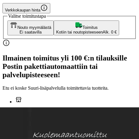
Verkkokaupan hinta
Valitse toimitustapa
Nouto myymälästä
Toimitus
Ei saatavilla
Kotiin tai noutopisteeseen
Alk. 0 €
Ilmainen toimitus yli 100 €:n tilauksille
Postin pakettiautomaattiin tai
palvelupisteeseen!
Etu ei koske Suuri‑lisäpalvelulla toimitettavia tuotteita.
Tarkista myymäläsaatavuus