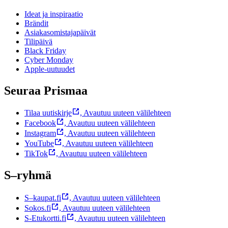
Ideat ja inspiraatio
Brändit
Asiakasomistajapäivät
Tilipäivä
Black Friday
Cyber Monday
Apple-uutuudet
Seuraa Prismaa
Tilaa uutiskirje
,
Avautuu uuteen välilehteen
Facebook
,
Avautuu uuteen välilehteen
Instagram
,
Avautuu uuteen välilehteen
YouTube
,
Avautuu uuteen välilehteen
TikTok
,
Avautuu uuteen välilehteen
S–ryhmä
S–kaupat.fi
,
Avautuu uuteen välilehteen
Sokos.fi
,
Avautuu uuteen välilehteen
S-Etukortti.fi
,
Avautuu uuteen välilehteen