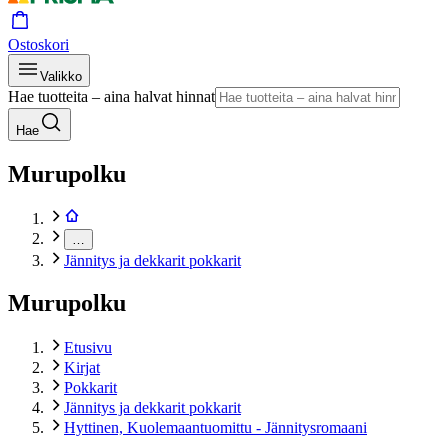
Ostoskori
Valikko
Hae tuotteita – aina halvat hinnat
Hae
Murupolku
…
Jännitys ja dekkarit pokkarit
Murupolku
Etusivu
Kirjat
Pokkarit
Jännitys ja dekkarit pokkarit
Hyttinen, Kuolemaantuomittu - Jännitysromaani