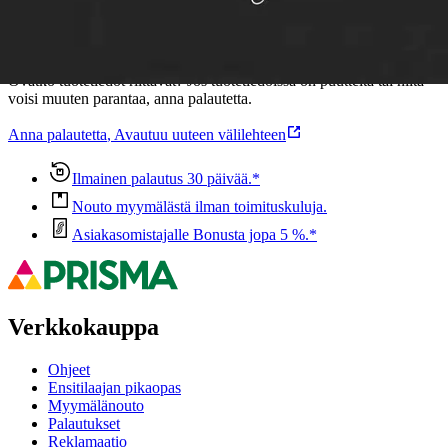
Oletko tyytyväinen tuotetietoihin?
Ovatko tuotetiedot riittävät? Jos tuotetiedoissa on puutteita tai niitä
voisi muuten parantaa, anna palautetta.
Anna palautetta
,
Avautuu uuteen välilehteen
Ilmainen palautus 30 päivää.*
Nouto myymälästä ilman toimituskuluja.
Asiakasomistajalle Bonusta jopa 5 %.*
Verkkokauppa
Ohjeet
Ensitilaajan pikaopas
Myymälänouto
Palautukset
Reklamaatio