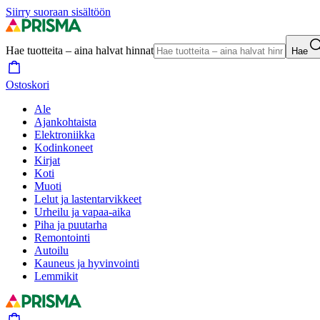
Siirry suoraan sisältöön
Hae tuotteita – aina halvat hinnat
Hae
Ostoskori
Ale
Ajankohtaista
Elektroniikka
Kodinkoneet
Kirjat
Koti
Muoti
Lelut ja lastentarvikkeet
Urheilu ja vapaa-aika
Piha ja puutarha
Remontointi
Autoilu
Kauneus ja hyvinvointi
Lemmikit