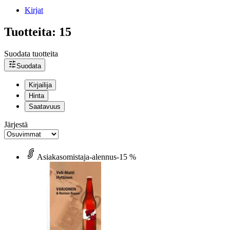
Kirjat
Tuotteita: 15
Suodata tuotteita
Suodata
Kirjailija
Hinta
Saatavuus
Järjestä
Asiakasomistaja-alennus
-15 %