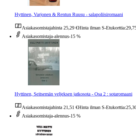
Hyttinen, Varjonen & Rentun Ruusu - salapoliisiromaani
Asiakasomistajahinta
25,29 €
Hinta ilman S-Etukorttia:
29,7
Asiakasomistaja-alennus
-15 %
Hyttinen, Seitsemän veljeksen jatkosota - Osa 2 : sotaromaani
Asiakasomistajahinta
21,51 €
Hinta ilman S-Etukorttia:
25,3
Asiakasomistaja-alennus
-15 %