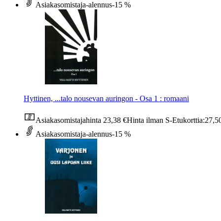
Asiakasomistaja-alennus
-15 %
Hyttinen, ...talo nousevan auringon - Osa 1 : romaani
Asiakasomistajahinta
23,38 €
Hinta ilman S-Etukorttia:
27,5
Asiakasomistaja-alennus
-15 %