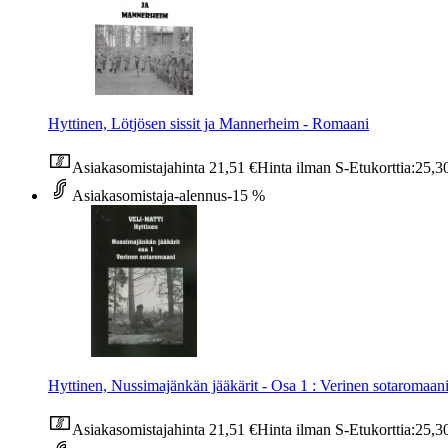
Hyttinen, Lötjösen sissit ja Mannerheim - Romaani
Asiakasomistajahinta
21,51 €
Hinta ilman S-Etukorttia:
25,3
Asiakasomistaja-alennus
-15 %
Hyttinen, Nussimajänkän jääkärit - Osa 1 : Verinen sotaromaan
Asiakasomistajahinta
21,51 €
Hinta ilman S-Etukorttia:
25,3