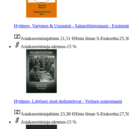
Hyttinen, Varjonen & Uusnatsit - Salapoliisiromaani : Ensimmä
Asiakasomistajahinta
21,51 €
Hinta ilman S-Etukorttia:
25,3
Asiakasomistaja-alennus
-15 %
Hyttinen, Lötjösen sissit tiedustelevat - Verinen sotaromaani
Asiakasomistajahinta
23,38 €
Hinta ilman S-Etukorttia:
27,5
Asiakasomistaja-alennus
-15 %