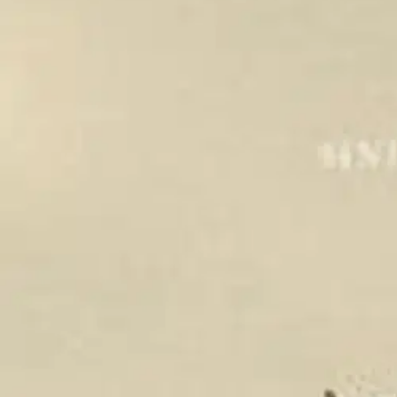
Asiakasomistaja-alennus
-15 %
Avaa kuva suurempana
Karusellin nuolipainikkeet
Into Kustannus
Lempeä kuolema
17,21 €
Asiakasomistajahinta
Hinta ilman S-Etukorttia:
20,25 €
Verkkokaupan hinta
Valitse toimitustapa