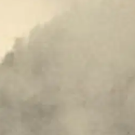
isuuksia. Nämä liittyvät ns autanasiaoppiin, oppiin kuoleman lievittämise
lmoni. Tämä oppi on laiminlyöty nykyisin. Elämän päätöksen lähestyes
kä sitä estävän.
Nyt keskustelu eutanasiasta, palliatiivisesta hoidosta, te
a kuolevan ihmisen hoidosta. Lähtökohtana on mm. potilaan tietoinen s
uistin klassinen teoksen (Eutanasia - lääketieteellinen kuolinapu) ilmes
uomen Mielenterveysseura kokosi tärkeimpiä puheenvuoroja. Näistä tri 
komaillakin. "Mikä sisässämme panee meidät jatkuvasti uhraamaan voimia
oisi muuten parantaa, anna palautetta.