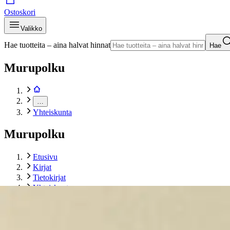
Ostoskori
Valikko
Hae tuotteita – aina halvat hinnat
Hae
Murupolku
…
Yhteiskunta
Murupolku
Etusivu
Kirjat
Tietokirjat
Yhteiskunta
Lempeä kuolema
Tuotekuvat- ja videot
Ohita tuotekuva