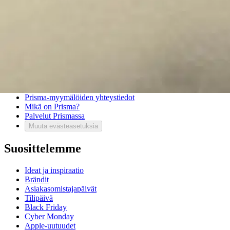
Vastuullisuus
Sivukartta
Mitä pidät Prisma.fi-verkkokaupasta?
Asiakaspalvelu
Usein kysytyt kysymykset
Ota yhteyttä asiakaspalveluun
Bonus ja asiakasomistajuus
Prisma-myymälöiden yhteystiedot
Mikä on Prisma?
Palvelut Prismassa
Muuta evästeasetuksia
Suosittelemme
Ideat ja inspiraatio
Brändit
Asiakasomistajapäivät
Tilipäivä
Black Friday
Cyber Monday
Apple-uutuudet