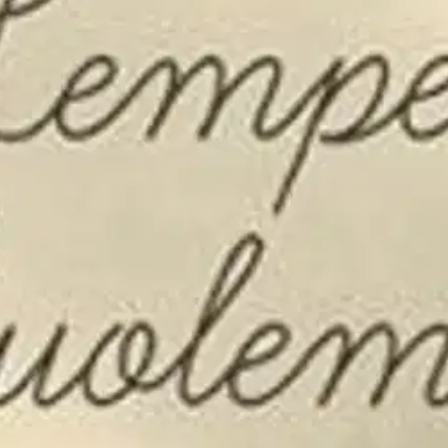
stin pakettiautomaattiin tai palvelupisteesee