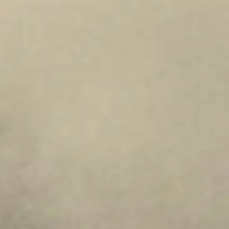
stä, joka on lääkintätaidon tarkeimpiä erikoisaloja." Näin kirjoitti jo
sä ihmiset toivovat lempeää kuolema, jota nykysanoin voisi
rminaali- tai saattohoidosta, sedaatiosta, kuolevan kohtaamisesta tai
uostumus ja itsemääräämisoikeus. Suomalainen debatti eutanasiasta
tyttyä 60-luvun puolivälissä. Nyt Blomquistin kirja julkaistaan
Irma Kerppola-Sirolan artikkelit isänsä kuolemasta ja sairaaloiden
 ihmisen persoonattomalle ruumiille, vaalimaan loputtomasti hänen