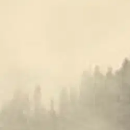
"Kun sairas lähestyy kuolemaa, myös silloin lääkärillä on pyhiä velvoll
vuonna 1847 Helsingin Aleksanterin yliopiston professori Immanuel I
luonnehtia luomukuolemaksi. Lääketieteen toivotaan siinä auttavan ei
kotikuolemasta on uudelleen käynnistynyt. On vaadittu modernia laki
alkoi ruotsalaisen lääketieteen etiikan parhaan tuntijan Clarence Blomq
kokonaisuudessaan tässä uusintapainoksessa osana kokoelmaa, johon S
äänettömistä, liikkumattomista potilasriveistä tulivat kuuluisiksi ul
toukankuortaan, josta itse perhonen näyttää jo poistuneen", hän kysyi.
Näytä lisää
tuotekuvausta
Ominaisuudet
Oletko tyytyväinen tuotetietoihin?
Ovatko tuotetiedot riittävät? Jos tuotetiedoissa on puutteita tai niitä v
Anna palautetta
,
Avautuu uuteen välilehteen