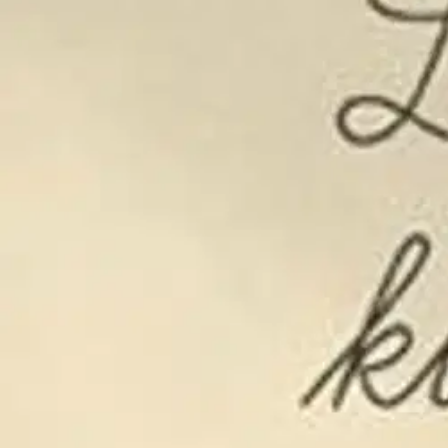
Nouto myymälästä
Toimitus
Ei saatavilla
Kotiin tai noutopisteeseen
Alk. 0 €
Ilmainen toimitus yli 100 €:n tilauksille Po
Etu ei koske Suuri‑lisäpalvelulla toimitettavia tuotteita.
Tarkista myymäläsaatavuus
Ei saatavilla
Tuotekuvaus