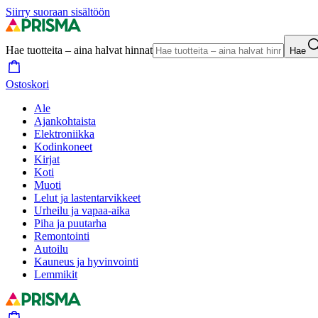
Siirry suoraan sisältöön
Hae tuotteita – aina halvat hinnat
Hae
Ostoskori
Ale
Ajankohtaista
Elektroniikka
Kodinkoneet
Kirjat
Koti
Muoti
Lelut ja lastentarvikkeet
Urheilu ja vapaa-aika
Piha ja puutarha
Remontointi
Autoilu
Kauneus ja hyvinvointi
Lemmikit