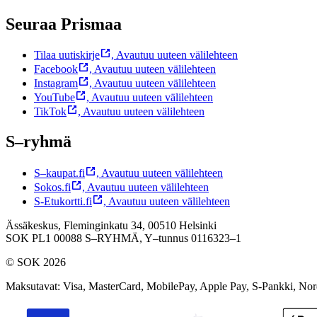
Seuraa Prismaa
Tilaa uutiskirje
,
Avautuu uuteen välilehteen
Facebook
,
Avautuu uuteen välilehteen
Instagram
,
Avautuu uuteen välilehteen
YouTube
,
Avautuu uuteen välilehteen
TikTok
,
Avautuu uuteen välilehteen
S–ryhmä
S–kaupat.fi
,
Avautuu uuteen välilehteen
Sokos.fi
,
Avautuu uuteen välilehteen
S-Etukortti.fi
,
Avautuu uuteen välilehteen
Ässäkeskus, Fleminginkatu 34, 00510 Helsinki
SOK PL1 00088 S–RYHMÄ,
Y–tunnus 0116323–1
© SOK 2026
Maksutavat
:
Visa, MasterCard, MobilePay, Apple Pay, S-Pankki, No