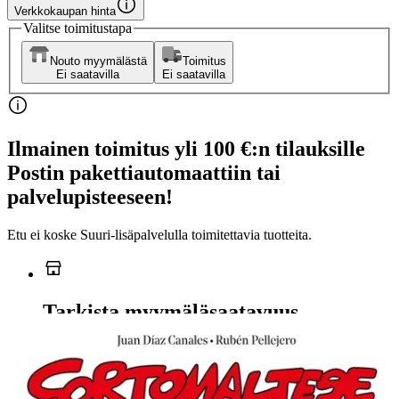
Verkkokaupan hinta
Valitse toimitustapa
Nouto myymälästä
Toimitus
Ei saatavilla
Ei saatavilla
Ilmainen toimitus yli 100 €:n tilauksille
Postin pakettiautomaattiin tai
palvelupisteeseen!
Etu ei koske Suuri‑lisäpalvelulla toimitettavia tuotteita.
Tarkista myymäläsaatavuus
Ei saatavilla