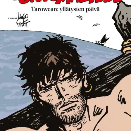
Tuotekuvaus
Suolaisen meren balladi -albumissa lauttaan sidottu Corto Maltese
löytyy ajelehtimasta mereltä Escondidan saaren lähistöltä. Siitä
alkaen miljoonat lukijat ympäri maailman ovat pohtineet, miten hän
oli päätynyt sinne. Mihin rikokseen hän oli saattanut syyllistyä?
Miten Munkki ja Rasputin liittyvät tarinaan? Tarowean: yllätysten
päivä -albumissa mysteeri saa selityksen, kun Corto matkaa
Tasmaniasta Borneoon ja sieltä kohti eteläistä Tyyntämerta ja
yllätysten päivää.
Hugo Prattin (1927-1995) tunnetuin hahmo,
vapautta ja naisia rakastava laivaton merikapteeni Corto Maltese
seikkailee nyt kolmatta kertaa uusien tekijöiden tarinassa.
Espanjalaiskaksikko Juan Diaz Canales (käsikirjoitus) ja Ruben
Pellejero (kuvitus) kuuluu sarjakuvan koviin ammattilaisiin. Yhdessä
he ovat luoneet Prattin tyylille uskollisen mutta silti itsenäisen ja
omalakisen kertomuksen.
Näytä lisää
tuotekuvausta