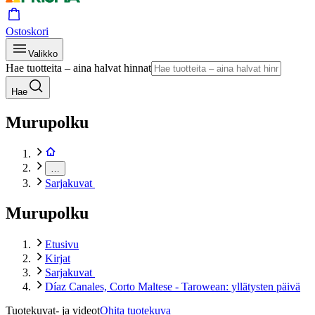
Ostoskori
Valikko
Hae tuotteita – aina halvat hinnat
Hae
Murupolku
…
Sarjakuvat
Murupolku
Etusivu
Kirjat
Sarjakuvat
Díaz Canales, Corto Maltese - Tarowean: yllätysten päivä
Tuotekuvat- ja videot
Ohita tuotekuva