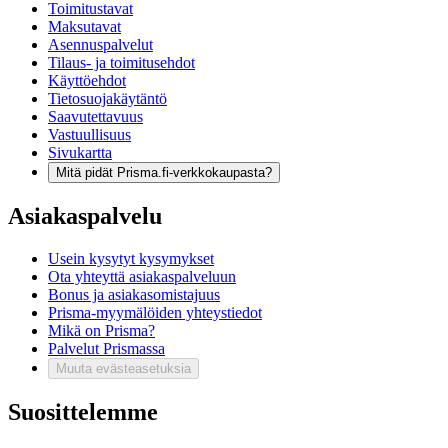
Toimitustavat
Maksutavat
Asennuspalvelut
Tilaus- ja toimitusehdot
Käyttöehdot
Tietosuojakäytäntö
Saavutettavuus
Vastuullisuus
Sivukartta
Mitä pidät Prisma.fi-verkkokaupasta?
Asiakaspalvelu
Usein kysytyt kysymykset
Ota yhteyttä asiakaspalveluun
Bonus ja asiakasomistajuus
Prisma-myymälöiden yhteystiedot
Mikä on Prisma?
Palvelut Prismassa
Muuta evästeasetuksia
Suosittelemme