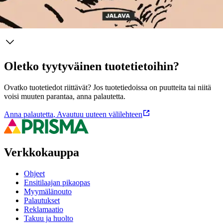
Ominaisuudet
Oletko tyytyväinen tuotetietoihin?
Ovatko tuotetiedot riittävät? Jos tuotetiedoissa on puutteita tai niitä
voisi muuten parantaa, anna palautetta.
Anna palautetta
,
Avautuu uuteen välilehteen
Verkkokauppa
Ohjeet
Ensitilaajan pikaopas
Myymälänouto
Palautukset
Reklamaatio
Takuu ja huolto