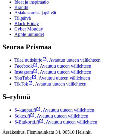
Ideat ja inspiraatio
Brändit
Asiakasomistajapäivät
Tilipäivä
Black Friday
Cyber Monday
Apple-uutuudet
Seuraa Prismaa
Tilaa uutiskirje
,
Avautuu uuteen välilehteen
Facebook
,
Avautuu uuteen välilehteen
Instagram
,
Avautuu uuteen välilehteen
YouTube
,
Avautuu uuteen välilehteen
TikTok
,
Avautuu uuteen välilehteen
S–ryhmä
S–kaupat.fi
,
Avautuu uuteen välilehteen
Sokos.fi
,
Avautuu uuteen välilehteen
S-Etukortti.fi
,
Avautuu uuteen välilehteen
Ässäkeskus, Fleminginkatu 34, 00510 Helsinki