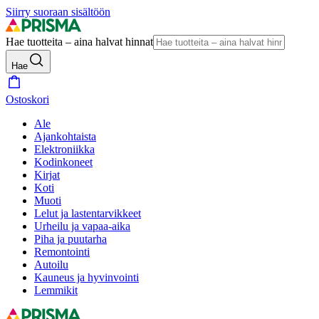
Siirry suoraan sisältöön
Hae tuotteita – aina halvat hinnat
Hae
Ostoskori
Ale
Ajankohtaista
Elektroniikka
Kodinkoneet
Kirjat
Koti
Muoti
Lelut ja lastentarvikkeet
Urheilu ja vapaa-aika
Piha ja puutarha
Remontointi
Autoilu
Kauneus ja hyvinvointi
Lemmikit