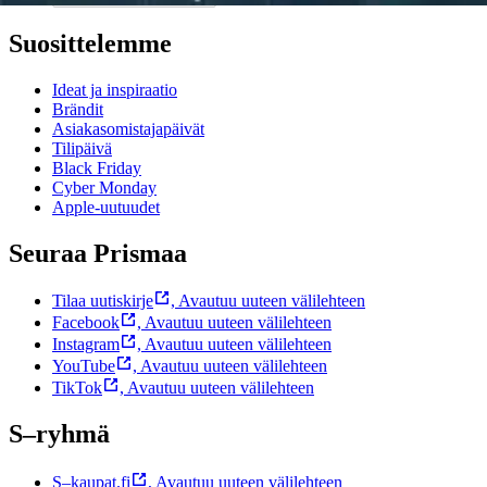
Suosittelemme
Ideat ja inspiraatio
Brändit
Asiakasomistajapäivät
Tilipäivä
Black Friday
Cyber Monday
Apple-uutuudet
Seuraa Prismaa
Tilaa uutiskirje
,
Avautuu uuteen välilehteen
Facebook
,
Avautuu uuteen välilehteen
Instagram
,
Avautuu uuteen välilehteen
YouTube
,
Avautuu uuteen välilehteen
TikTok
,
Avautuu uuteen välilehteen
S–ryhmä
S–kaupat.fi
,
Avautuu uuteen välilehteen