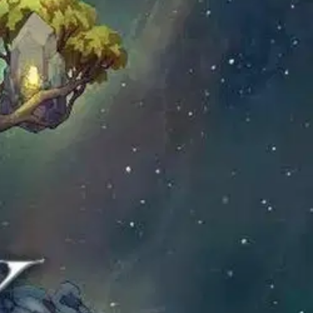
tävänsä joutuvat toinen toistaan tiukempiin tilanteisiin yrittäessään
akin siihen asti, että Magnus ehtii takaisin?