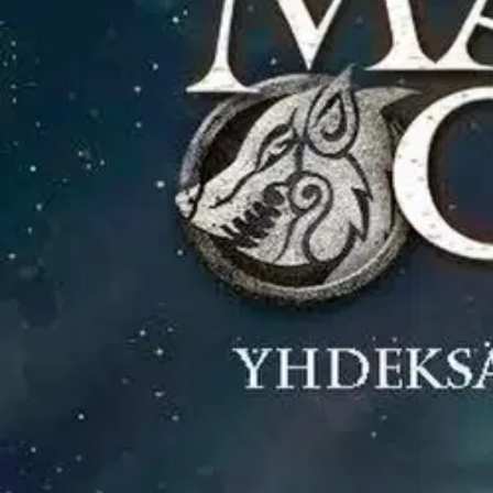
Asiakasomistaja-alennus
-15 %
Avaa kuva suurempana
Karusellin nuolipainikkeet
Otava
Riordan, Yhdeksän maailman s
26,82 €
Asiakasomistajahinta
Hinta ilman S-Etukorttia:
31,55 €
Verkkokaupan hinta
Valitse toimitustapa