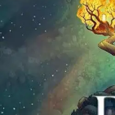
Magnus Chase -sarjasta tutut sankarit palaavat yhdeksässä vauhdikkaa
selvitä tyhmistä jättiläisistä, asioihin sotkeutuvista jumalista ja muis
Ominaisuudet
Oletko tyytyväinen tuotetietoihin?
Ovatko tuotetiedot riittävät? Jos tuotetiedoissa on puutteita tai niitä v
Anna palautetta
,
Avautuu uuteen välilehteen
Verkkokauppa
Ohjeet
Ensitilaajan pikaopas