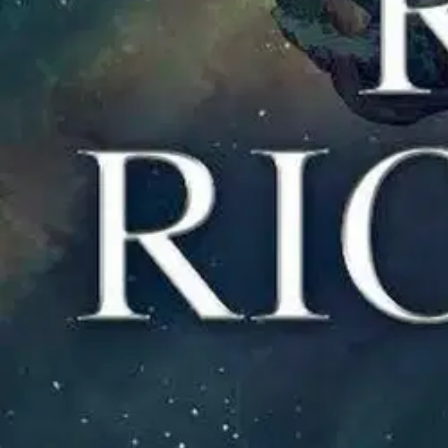
Myymälänouto
Palautukset
Reklamaatio
Takuu ja huolto
Toimitustavat
Maksutavat
Asennuspalvelut
Tilaus- ja toimitusehdot
Käyttöehdot
Tietosuojakäytäntö
Saavutettavuus
Vastuullisuus
Sivukartta
Mitä pidät Prisma.fi-verkkokaupasta?
Asiakaspalvelu
Usein kysytyt kysymykset
Ota yhteyttä asiakaspalveluun
Bonus ja asiakasomistajuus
Prisma-myymälöiden yhteystiedot
Mikä on Prisma?
Palvelut Prismassa
Muuta evästeasetuksia