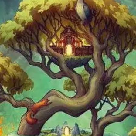
stin pakettiautomaattiin tai palvelupisteesee