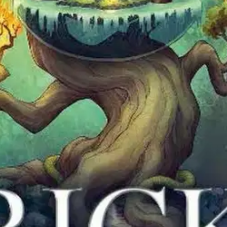
ssa tarinassa. Kun Magnus lomailee serkkunsa Annabethin luona, hänen ys
ta murhanhimoisista olioista. Onnistuvatko he viivyttämään Ragnarökiä ain
oisi muuten parantaa, anna palautetta.