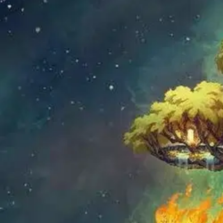
Nouto myymälästä
Toimitus
Ei saatavilla
Ei saatavilla
Ilmainen toimitus yli 100 €:n tilauksille Po
Etu ei koske Suuri‑lisäpalvelulla toimitettavia tuotteita.
Tarkista myymäläsaatavuus
Ei saatavilla
Tuotekuvaus