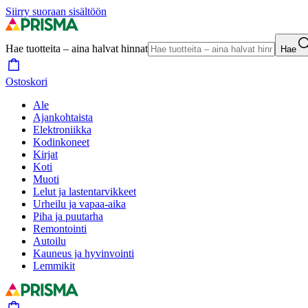
Siirry suoraan sisältöön
Hae tuotteita – aina halvat hinnat
Hae
Ostoskori
Ale
Ajankohtaista
Elektroniikka
Kodinkoneet
Kirjat
Koti
Muoti
Lelut ja lastentarvikkeet
Urheilu ja vapaa-aika
Piha ja puutarha
Remontointi
Autoilu
Kauneus ja hyvinvointi
Lemmikit