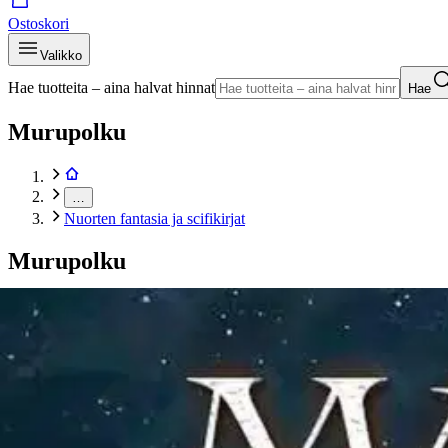
Ostoskori
Valikko
Hae tuotteita – aina halvat hinnat
Hae
Murupolku
…
Nuorten fantasia ja scifikirjat
Murupolku
Etusivu
Kirjat
Nuortenkirjat
Nuorten fantasia ja scifikirjat
Riordan, Yhdeksän maailman sankarit
Tuotekuvat- ja videot
Ohita tuotekuva