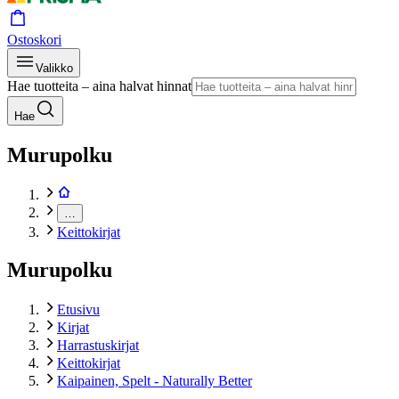
Ostoskori
Valikko
Hae tuotteita – aina halvat hinnat
Hae
Murupolku
…
Keittokirjat
Murupolku
Etusivu
Kirjat
Harrastuskirjat
Keittokirjat
Kaipainen, Spelt - Naturally Better