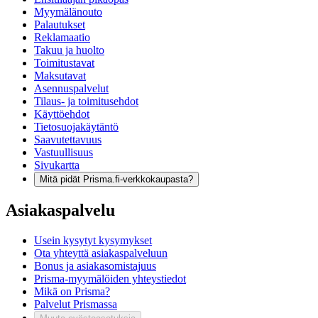
Myymälänouto
Palautukset
Reklamaatio
Takuu ja huolto
Toimitustavat
Maksutavat
Asennuspalvelut
Tilaus- ja toimitusehdot
Käyttöehdot
Tietosuojakäytäntö
Saavutettavuus
Vastuullisuus
Sivukartta
Mitä pidät Prisma.fi-verkkokaupasta?
Asiakaspalvelu
Usein kysytyt kysymykset
Ota yhteyttä asiakaspalveluun
Bonus ja asiakasomistajuus
Prisma-myymälöiden yhteystiedot
Mikä on Prisma?
Palvelut Prismassa