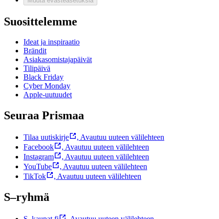
Muuta evästeasetuksia
Suosittelemme
Ideat ja inspiraatio
Brändit
Asiakasomistajapäivät
Tilipäivä
Black Friday
Cyber Monday
Apple-uutuudet
Seuraa Prismaa
Tilaa uutiskirje
,
Avautuu uuteen välilehteen
Facebook
,
Avautuu uuteen välilehteen
Instagram
,
Avautuu uuteen välilehteen
YouTube
,
Avautuu uuteen välilehteen
TikTok
,
Avautuu uuteen välilehteen
S–ryhmä
S–kaupat.fi
,
Avautuu uuteen välilehteen