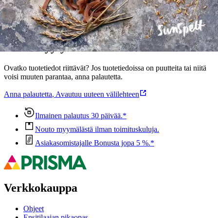
Ominaisuudet
Oletko tyytyväinen tuotetietoihin?
Ovatko tuotetiedot riittävät? Jos tuotetiedoissa on puutteita tai niitä
voisi muuten parantaa, anna palautetta.
Anna palautetta
,
Avautuu uuteen välilehteen
Ilmainen palautus 30 päivää.*
Nouto myymälästä ilman toimituskuluja.
Asiakasomistajalle Bonusta jopa 5 %.*
Verkkokauppa
Ohjeet
Ensitilaajan pikaopas