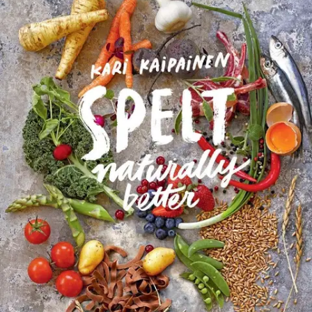
Tarkista myymäläsaatavuus
Ei saatavilla
Tuotekuvaus
What delicacies can be made from spelt? This book brings you
recipes for all occasions! Take advantage of fresh ingredients in
season and the healthy spelt for tasty and good food! This book
offers you a fresh and modern standpoint to the everyday use of
Finnish super food. The recipes are collected from esteemed Finnish
professional chefs and renowned foodies.