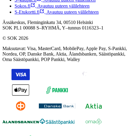
Sokos.fi
,
Avautuu uuteen välilehteen
S-Etukortti.fi
,
Avautuu uuteen välilehteen
Ässäkeskus, Fleminginkatu 34, 00510 Helsinki
SOK PL1 00088 S–RYHMÄ,
Y–tunnus 0116323–1
© SOK 2026
Maksutavat
:
Visa, MasterCard, MobilePay, Apple Pay, S-Pankki,
Nordea, OP, Danske Bank, Aktia, Ålandsbanken, Säästöpankki,
Oma Säästöpankki, POP Pankki, Walley