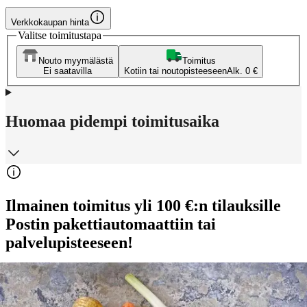
Verkkokaupan hinta
Valitse toimitustapa
Nouto myymälästä
Toimitus
Ei saatavilla
Kotiin tai noutopisteeseen
Alk. 0 €
Huomaa pidempi toimitusaika
Ilmainen toimitus yli 100 €:n tilauksille
Postin pakettiautomaattiin tai
palvelupisteeseen!
Etu ei koske Suuri‑lisäpalvelulla toimitettavia tuotteita.