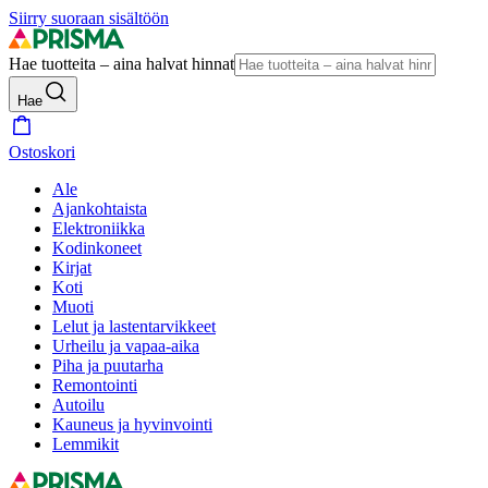
Siirry suoraan sisältöön
Hae tuotteita – aina halvat hinnat
Hae
Ostoskori
Ale
Ajankohtaista
Elektroniikka
Kodinkoneet
Kirjat
Koti
Muoti
Lelut ja lastentarvikkeet
Urheilu ja vapaa-aika
Piha ja puutarha
Remontointi
Autoilu
Kauneus ja hyvinvointi
Lemmikit