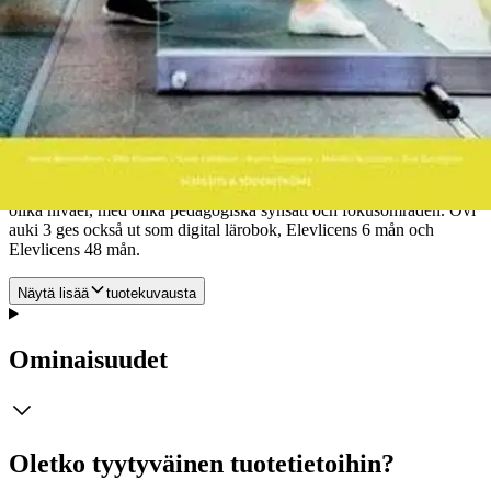
återkommer två typer av tipsrutor: SANASEPPÄ och
TEKSTITAITURI. SANASEPPÄ ger konkreta tips och regler för
böjning, ordbildning och annan grammatik. TEKSTITAITURI
fokuserar textgenrer, hur man först tar sig an en text och
genremedvetet skrivande. Bak i boken finns en alfabetisk
ordförteckning finska-svenska med böjningsformer för de ord som
presenteras i boken.Längst bak i boken finns lärandemålen för
självutvärdering - man fyller i dem i början och slutet av kursen.
Med serien Ovi auki kan läraren lätt planera sin undervisning i
finska. Det mångsidiga innehållet ger möjlighet till undervisning på
olika nivåer, med olika pedagogiska synsätt och fokusområden. Ovi
auki 3 ges också ut som digital lärobok, Elevlicens 6 mån och
Elevlicens 48 mån.
Näytä lisää
tuotekuvausta
Ominaisuudet
Oletko tyytyväinen tuotetietoihin?