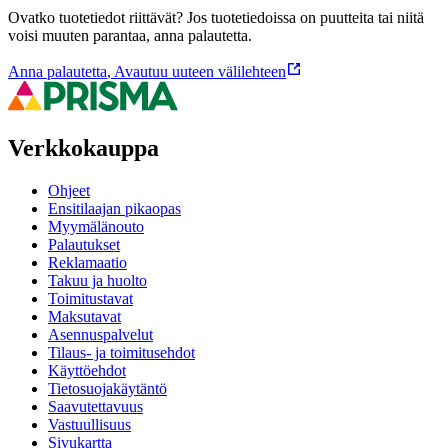
Ovatko tuotetiedot riittävät? Jos tuotetiedoissa on puutteita tai niitä
voisi muuten parantaa, anna palautetta.
Anna palautetta
,
Avautuu uuteen välilehteen
Verkkokauppa
Ohjeet
Ensitilaajan pikaopas
Myymälänouto
Palautukset
Reklamaatio
Takuu ja huolto
Toimitustavat
Maksutavat
Asennuspalvelut
Tilaus- ja toimitusehdot
Käyttöehdot
Tietosuojakäytäntö
Saavutettavuus
Vastuullisuus
Sivukartta