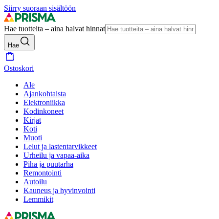
Siirry suoraan sisältöön
Hae tuotteita – aina halvat hinnat
Hae
Ostoskori
Ale
Ajankohtaista
Elektroniikka
Kodinkoneet
Kirjat
Koti
Muoti
Lelut ja lastentarvikkeet
Urheilu ja vapaa-aika
Piha ja puutarha
Remontointi
Autoilu
Kauneus ja hyvinvointi
Lemmikit