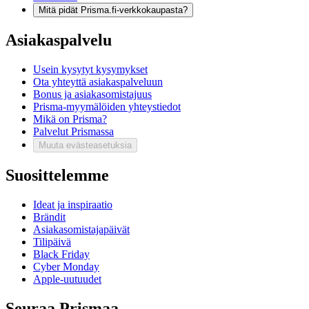
Mitä pidät Prisma.fi-verkkokaupasta?
Asiakaspalvelu
Usein kysytyt kysymykset
Ota yhteyttä asiakaspalveluun
Bonus ja asiakasomistajuus
Prisma-myymälöiden yhteystiedot
Mikä on Prisma?
Palvelut Prismassa
Muuta evästeasetuksia
Suosittelemme
Ideat ja inspiraatio
Brändit
Asiakasomistajapäivät
Tilipäivä
Black Friday
Cyber Monday
Apple-uutuudet
Seuraa Prismaa