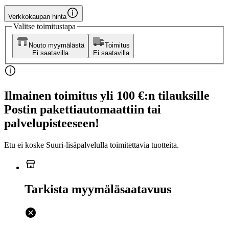
Verkkokaupan hinta
Valitse toimitustapa
Nouto myymälästä
Toimitus
Ei saatavilla
Ei saatavilla
Ilmainen toimitus yli 100 €:n tilauksille
Postin pakettiautomaattiin tai
palvelupisteeseen!
Etu ei koske Suuri‑lisäpalvelulla toimitettavia tuotteita.
Tarkista myymäläsaatavuus