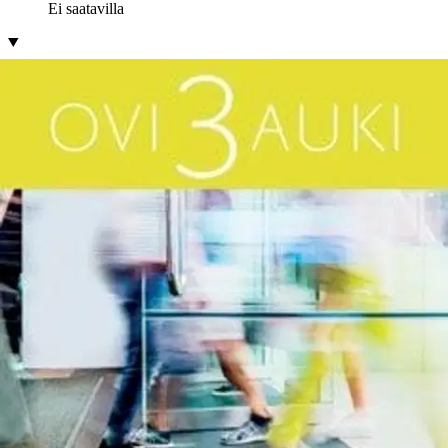
Ei saatavilla
Tuotekuvaus
Ovi auki 3 är den tredje kursen i en ny läroboksserie för gymnasiet i
A-finska (GLP2016). Varje kursbok innehåller texter och uppgifter
uppdelade i tre tematiska avsnitt, JAKSO 1-3. I Ovi auki 3 är
temaområdena Teknik, Konsumtion och Handel. I början av varje
JAKSO finns lärandemål för avsnittet. Lärandemålen finns på tre
nivåer och hjälper dig hitta din egen kunskapsnivå och målnivå.
Bekanta dig därför först med målen och välj därefter vad du ska
fokusera på.
I varje JAKSO finns fem steg eller delområden:1)
ALKU - Bygg grunden och se helheten2) SANOJA - Utvidga och
förstärk ordförrådet3) TILANTEITA - Träna muntliga situationer4)
TIETOA - Läs och fördjupa dig i sak, text och språk5) TAITOA -
Utmana dina kunskaper skriftligt eller muntligtEleverna börjar med
ALKU och därefter väljer man de steg och delområden som man
vill och behöver fokusera på. Grammatiken finns samlad bak i
boken, i RAKENTEET. Där finns både förklaringar och övningar.
Kurs 3 fokuserar på infinitiv och particip. I JAKSO-delarna