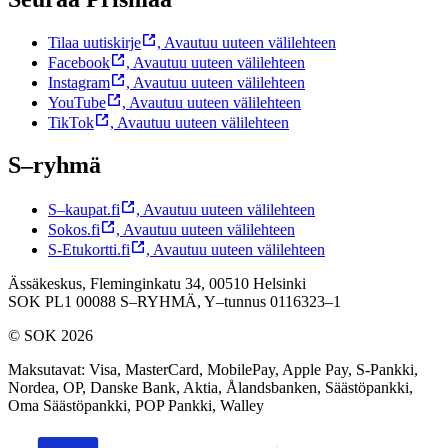
Tilaa uutiskirje
,
Avautuu uuteen välilehteen
Facebook
,
Avautuu uuteen välilehteen
Instagram
,
Avautuu uuteen välilehteen
YouTube
,
Avautuu uuteen välilehteen
TikTok
,
Avautuu uuteen välilehteen
S–ryhmä
S–kaupat.fi
,
Avautuu uuteen välilehteen
Sokos.fi
,
Avautuu uuteen välilehteen
S-Etukortti.fi
,
Avautuu uuteen välilehteen
Ässäkeskus, Fleminginkatu 34, 00510 Helsinki
SOK PL1 00088 S–RYHMÄ,
Y–tunnus 0116323–1
© SOK 2026
Maksutavat
:
Visa, MasterCard, MobilePay, Apple Pay, S-Pankki,
Nordea, OP, Danske Bank, Aktia, Ålandsbanken, Säästöpankki,
Oma Säästöpankki, POP Pankki, Walley