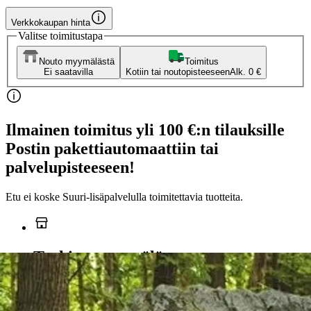
Verkkokaupan hinta
Valitse toimitustapa
Nouto myymälästä
Toimitus
Ei saatavilla
Kotiin tai noutopisteeseen
Alk. 0 €
Ilmainen toimitus yli 100 €:n tilauksille
Postin pakettiautomaattiin tai
palvelupisteeseen!
Etu ei koske Suuri‑lisäpalvelulla toimitettavia tuotteita.
Tarkista myymäläsaatavuus