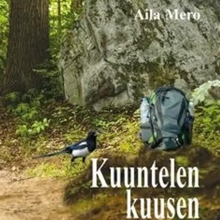
Ei saatavilla
Tuotekuvaus
Haaveilua Otin käteeni päivänkakkaran ja puhkesin itkuun onnesta.
Vain Suomessa, vain tällä mäellä ja minun polullani voi olla näin
täydellisiä päivänkakkaroita! Harakka lennähti siihen jostain ja
räksätti 'no mitäs aiot tehdä kukkaselle?'
Minä aion kirjoittaa tästä runon, sanoin.
Kas kun et kokonaista runokirjaa, nauroi harakka ja lensi pois.
Otin kulauksen taikajuomaa, jota minulla oli Björn Borg-
merkkisessä repussa. Istuin kivelle repun viereen. Toisessa kädessä
päivänkakkara, toisessa pullollinen taikajuomaa. Olin niin kiitollinen
harakalle! Tästä alkaisi runojen sarja kirjaksi asti.
Ominaisuudet