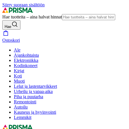
Siirry suoraan sisältöön
Hae tuotteita – aina halvat hinnat
Hae
Ostoskori
Ale
Ajankohtaista
Elektroniikka
Kodinkoneet
Kirjat
Koti
Muoti
Lelut ja lastentarvikkeet
Urheilu ja vapaa-aika
Piha ja puutarha
Remontointi
Autoilu
Kauneus ja hyvinvointi
Lemmikit