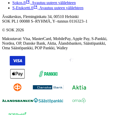
Sokos.fi
,
Avautuu uuteen välilehteen
S-Etukortti.fi
,
Avautuu uuteen välilehteen
Ässäkeskus, Fleminginkatu 34, 00510 Helsinki
SOK PL1 00088 S–RYHMÄ,
Y–tunnus 0116323–1
© SOK 2026
Maksutavat
:
Visa, MasterCard, MobilePay, Apple Pay, S-Pankki,
Nordea, OP, Danske Bank, Aktia, Ålandsbanken, Säästöpankki,
Oma Säästöpankki, POP Pankki, Walley