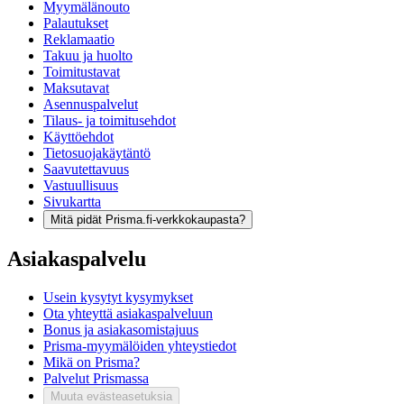
Myymälänouto
Palautukset
Reklamaatio
Takuu ja huolto
Toimitustavat
Maksutavat
Asennuspalvelut
Tilaus- ja toimitusehdot
Käyttöehdot
Tietosuojakäytäntö
Saavutettavuus
Vastuullisuus
Sivukartta
Mitä pidät Prisma.fi-verkkokaupasta?
Asiakaspalvelu
Usein kysytyt kysymykset
Ota yhteyttä asiakaspalveluun
Bonus ja asiakasomistajuus
Prisma-myymälöiden yhteystiedot
Mikä on Prisma?
Palvelut Prismassa
Muuta evästeasetuksia