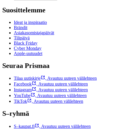
Suosittelemme
Ideat ja inspiraatio
Brändit
Asiakasomistajapäivät
Tilipäivä
Black Friday
Cyber Monday
Apple-uutuudet
Seuraa Prismaa
Tilaa uutiskirje
,
Avautuu uuteen välilehteen
Facebook
,
Avautuu uuteen välilehteen
Instagram
,
Avautuu uuteen välilehteen
YouTube
,
Avautuu uuteen välilehteen
TikTok
,
Avautuu uuteen välilehteen
S–ryhmä
S–kaupat.fi
,
Avautuu uuteen välilehteen