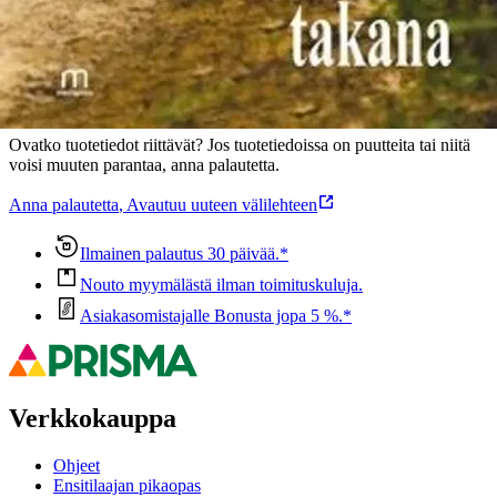
Oletko tyytyväinen tuotetietoihin?
Ovatko tuotetiedot riittävät? Jos tuotetiedoissa on puutteita tai niitä
voisi muuten parantaa, anna palautetta.
Anna palautetta
,
Avautuu uuteen välilehteen
Ilmainen palautus 30 päivää.*
Nouto myymälästä ilman toimituskuluja.
Asiakasomistajalle Bonusta jopa 5 %.*
Verkkokauppa
Ohjeet
Ensitilaajan pikaopas