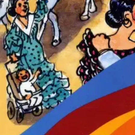
Cometa 2 -tekstikirja on jatkoa alakoulun A1- ja A2-espanjan kirjalle
sanat, joten opinnot voi vaihtoehtoisesti aloittaa vasta 2. kirjasta. K
Meksikossa. Sarjaan kuuluu myös tehtäväkirja sekä verkossa oleva opet
Ominaisuudet
Oletko tyytyväinen tuotetietoihin?
Ovatko tuotetiedot riittävät? Jos tuotetiedoissa on puutteita tai niitä v
Anna palautetta
,
Avautuu uuteen välilehteen
Ilmainen palautus 30 päivää.*
Nouto myymälästä ilman toimituskuluja.
Asiakasomistajalle Bonusta jopa 5 %.*