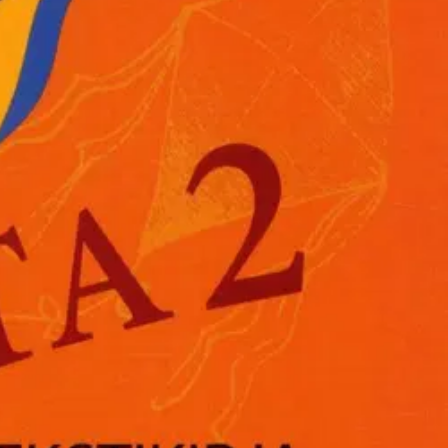
piin. Sanastossa ovat mukana myös Cometa 1 -kirjassa esiintyneet
stutaan espanjankielisen maailman juhlaperinteisiin ja käydään