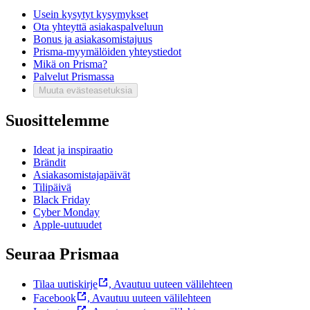
Usein kysytyt kysymykset
Ota yhteyttä asiakaspalveluun
Bonus ja asiakasomistajuus
Prisma-myymälöiden yhteystiedot
Mikä on Prisma?
Palvelut Prismassa
Muuta evästeasetuksia
Suosittelemme
Ideat ja inspiraatio
Brändit
Asiakasomistajapäivät
Tilipäivä
Black Friday
Cyber Monday
Apple-uutuudet
Seuraa Prismaa
Tilaa uutiskirje
,
Avautuu uuteen välilehteen
Facebook
,
Avautuu uuteen välilehteen