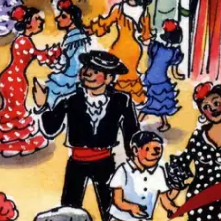
stin pakettiautomaattiin tai palvelupisteesee