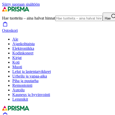
Siirry suoraan sisältöön
Hae tuotteita – aina halvat hinnat
Hae
Ostoskori
Ale
Ajankohtaista
Elektroniikka
Kodinkoneet
Kirjat
Koti
Muoti
Lelut ja lastentarvikkeet
Urheilu ja vapaa-aika
Piha ja puutarha
Remontointi
Autoilu
Kauneus ja hyvinvointi
Lemmikit