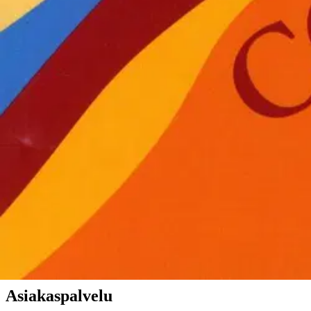
Verkkokauppa
Ohjeet
Ensitilaajan pikaopas
Myymälänouto
Palautukset
Reklamaatio
Takuu ja huolto
Toimitustavat
Maksutavat
Asennuspalvelut
Tilaus- ja toimitusehdot
Käyttöehdot
Tietosuojakäytäntö
Saavutettavuus
Vastuullisuus
Sivukartta
Mitä pidät Prisma.fi-verkkokaupasta?
Asiakaspalvelu