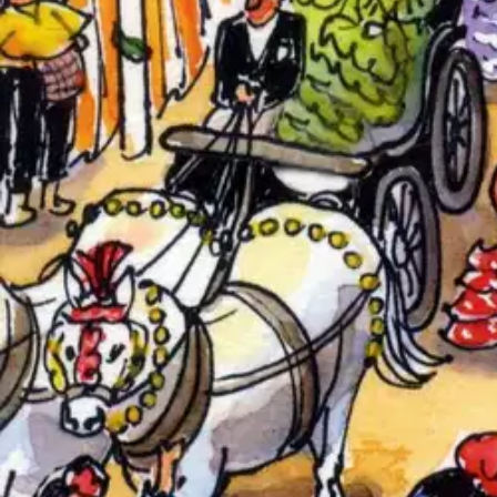
Nouto myymälästä
Toimitus
Ei saatavilla
Kotiin tai noutopisteeseen
Alk. 0 €
Ilmainen toimitus yli 100 €:n tilauksille Po
Etu ei koske Suuri‑lisäpalvelulla toimitettavia tuotteita.
Tarkista myymäläsaatavuus
Ei saatavilla
Tuotekuvaus