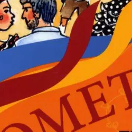
 Cometa 1. Kirjassa keskitytään viestinnän kannalta keskeiseen kieliop
irjassa käsitellään arjen perussanastoa, opitaan kertomaan Suomesta, tutu
tajan aineisto äänitteineen.
oisi muuten parantaa, anna palautetta.