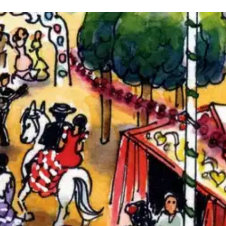
 pitkän espanjan tekstikirja