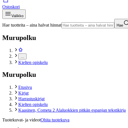
Ostoskori
Valikko
Hae tuotteita – aina halvat hinnat
Hae
Murupolku
…
Kielten opiskelu
Murupolku
Etusivu
Kirjat
Harrastuskirjat
Kielten opiskelu
Kaasinen, Cometa 2 Alaluokkien pitkän espanjan tekstikirja
Tuotekuvat- ja videot
Ohita tuotekuva