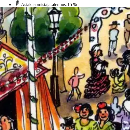
Asiakasomistaja-alennus
-15 %
Avaa kuva suurempana
Karusellin nuolipainikkeet
Opetushallitus
Kaasinen, Cometa 2 Alaluokkien
35,74 €
Asiakasomistajahinta
Hinta ilman S-Etukorttia:
42,05 €
Verkkokaupan hinta
Valitse toimitustapa