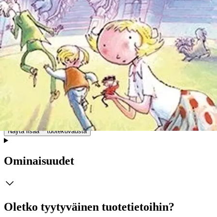
takaisin! Hän on vieläkin yhtä pieni, eikä hän vieläkään osaa tiu
´uttaa kovin hyvin. Seikkailla Wiplala kyllä osaa. Sen tietävät myös
herra Blom, Johannes ja Nella Della. Kirjassa Wiplala palaa wiplala
lähtee isä Blomin kanssa tämän työpaikalle soppatehtaalle. Siellä
kaikki menee alusta asti pieleen. Johtaja muuttuu koiraksi! Eikä
Wiplala osaa tiu´uttaa koiraa enää takaisin johtajaksi. Mitä nyt
tehdään? Wiplala ja Wiplalan paluu vievät lukijan taikuuden
maailmaan, jossa tiuuttaminen eli taikominen saattaa toisinaan
mennä kovasti pieleen. Wiplalaa voisi kuvailla taikovaksi Selma
Lagerlöfin Peukaloiseksi tai J. K. Rowlingin Harry Potter -kirjoista
tutuksi tulleeksi, epäonniseksi Neville Longbottomiksi.
Marraskuussa 2014 Wiplala nähtiin eri puolilla maailmaa myös
valkokankaalla ohjaaja Tim Oliehoekin ansiosta.
Näytä lisää
tuotekuvausta
Ominaisuudet
Oletko tyytyväinen tuotetietoihin?