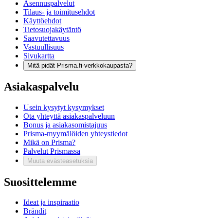
Asennuspalvelut
Tilaus- ja toimitusehdot
Käyttöehdot
Tietosuojakäytäntö
Saavutettavuus
Vastuullisuus
Sivukartta
Mitä pidät Prisma.fi-verkkokaupasta?
Asiakaspalvelu
Usein kysytyt kysymykset
Ota yhteyttä asiakaspalveluun
Bonus ja asiakasomistajuus
Prisma-myymälöiden yhteystiedot
Mikä on Prisma?
Palvelut Prismassa
Muuta evästeasetuksia
Suosittelemme
Ideat ja inspiraatio
Brändit