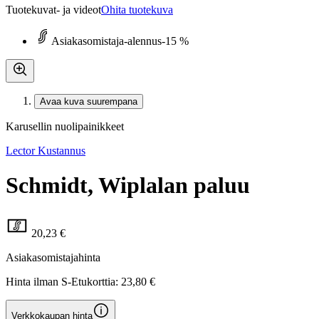
Tuotekuvat- ja videot
Ohita tuotekuva
Asiakasomistaja-alennus
-15 %
Avaa kuva suurempana
Karusellin nuolipainikkeet
Lector Kustannus
Schmidt, Wiplalan paluu
20,23 €
Asiakasomistajahinta
Hinta ilman S-Etukorttia:
23,80 €
Verkkokaupan hinta