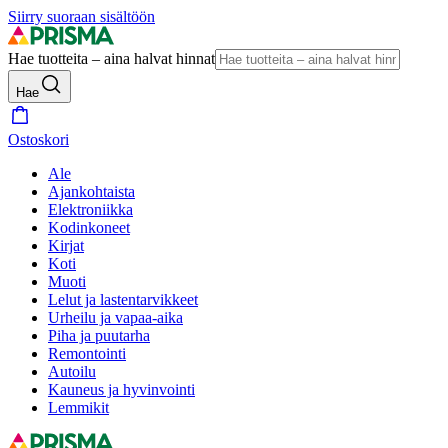
Siirry suoraan sisältöön
Hae tuotteita – aina halvat hinnat
Hae
Ostoskori
Ale
Ajankohtaista
Elektroniikka
Kodinkoneet
Kirjat
Koti
Muoti
Lelut ja lastentarvikkeet
Urheilu ja vapaa-aika
Piha ja puutarha
Remontointi
Autoilu
Kauneus ja hyvinvointi
Lemmikit