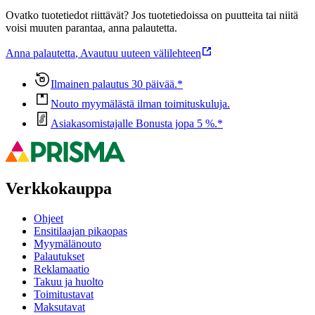
Ovatko tuotetiedot riittävät? Jos tuotetiedoissa on puutteita tai niitä
voisi muuten parantaa, anna palautetta.
Anna palautetta
,
Avautuu uuteen välilehteen
Ilmainen palautus 30 päivää.*
Nouto myymälästä ilman toimituskuluja.
Asiakasomistajalle Bonusta jopa 5 %.*
Verkkokauppa
Ohjeet
Ensitilaajan pikaopas
Myymälänouto
Palautukset
Reklamaatio
Takuu ja huolto
Toimitustavat
Maksutavat