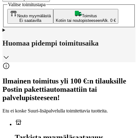
Valitse toimitustapa
Nouto myymälästä
Toimitus
Ei saatavilla
Kotiin tai noutopisteeseen
Alk. 0 €
Huomaa pidempi toimitusaika
Ilmainen toimitus yli 100 €:n tilauksille
Postin pakettiautomaattiin tai
palvelupisteeseen!
Etu ei koske Suuri‑lisäpalvelulla toimitettavia tuotteita.
Tarkista myymäläsaatavuus