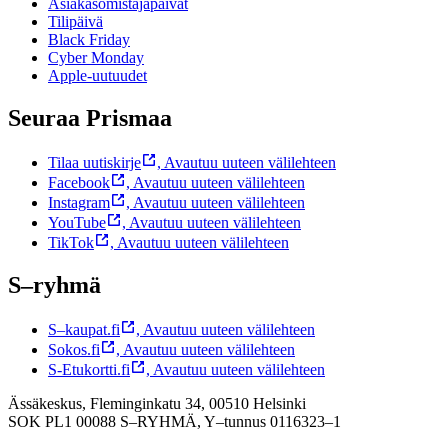
Asiakasomistajapäivät
Tilipäivä
Black Friday
Cyber Monday
Apple-uutuudet
Seuraa Prismaa
Tilaa uutiskirje
,
Avautuu uuteen välilehteen
Facebook
,
Avautuu uuteen välilehteen
Instagram
,
Avautuu uuteen välilehteen
YouTube
,
Avautuu uuteen välilehteen
TikTok
,
Avautuu uuteen välilehteen
S–ryhmä
S–kaupat.fi
,
Avautuu uuteen välilehteen
Sokos.fi
,
Avautuu uuteen välilehteen
S-Etukortti.fi
,
Avautuu uuteen välilehteen
Ässäkeskus, Fleminginkatu 34, 00510 Helsinki
SOK PL1 00088 S–RYHMÄ,
Y–tunnus 0116323–1