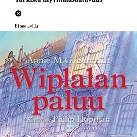
Ei saatavilla
Tuotekuvaus
Tervetuloa Wiplalan maailmaan! Wiplalan ensimmäinen
hollanninkielinen painos julkaistiin jo vuonna 1957 Jenny
Dalenoordin kuvittamana. Lector Kustannuksen julkaisema, kirjan
38. painos ilmestyi Alankomaissa vuonna 2007, ja sen kuvittajana
toimi Philip Hopman. Kirjan pääosassa on pieni mies. Ei mikään
haltija, vaan wiplala. Ja sen nimikin on Wiplala. Wiplala osaa tiu
´uttaa, eli taikoa, mutta usein hän unohtaa, miten saisi tiuutettua asiat
taas normaaleiksi.
Jännittävä seikkailu alkaa, kun Wiplala tiu´uttaa
koko Blomin perheen itsensä kokoiseksi. Wiplalan paluu (Wiplala
weer) ilmestyi Alankomaissa vuonna 1962. Lectorin julkaisema kirja
perustuu vuonna 2009 julkaistuun 26. painokseen, jonka kuvittajana
oli edellisen kirjankin kuvittanut Philip Hopman. Wiplala on tullut