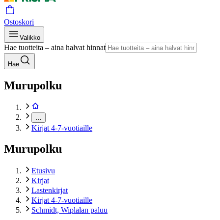
Ostoskori
Valikko
Hae tuotteita – aina halvat hinnat
Hae
Murupolku
…
Kirjat 4-7-vuotiaille
Murupolku
Etusivu
Kirjat
Lastenkirjat
Kirjat 4-7-vuotiaille
Schmidt, Wiplalan paluu