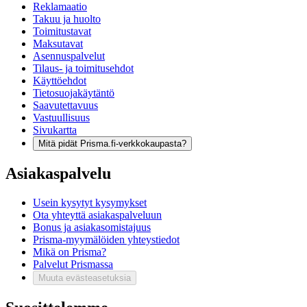
Reklamaatio
Takuu ja huolto
Toimitustavat
Maksutavat
Asennuspalvelut
Tilaus- ja toimitusehdot
Käyttöehdot
Tietosuojakäytäntö
Saavutettavuus
Vastuullisuus
Sivukartta
Mitä pidät Prisma.fi-verkkokaupasta?
Asiakaspalvelu
Usein kysytyt kysymykset
Ota yhteyttä asiakaspalveluun
Bonus ja asiakasomistajuus
Prisma-myymälöiden yhteystiedot
Mikä on Prisma?
Palvelut Prismassa
Muuta evästeasetuksia