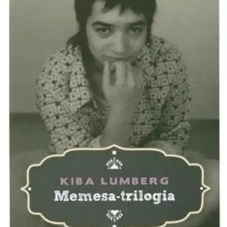
Etu ei koske Suuri‑lisäpalvelulla toimitettavia tuotteita.
Tarkista myymäläsaatavuus
Ei saatavilla
Tuotekuvaus
Suomalaisen romanitytön kasvutarina yhteisön kahleista vapauteen.
Memesasta sukeutuu taiteilija, joka asettuu rohkeasti heimoaan ja
yhteiskunnan ennakkoluuluja vastaan. Trilogia on ensimmäinen
suomalaisen romaninaisen näkökulmasta kerrottu romanikulttuurin
kuvaus. Kiba Lumberg on räväkkä kertoja, joka seisoo
ihmisoikeuksien puolustajien eturivissä. Tämä teos sisältää romaanit
Musta perhonen, Repaleiset siivet ja Samettiyö.