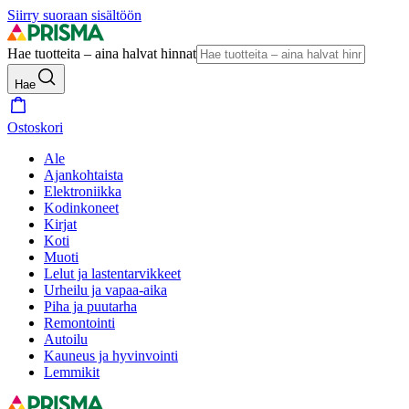
Siirry suoraan sisältöön
Hae tuotteita – aina halvat hinnat
Hae
Ostoskori
Ale
Ajankohtaista
Elektroniikka
Kodinkoneet
Kirjat
Koti
Muoti
Lelut ja lastentarvikkeet
Urheilu ja vapaa-aika
Piha ja puutarha
Remontointi
Autoilu
Kauneus ja hyvinvointi
Lemmikit