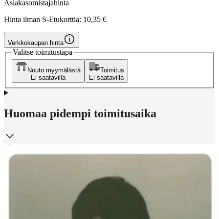
Asiakasomistajahinta
Hinta ilman S-Etukorttia:
10,35 €
Verkkokaupan hinta
Valitse toimitustapa
Nouto myymälästä
Toimitus
Ei saatavilla
Ei saatavilla
Huomaa pidempi toimitusaika
Ilmainen toimitus yli 100 €:n tilauksille
Postin pakettiautomaattiin tai
palvelupisteeseen!