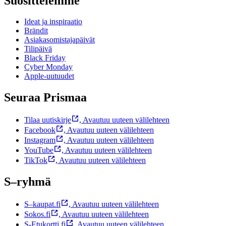
Suosittelemme
Ideat ja inspiraatio
Brändit
Asiakasomistajapäivät
Tilipäivä
Black Friday
Cyber Monday
Apple-uutuudet
Seuraa Prismaa
Tilaa uutiskirje
,
Avautuu uuteen välilehteen
Facebook
,
Avautuu uuteen välilehteen
Instagram
,
Avautuu uuteen välilehteen
YouTube
,
Avautuu uuteen välilehteen
TikTok
,
Avautuu uuteen välilehteen
S–ryhmä
S–kaupat.fi
,
Avautuu uuteen välilehteen
Sokos.fi
,
Avautuu uuteen välilehteen
S-Etukortti.fi
,
Avautuu uuteen välilehteen