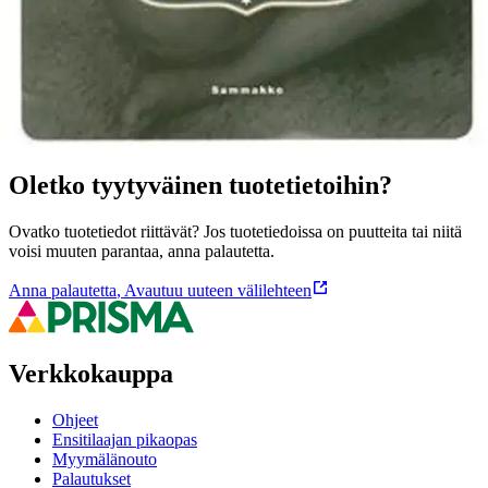
Ominaisuudet
Oletko tyytyväinen tuotetietoihin?
Ovatko tuotetiedot riittävät? Jos tuotetiedoissa on puutteita tai niitä
voisi muuten parantaa, anna palautetta.
Anna palautetta
,
Avautuu uuteen välilehteen
Verkkokauppa
Ohjeet
Ensitilaajan pikaopas
Myymälänouto
Palautukset