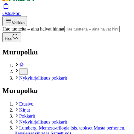
Ostoskori
Valikko
Hae tuotteita – aina halvat hinnat
Hae
Murupolku
…
Nykykirjallisuus pokkarit
Murupolku
Etusivu
Kirjat
Pokkarit
Nykykirjallisuus pokkarit
Lumberg, Memesa-trilogia (sis. teokset Musta perhonen,
Repaleiset siivet ja Samettiyö)