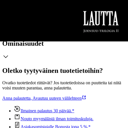
todellisuutta, jota riivaa kaiken liiallinen läsnäolo, puute, jota
kutsumme minäksi. LAUTTA on itsenäisistä teoksista koostuvan
Joensuu-trilogian toinen osa.
Näytä lisää
tuotekuvausta
Ominaisuudet
Oletko tyytyväinen tuotetietoihin?
Ovatko tuotetiedot riittävät? Jos tuotetiedoissa on puutteita tai niitä
voisi muuten parantaa, anna palautetta.
Anna palautetta
,
Avautuu uuteen välilehteen
Ilmainen palautus 30 päivää.*
Nouto myymälästä ilman toimituskuluja.
Asiakasomistajalle Bonusta jopa 5 %.*