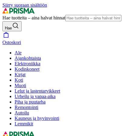
Siirry suoraan sisältöön
Hae tuotteita – aina halvat hinnat
Hae
Ostoskori
Ale
Ajankohtaista
Elektroniikka
Kodinkoneet
Kirjat
Koti
Muoti
Lelut ja lastentarvikkeet
Urheilu ja vapaa-aika
Piha ja puutarha
Remontointi
Autoilu
Kauneus ja hyvinvointi
Lemmikit