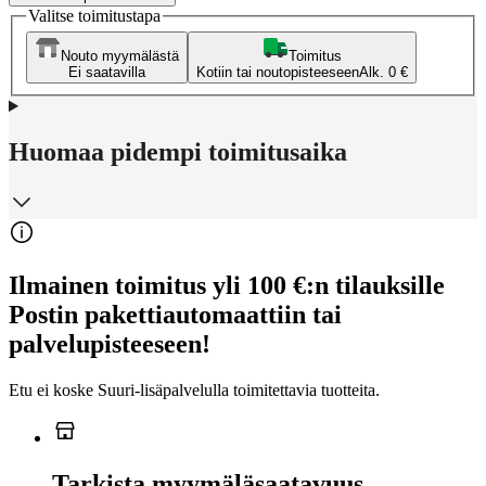
Valitse toimitustapa
Nouto myymälästä
Toimitus
Ei saatavilla
Kotiin tai noutopisteeseen
Alk. 0 €
Huomaa pidempi toimitusaika
Ilmainen toimitus yli 100 €:n tilauksille
Postin pakettiautomaattiin tai
palvelupisteeseen!
Etu ei koske Suuri‑lisäpalvelulla toimitettavia tuotteita.
Tarkista myymäläsaatavuus