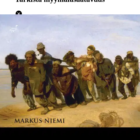
Ei saatavilla
Tuotekuvaus
"Jostain, helvetistä ehkä, huokuu murhaavaa himoa joka valuu
meihin kaikkiin aivan normaalina tajuttavana asiana; me
kääntelemme sitä edestakaisin dialogeissa jotka ovat vähitellen
kadonneet muististani. Viha tuo täyteyden ja rauhan ja hiljaisuuden.
Mikä syksy se taas olikaan, loputon ja mädänhajuinen vetäytyminen,
Jumalan tuomio oksennuksillemme - ja kaikki kelluu yhdessä jotakin
kohti, en tiedä mitä." Intensiivinen, neuroottinen, epäkorrekti.
Purkauksenomainen pienoisromaani ihmisen halusta paljastaa ja
tulla paljastetuksi. Kertomus yhteisöistä ja yhteiskunnasta,
rakkauden pakahduttavasta väkivallasta, politiikasta, kapitalismista.
LAUTTA on ruumiillistunutta hurjuutta, täydellistä
puolueettomuuden ja viileän objektiivisuuden puutetta. Se on