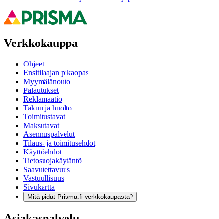
Verkkokauppa
Ohjeet
Ensitilaajan pikaopas
Myymälänouto
Palautukset
Reklamaatio
Takuu ja huolto
Toimitustavat
Maksutavat
Asennuspalvelut
Tilaus- ja toimitusehdot
Käyttöehdot
Tietosuojakäytäntö
Saavutettavuus
Vastuullisuus
Sivukartta
Mitä pidät Prisma.fi-verkkokaupasta?
Asiakaspalvelu