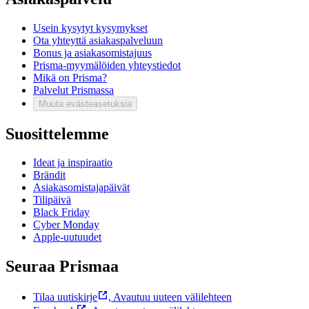
Usein kysytyt kysymykset
Ota yhteyttä asiakaspalveluun
Bonus ja asiakasomistajuus
Prisma-myymälöiden yhteystiedot
Mikä on Prisma?
Palvelut Prismassa
Muuta evästeasetuksia
Suosittelemme
Ideat ja inspiraatio
Brändit
Asiakasomistajapäivät
Tilipäivä
Black Friday
Cyber Monday
Apple-uutuudet
Seuraa Prismaa
Tilaa uutiskirje
,
Avautuu uuteen välilehteen