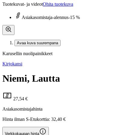
Tuotekuvat- ja videot
Ohita tuotekuva
Asiakasomistaja-alennus
-15 %
Avaa kuva suurempana
Karusellin nuolipainikkeet
Kirjokansi
Niemi, Lautta
27,54 €
Asiakasomistajahinta
Hinta ilman S-Etukorttia:
32,40 €
Verkkokaupan hinta