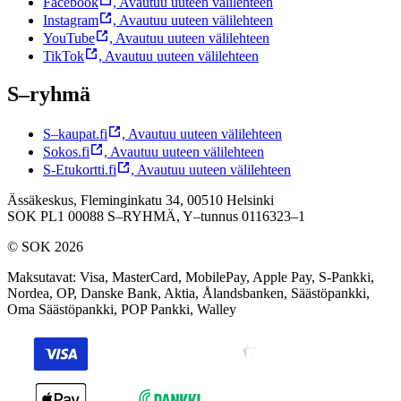
Facebook
,
Avautuu uuteen välilehteen
Instagram
,
Avautuu uuteen välilehteen
YouTube
,
Avautuu uuteen välilehteen
TikTok
,
Avautuu uuteen välilehteen
S–ryhmä
S–kaupat.fi
,
Avautuu uuteen välilehteen
Sokos.fi
,
Avautuu uuteen välilehteen
S-Etukortti.fi
,
Avautuu uuteen välilehteen
Ässäkeskus, Fleminginkatu 34, 00510 Helsinki
SOK PL1 00088 S–RYHMÄ,
Y–tunnus 0116323–1
© SOK 2026
Maksutavat
:
Visa, MasterCard, MobilePay, Apple Pay, S-Pankki,
Nordea, OP, Danske Bank, Aktia, Ålandsbanken, Säästöpankki,
Oma Säästöpankki, POP Pankki, Walley