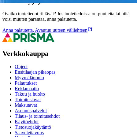
Oletko tyytyväinen tuotetietoihin?
Ovatko tuotetiedot riittävät? Jos tuotetiedoissa on puutteita tai niitä
voisi muuten parantaa, anna palautetta.
Anna palautetta
,
Avautuu uuteen välilehteen
Verkkokauppa
Ohjeet
Ensitilaajan pikaopas
Myymälänouto
Palautukset
Reklamaatio
Takuu ja huolto
Toimitustavat
Maksutavat
Asennuspalvelut
Tilaus- ja toimitusehdot
Käyttöehdot
Tietosuojakäytäntö
Saavutettavuus