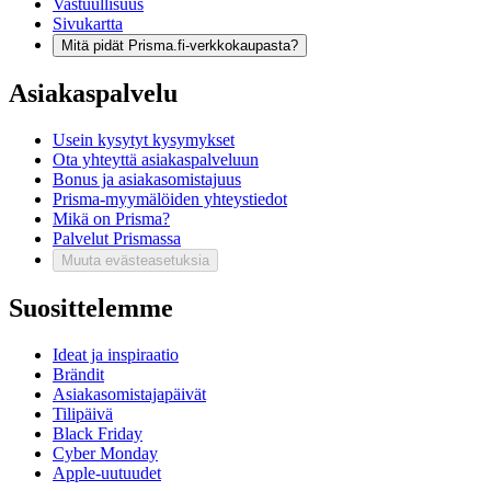
Vastuullisuus
Sivukartta
Mitä pidät Prisma.fi-verkkokaupasta?
Asiakaspalvelu
Usein kysytyt kysymykset
Ota yhteyttä asiakaspalveluun
Bonus ja asiakasomistajuus
Prisma-myymälöiden yhteystiedot
Mikä on Prisma?
Palvelut Prismassa
Muuta evästeasetuksia
Suosittelemme
Ideat ja inspiraatio
Brändit
Asiakasomistajapäivät
Tilipäivä
Black Friday
Cyber Monday
Apple-uutuudet