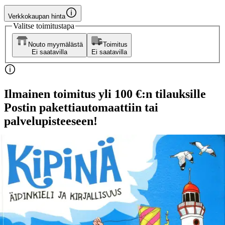
Verkkokaupan hinta
Valitse toimitustapa
Nouto myymälästä
Toimitus
Ei saatavilla
Ei saatavilla
Ilmainen toimitus yli 100 €:n tilauksille
Postin pakettiautomaattiin tai
palvelupisteeseen!
Etu ei koske Suuri‑lisäpalvelulla toimitettavia tuotteita.
Tarkista myymäläsaatavuus