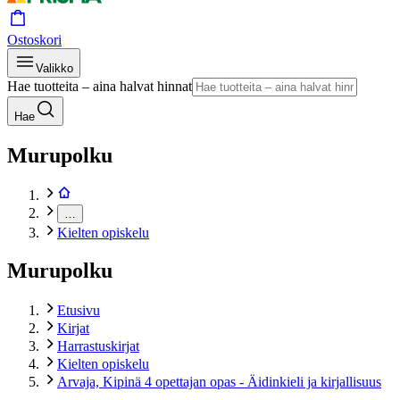
Ostoskori
Valikko
Hae tuotteita – aina halvat hinnat
Hae
Murupolku
…
Kielten opiskelu
Murupolku
Etusivu
Kirjat
Harrastuskirjat
Kielten opiskelu
Arvaja, Kipinä 4 opettajan opas - Äidinkieli ja kirjallisuus