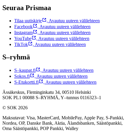
Seuraa Prismaa
Tilaa uutiskirje
,
Avautuu uuteen välilehteen
Facebook
,
Avautuu uuteen välilehteen
Instagram
,
Avautuu uuteen välilehteen
YouTube
,
Avautuu uuteen välilehteen
TikTok
,
Avautuu uuteen välilehteen
S–ryhmä
S–kaupat.fi
,
Avautuu uuteen välilehteen
Sokos.fi
,
Avautuu uuteen välilehteen
S-Etukortti.fi
,
Avautuu uuteen välilehteen
Ässäkeskus, Fleminginkatu 34, 00510 Helsinki
SOK PL1 00088 S–RYHMÄ,
Y–tunnus 0116323–1
© SOK 2026
Maksutavat
:
Visa, MasterCard, MobilePay, Apple Pay, S-Pankki,
Nordea, OP, Danske Bank, Aktia, Ålandsbanken, Säästöpankki,
Oma Säästöpankki, POP Pankki, Walley