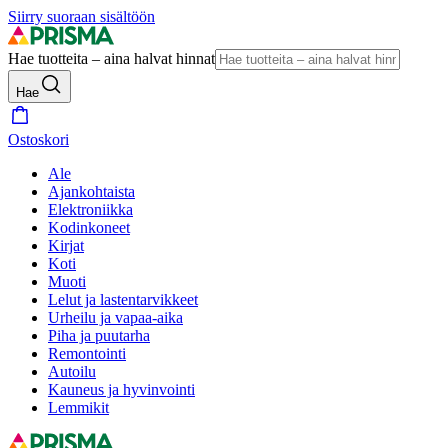
Siirry suoraan sisältöön
Hae tuotteita – aina halvat hinnat
Hae
Ostoskori
Ale
Ajankohtaista
Elektroniikka
Kodinkoneet
Kirjat
Koti
Muoti
Lelut ja lastentarvikkeet
Urheilu ja vapaa-aika
Piha ja puutarha
Remontointi
Autoilu
Kauneus ja hyvinvointi
Lemmikit