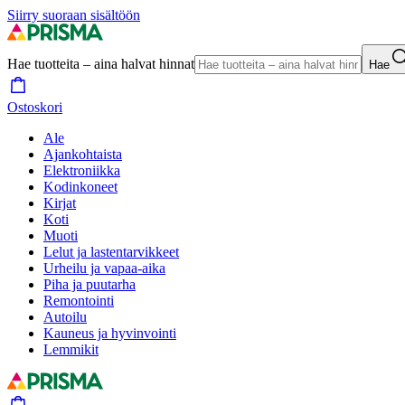
Siirry suoraan sisältöön
Hae tuotteita – aina halvat hinnat
Hae
Ostoskori
Ale
Ajankohtaista
Elektroniikka
Kodinkoneet
Kirjat
Koti
Muoti
Lelut ja lastentarvikkeet
Urheilu ja vapaa-aika
Piha ja puutarha
Remontointi
Autoilu
Kauneus ja hyvinvointi
Lemmikit