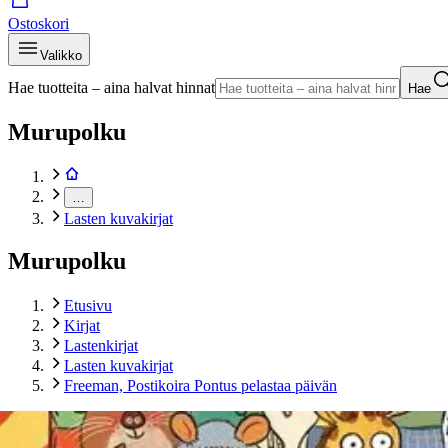
Ostoskori
Valikko
Hae tuotteita – aina halvat hinnat
Hae
Murupolku
…
Lasten kuvakirjat
Murupolku
Etusivu
Kirjat
Lastenkirjat
Lasten kuvakirjat
Freeman, Postikoira Pontus pelastaa päivän
Tuotekuvat- ja videot
Ohita tuotekuva