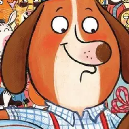
stin pakettiautomaattiin tai palvelupisteesee