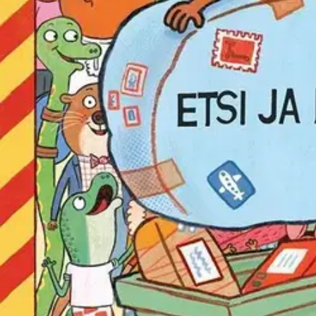
Postikoira Pontus, kaupungin paras postinkantaja, on töissä taas! Ja jäl
yksityiskohtia, joiden parissa hurahtaa huomaamatta hetki jos toinenki
Ominaisuudet
Oletko tyytyväinen tuotetietoihin?
Ovatko tuotetiedot riittävät? Jos tuotetiedoissa on puutteita tai niitä v
Anna palautetta
,
Avautuu uuteen välilehteen
Verkkokauppa
Ohjeet
Ensitilaajan pikaopas