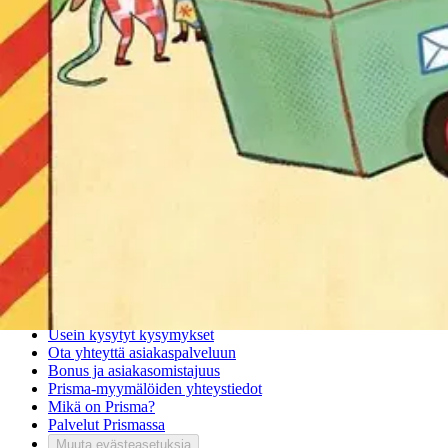
Myymälänouto
Palautukset
Reklamaatio
Takuu ja huolto
Toimitustavat
Maksutavat
Asennuspalvelut
Tilaus- ja toimitusehdot
Käyttöehdot
Tietosuojakäytäntö
Saavutettavuus
Vastuullisuus
Sivukartta
Mitä pidät Prisma.fi-verkkokaupasta?
Asiakaspalvelu
Usein kysytyt kysymykset
Ota yhteyttä asiakaspalveluun
Bonus ja asiakasomistajuus
Prisma-myymälöiden yhteystiedot
Mikä on Prisma?
Palvelut Prismassa
Muuta evästeasetuksia