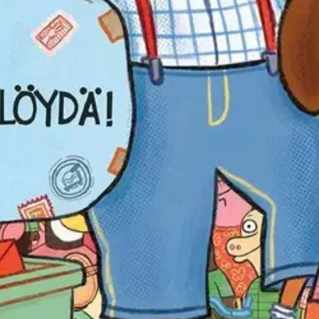
leen tarvitaan apua. Nimittäin etsimään pakettien oikeat vastaanottajat ja
n. On mukavaa leikkiä piilosta iloisen eläinväen kanssa!
oisi muuten parantaa, anna palautetta.