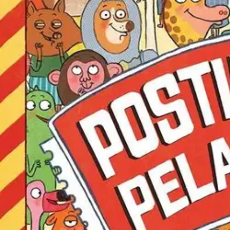
Asiakasomistaja-alennus
-15 %
Avaa kuva suurempana
Karusellin nuolipainikkeet
Kustannus Mäkelä
Freeman, Postikoira Pontus pel
22,06 €
Asiakasomistajahinta
Hinta ilman S-Etukorttia:
25,95 €
Verkkokaupan hinta
Valitse toimitustapa