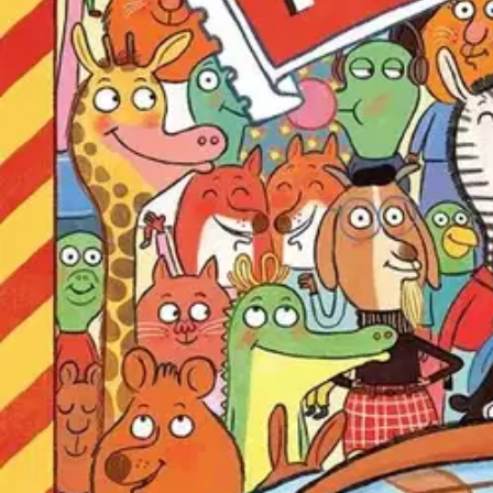
Nouto myymälästä
Toimitus
Ei saatavilla
Ei saatavilla
Ilmainen toimitus yli 100 €:n tilauksille Po
Etu ei koske Suuri‑lisäpalvelulla toimitettavia tuotteita.
Tarkista myymäläsaatavuus
Ei saatavilla
Tuotekuvaus