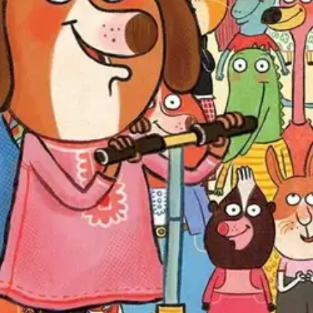
 kuviin piilotetut asiat. Kirja on täynnä värikkäitä ja hauskoja