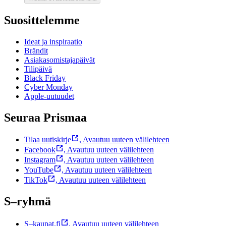
Suosittelemme
Ideat ja inspiraatio
Brändit
Asiakasomistajapäivät
Tilipäivä
Black Friday
Cyber Monday
Apple-uutuudet
Seuraa Prismaa
Tilaa uutiskirje
,
Avautuu uuteen välilehteen
Facebook
,
Avautuu uuteen välilehteen
Instagram
,
Avautuu uuteen välilehteen
YouTube
,
Avautuu uuteen välilehteen
TikTok
,
Avautuu uuteen välilehteen
S–ryhmä
S–kaupat.fi
,
Avautuu uuteen välilehteen