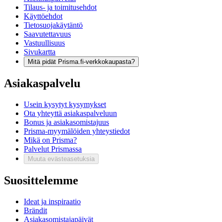
Tilaus- ja toimitusehdot
Käyttöehdot
Tietosuojakäytäntö
Saavutettavuus
Vastuullisuus
Sivukartta
Mitä pidät Prisma.fi-verkkokaupasta?
Asiakaspalvelu
Usein kysytyt kysymykset
Ota yhteyttä asiakaspalveluun
Bonus ja asiakasomistajuus
Prisma-myymälöiden yhteystiedot
Mikä on Prisma?
Palvelut Prismassa
Muuta evästeasetuksia
Suosittelemme
Ideat ja inspiraatio
Brändit
Asiakasomistajapäivät