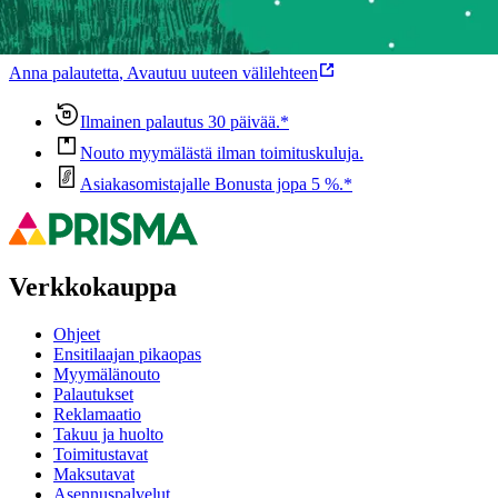
Ovatko tuotetiedot riittävät? Jos tuotetiedoissa on puutteita tai niitä
voisi muuten parantaa, anna palautetta.
Anna palautetta
,
Avautuu uuteen välilehteen
Ilmainen palautus 30 päivää.*
Nouto myymälästä ilman toimituskuluja.
Asiakasomistajalle Bonusta jopa 5 %.*
Verkkokauppa
Ohjeet
Ensitilaajan pikaopas
Myymälänouto
Palautukset
Reklamaatio
Takuu ja huolto
Toimitustavat
Maksutavat
Asennuspalvelut