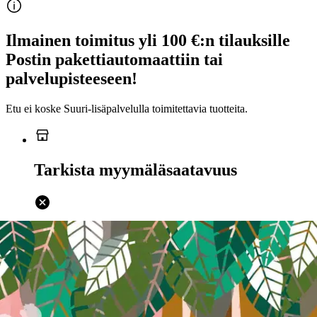
Ilmainen toimitus yli 100 €:n tilauksille
Postin pakettiautomaattiin tai
palvelupisteeseen!
Etu ei koske Suuri‑lisäpalvelulla toimitettavia tuotteita.
Tarkista myymäläsaatavuus
Ei saatavilla
Tuotekuvaus