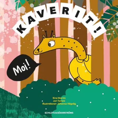
Kaverit! är en kombinerad text- och aktivitetsbok i nybörjarfinska
för främst årskurs 2. Boken är rikt illustrerade med fantastiska
figurer och roliga uppgifter i kombination med praktisk
finska.Boken består av 20 kapitel, vart och ett kring ett tydligt tema.
Texterna är korta och betonar förståelse och att känna igen.
Uppgifterna är mångsidiga och tränar ord, fraser och
kommunikation.I läromedlet lär sig eleven finska med hjälp av
giraffen och hans kompisar.
Bak i boken finns samlarkort med alla
kompisarna. Eleverna får klippa ut och klistra in ett kort i varje
kapitel.I boken finns också en finsk-svensk ordlista.Illustratör för
serien är Johanna Högväg.
Näytä lisää
tuotekuvausta
Ominaisuudet
Oletko tyytyväinen tuotetietoihin?