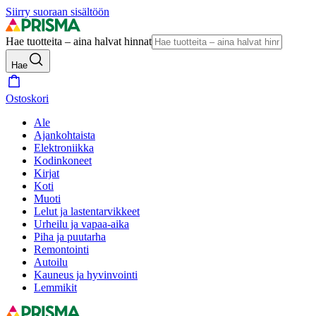
Siirry suoraan sisältöön
Hae tuotteita – aina halvat hinnat
Hae
Ostoskori
Ale
Ajankohtaista
Elektroniikka
Kodinkoneet
Kirjat
Koti
Muoti
Lelut ja lastentarvikkeet
Urheilu ja vapaa-aika
Piha ja puutarha
Remontointi
Autoilu
Kauneus ja hyvinvointi
Lemmikit