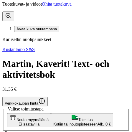
Tuotekuvat- ja videot
Ohita tuotekuva
Avaa kuva suurempana
Karusellin nuolipainikkeet
Kustantamo S&S
Martin, Kaverit! Text- och
aktivitetsbok
31,35 €
Verkkokaupan hinta
Valitse toimitustapa
Nouto myymälästä
Toimitus
Ei saatavilla
Kotiin tai noutopisteeseen
Alk. 0 €