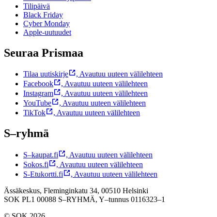
Tilipäivä
Black Friday
Cyber Monday
Apple-uutuudet
Seuraa Prismaa
Tilaa uutiskirje
,
Avautuu uuteen välilehteen
Facebook
,
Avautuu uuteen välilehteen
Instagram
,
Avautuu uuteen välilehteen
YouTube
,
Avautuu uuteen välilehteen
TikTok
,
Avautuu uuteen välilehteen
S–ryhmä
S–kaupat.fi
,
Avautuu uuteen välilehteen
Sokos.fi
,
Avautuu uuteen välilehteen
S-Etukortti.fi
,
Avautuu uuteen välilehteen
Ässäkeskus, Fleminginkatu 34, 00510 Helsinki
SOK PL1 00088 S–RYHMÄ,
Y–tunnus 0116323–1
© SOK 2026