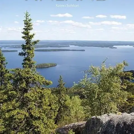
Ei saatavilla
Tuotekuvaus
Uudistetussa painoksessa päivitetyt tiedot sekä uusia kuvia. Finland-
kirjasta avautuu monipuolinen kuva Suomesta, sen osaamisesta,
kulttuurista ja puhtaasta luonnosta. Suomi-kirjoistaan tunnetun
Raimo Suikkarin teos on hyvä lahja ulkomaalaisille vieraille ja
ystäville. Englanniksi kääntänyt Henriikka Front, saksaksi Heinrich
Bremer, venäjäksi Irina Penttinen, ranskaksi Virpi Juvonen-Kugge,
espanjaksi Helena Kolehmainen ja kiinaksi Sun Bo.
Teemat
Tapahtumia Suomen historiassa • Lapsissa on tulevaisuutemme •
Korkeaa koulutusta ja Suomalaista osaamista • Design-Suomi •
Tunnettuja suomalaisia ja suomalaista kulttuuria • Nähtävyyksiä ja
tapahtumia • Nähtävyyksien Suomi • Suomen kaunis luonto •
Suomi-tietoa Painettu Pohjoismaisen Joutsenmerkin käyttöoikeuden
omaavassa kirjapainossa (kirjassa on Joutsenmerkki).
Näytä lisää
tuotekuvausta