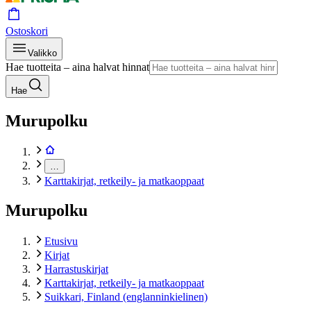
Ostoskori
Valikko
Hae tuotteita – aina halvat hinnat
Hae
Murupolku
…
Karttakirjat, retkeily- ja matkaoppaat
Murupolku
Etusivu
Kirjat
Harrastuskirjat
Karttakirjat, retkeily- ja matkaoppaat
Suikkari, Finland (englanninkielinen)