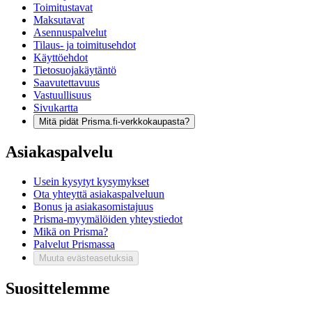
Toimitustavat
Maksutavat
Asennuspalvelut
Tilaus- ja toimitusehdot
Käyttöehdot
Tietosuojakäytäntö
Saavutettavuus
Vastuullisuus
Sivukartta
Mitä pidät Prisma.fi-verkkokaupasta?
Asiakaspalvelu
Usein kysytyt kysymykset
Ota yhteyttä asiakaspalveluun
Bonus ja asiakasomistajuus
Prisma-myymälöiden yhteystiedot
Mikä on Prisma?
Palvelut Prismassa
Muuta evästeasetuksia
Suosittelemme