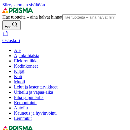
Siirry suoraan sisältöön
Hae tuotteita – aina halvat hinnat
Hae
Ostoskori
Ale
Ajankohtaista
Elektroniikka
Kodinkoneet
Kirjat
Koti
Muoti
Lelut ja lastentarvikkeet
Urheilu ja vapaa-aika
Piha ja puutarha
Remontointi
Autoilu
Kauneus ja hyvinvointi
Lemmikit