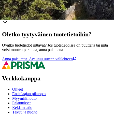
Ominaisuudet
Oletko tyytyväinen tuotetietoihin?
Ovatko tuotetiedot riittävät? Jos tuotetiedoissa on puutteita tai niitä
voisi muuten parantaa, anna palautetta.
Anna palautetta
,
Avautuu uuteen välilehteen
Verkkokauppa
Ohjeet
Ensitilaajan pikaopas
Myymälänouto
Palautukset
Reklamaatio
Takuu ja huolto