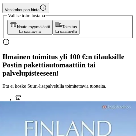
Verkkokaupan hinta
Valitse toimitustapa
Nouto myymälästä
Toimitus
Ei saatavilla
Ei saatavilla
Ilmainen toimitus yli 100 €:n tilauksille
Postin pakettiautomaattiin tai
palvelupisteeseen!
Etu ei koske Suuri‑lisäpalvelulla toimitettavia tuotteita.
Tarkista myymäläsaatavuus