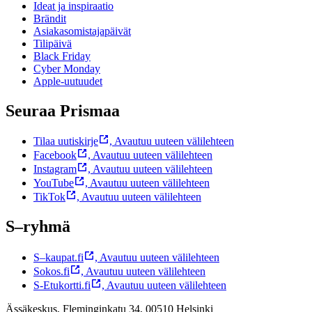
Ideat ja inspiraatio
Brändit
Asiakasomistajapäivät
Tilipäivä
Black Friday
Cyber Monday
Apple-uutuudet
Seuraa Prismaa
Tilaa uutiskirje
,
Avautuu uuteen välilehteen
Facebook
,
Avautuu uuteen välilehteen
Instagram
,
Avautuu uuteen välilehteen
YouTube
,
Avautuu uuteen välilehteen
TikTok
,
Avautuu uuteen välilehteen
S–ryhmä
S–kaupat.fi
,
Avautuu uuteen välilehteen
Sokos.fi
,
Avautuu uuteen välilehteen
S-Etukortti.fi
,
Avautuu uuteen välilehteen
Ässäkeskus, Fleminginkatu 34, 00510 Helsinki