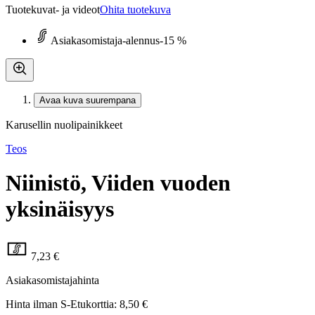
Tuotekuvat- ja videot
Ohita tuotekuva
Asiakasomistaja-alennus
-15 %
Avaa kuva suurempana
Karusellin nuolipainikkeet
Teos
Niinistö, Viiden vuoden
yksinäisyys
7,23 €
Asiakasomistajahinta
Hinta ilman S-Etukorttia:
8,50 €