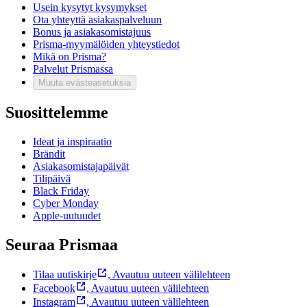
Usein kysytyt kysymykset
Ota yhteyttä asiakaspalveluun
Bonus ja asiakasomistajuus
Prisma-myymälöiden yhteystiedot
Mikä on Prisma?
Palvelut Prismassa
Muuta evästeasetuksia
Suosittelemme
Ideat ja inspiraatio
Brändit
Asiakasomistajapäivät
Tilipäivä
Black Friday
Cyber Monday
Apple-uutuudet
Seuraa Prismaa
Tilaa uutiskirje
,
Avautuu uuteen välilehteen
Facebook
,
Avautuu uuteen välilehteen
Instagram
,
Avautuu uuteen välilehteen