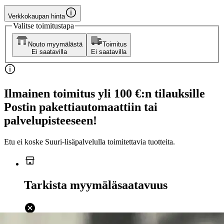
Verkkokaupan hinta
Valitse toimitustapa
Nouto myymälästä
Toimitus
Ei saatavilla
Ei saatavilla
Ilmainen toimitus yli 100 €:n tilauksille
Postin pakettiautomaattiin tai
palvelupisteeseen!
Etu ei koske Suuri‑lisäpalvelulla toimitettavia tuotteita.
Tarkista myymäläsaatavuus