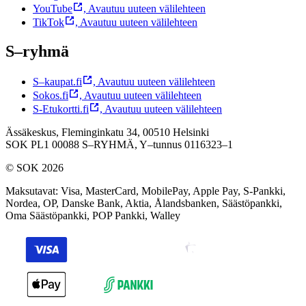
YouTube
,
Avautuu uuteen välilehteen
TikTok
,
Avautuu uuteen välilehteen
S–ryhmä
S–kaupat.fi
,
Avautuu uuteen välilehteen
Sokos.fi
,
Avautuu uuteen välilehteen
S-Etukortti.fi
,
Avautuu uuteen välilehteen
Ässäkeskus, Fleminginkatu 34, 00510 Helsinki
SOK PL1 00088 S–RYHMÄ,
Y–tunnus 0116323–1
© SOK 2026
Maksutavat
:
Visa, MasterCard, MobilePay, Apple Pay, S-Pankki,
Nordea, OP, Danske Bank, Aktia, Ålandsbanken, Säästöpankki,
Oma Säästöpankki, POP Pankki, Walley