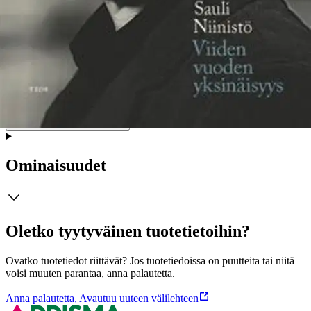
mutta paikoin sarkastisella otteella. Mukana ovat muuan muassa
Paavo Lipponen, Claes Andersson, Iiro Viinanen, Liisa Jaakonsaari,
Suvi-Anne Siimes, Helmut Kohl, Jacques Chirac, Tony Blair ja
Gerhard Schröder. Kirja syventää ja monipuolistaa Niinistön
henkilökuvaa. Tiukasta talousmiehestä paljastuu maailmaa lämmöllä
ja kunnioittaen tarkasteleva ihminen. Kirja huokuu suomalaista
oikeudenmukaisuutta: jos tekisimme niin kuin oikein on, maailma ei
olisi kovempi vaan kohtuullisempi paikka elää.
Näytä lisää
tuotekuvausta
Ominaisuudet
Oletko tyytyväinen tuotetietoihin?
Ovatko tuotetiedot riittävät? Jos tuotetiedoissa on puutteita tai niitä
voisi muuten parantaa, anna palautetta.
Anna palautetta
,
Avautuu uuteen välilehteen