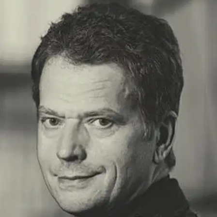
Ei saatavilla
Tuotekuvaus
Euroopan investointipankin varapääjohtajan Sauli Niinistön
muistelmateos keskittyy vuosiin, jolloin hän toimi ministerinä ja
Kokoomuksen puheenjohtajana. Kirja alkaa Kokoomuksen
eduskuntavaalikampanjan avauksesta Järvenpäässä tammikuussa
1995 sekä Lipposen ensimmäisen hallituksen muodostamisesta ja
hallitusneuvotteluista, ja päättyy vaiheisiin, jolloin Niinistö luopui
Kokoomuksen puheenjohtajuudesta.
Noina vuosina tapahtui
Suomen talouden nousu, liittyminen euroalueeseen ja
eurooppalaisen porvarikentän yhdistyminen. Niinistö selvittää
muistelmissaan muun muassa työlainsäädännön kiemuroita, Suomen
valtion budjetin rakentamisen juonikasta kädenvääntöä ja päivän
politiikkaa toimijan ja yksityishenkilön silmin. Sauli Niinistö kuvaa
myös hauskasti ja terävästi - niin kuin salolainen vain voi - miten
päätökset Suomen hallituksessa ja EU:ssa syntyvät, ja mitä on
työnteko vallan keskiössä. Hän kirjoittaa osuvia henkilökuvia
tunnetuista suomalaisista ja eurooppalaisista vaikuttajista, lempeällä,