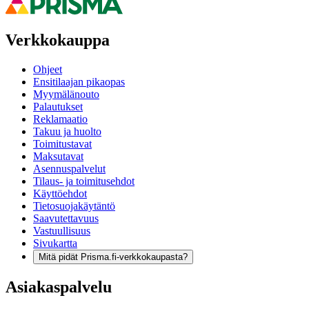
Verkkokauppa
Ohjeet
Ensitilaajan pikaopas
Myymälänouto
Palautukset
Reklamaatio
Takuu ja huolto
Toimitustavat
Maksutavat
Asennuspalvelut
Tilaus- ja toimitusehdot
Käyttöehdot
Tietosuojakäytäntö
Saavutettavuus
Vastuullisuus
Sivukartta
Mitä pidät Prisma.fi-verkkokaupasta?
Asiakaspalvelu