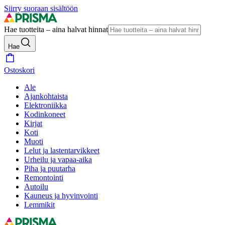
Siirry suoraan sisältöön
Hae tuotteita – aina halvat hinnat
Hae
Ostoskori
Ale
Ajankohtaista
Elektroniikka
Kodinkoneet
Kirjat
Koti
Muoti
Lelut ja lastentarvikkeet
Urheilu ja vapaa-aika
Piha ja puutarha
Remontointi
Autoilu
Kauneus ja hyvinvointi
Lemmikit